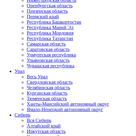
Нижегородская область
Оренбургская область
Пензенская область
Пермский край
Республика Башкортостан
Республика Марий Эл
Республика Мордовия
Республика Татарстан
Самарская область
Саратовская область
Удмуртская республика
Ульяновская область
Чувашская республика
Урал
Весь Урал
Свердловская область
Челябинская область
Курганская область
Тюменская область
Ханты-Мансийский автономный округ
Ямало-Ненецкий автономный округ
Сибирь
Вся Сибирь
Алтайский край
Иркутская область