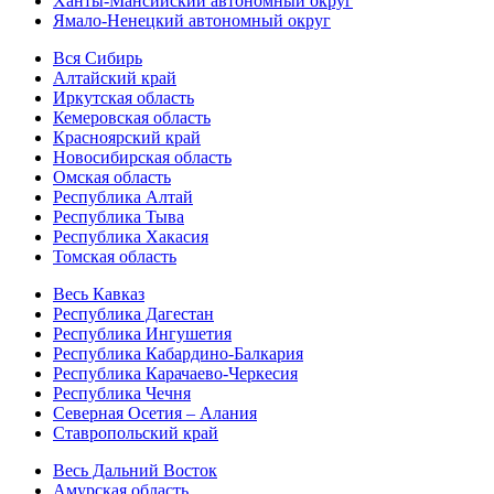
Ханты-Мансийский автономный округ
Ямало-Ненецкий автономный округ
Вся Сибирь
Алтайский край
Иркутская область
Кемеровская область
Красноярский край
Новосибирская область
Омская область
Республика Алтай
Республика Тыва
Республика Хакасия
Томская область
Весь Кавказ
Республика Дагестан
Республика Ингушетия
Республика Кабардино-Балкария
Республика Карачаево-Черкесия
Республика Чечня
Северная Осетия – Алания
Ставропольский край
Весь Дальний Восток
Амурская область