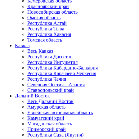
Кемеровская область
Красноярский край
Новосибирская область
Омская область
Республика Алтай
Республика Тыва
Республика Хакасия
Томская область
Кавказ
Весь Кавказ
Республика Дагестан
Республика Ингушетия
Республика Кабардино-Балкария
Республика Карачаево-Черкесия
Республика Чечня
Северная Осетия – Алания
Ставропольский край
Дальний Восток
Весь Дальний Восток
Амурская область
Еврейская автономная область
Камчатский край
Магаданская область
Приморский край
Республика Саха (Якутия)