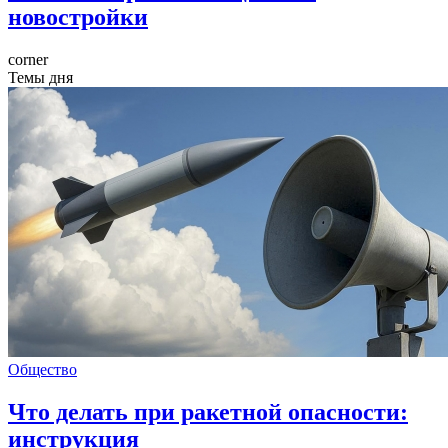
новостройки
corner
Темы дня
Общество
Что делать при ракетной опасности:
инструкция