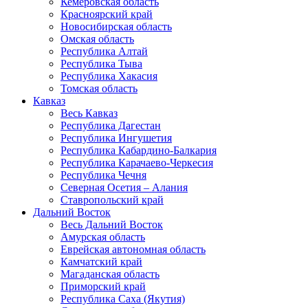
Кемеровская область
Красноярский край
Новосибирская область
Омская область
Республика Алтай
Республика Тыва
Республика Хакасия
Томская область
Кавказ
Весь Кавказ
Республика Дагестан
Республика Ингушетия
Республика Кабардино-Балкария
Республика Карачаево-Черкесия
Республика Чечня
Северная Осетия – Алания
Ставропольский край
Дальний Восток
Весь Дальний Восток
Амурская область
Еврейская автономная область
Камчатский край
Магаданская область
Приморский край
Республика Саха (Якутия)