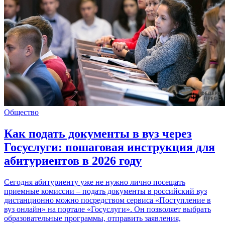
Общество
Как подать документы в вуз через
Госуслуги: пошаговая инструкция для
абитуриентов в 2026 году
Сегодня абитуриенту уже не нужно лично посещать
приемные комиссии – подать документы в российский вуз
дистанционно можно посредством сервиса «Поступление в
вуз онлайн» на портале «Госуслуги». Он позволяет выбрать
образовательные программы, отправить заявления,