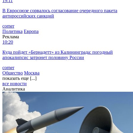
19:11
В Евросоюзе сорвалось согласование очередного пакета
антироссийских санкций
corner
Политика
Европа
Реклама
10:20
Куда пойдет «Бернадетт» из Калининграда: погодный
апокалипсис затронет половину России
corner
Общество
Москва
показать еще [...]
все новости
Аналитика