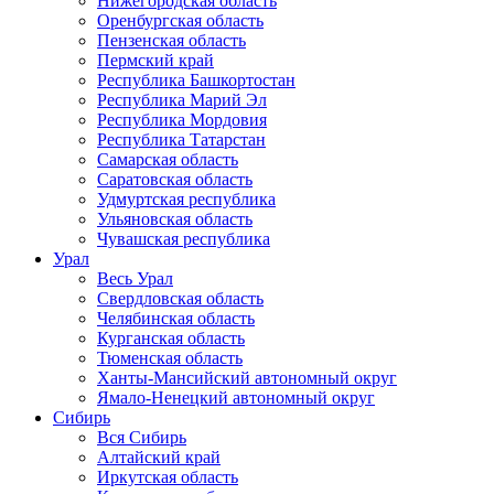
Нижегородская область
Оренбургская область
Пензенская область
Пермский край
Республика Башкортостан
Республика Марий Эл
Республика Мордовия
Республика Татарстан
Самарская область
Саратовская область
Удмуртская республика
Ульяновская область
Чувашская республика
Урал
Весь Урал
Свердловская область
Челябинская область
Курганская область
Тюменская область
Ханты-Мансийский автономный округ
Ямало-Ненецкий автономный округ
Сибирь
Вся Сибирь
Алтайский край
Иркутская область