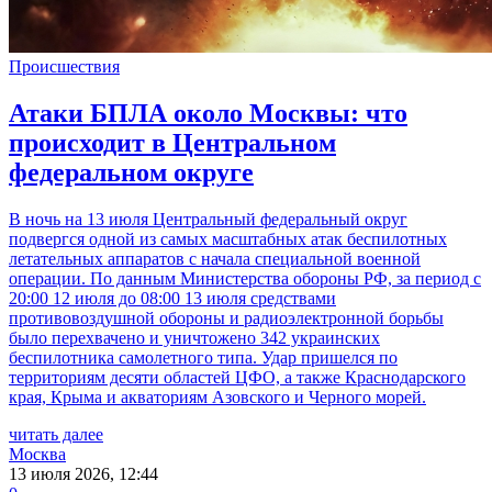
Происшествия
Атаки БПЛА около Москвы: что
происходит в Центральном
федеральном округе
В ночь на 13 июля Центральный федеральный округ
подвергся одной из самых масштабных атак беспилотных
летательных аппаратов с начала специальной военной
операции. По данным Министерства обороны РФ, за период с
20:00 12 июля до 08:00 13 июля средствами
противовоздушной обороны и радиоэлектронной борьбы
было перехвачено и уничтожено 342 украинских
беспилотника самолетного типа. Удар пришелся по
территориям десяти областей ЦФО, а также Краснодарского
края, Крыма и акваториям Азовского и Черного морей.
читать далее
Москва
13 июля 2026, 12:44