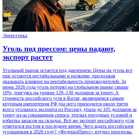
Энергетика
Уголь под прессом: цены падают,
экспорт растет
Угольный рынок остается под давлением. Цены на уголь все
еще остаются нестабильными и низкими, продолжая
оказывать влияние на рентабельность производителей. За
июнь 2026 года уголь потерял на глобальном рынке свыше
10%, торгуясь на уровне 129–130 долларов за тонну. А
стоимость российского угля в Китае, являющемся самым
крупным импортером РФ (на него приходится около трети
всего угольного экспорта из России), упала до 105 долларов за
тонну из-за сокращения спроса, теплых погодных условий и
избытка запасов на складах. Всё же экспорт российского угля
отметился ростом в последнее время. Чего ждать российским
угольщикам в 2026 году? «ФедералПресс» изучил прогнозы.