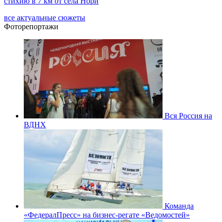
стихию в 7 км от села Нори
все актуальные сюжеты
Фоторепортажи
Вся Россия на
ВДНХ
Команда
«ФедералПресс» на бизнес-регате «Ведомостей»