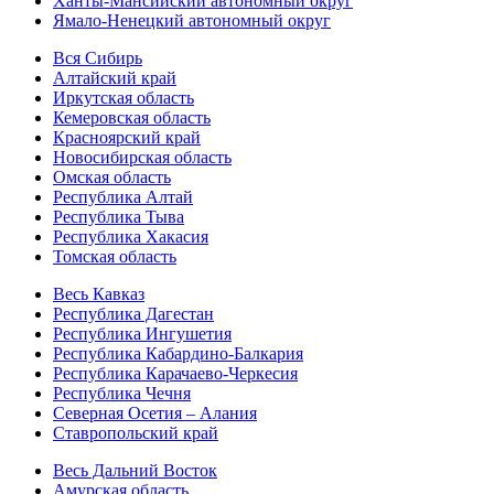
Ханты-Мансийский автономный округ
Ямало-Ненецкий автономный округ
Вся Сибирь
Алтайский край
Иркутская область
Кемеровская область
Красноярский край
Новосибирская область
Омская область
Республика Алтай
Республика Тыва
Республика Хакасия
Томская область
Весь Кавказ
Республика Дагестан
Республика Ингушетия
Республика Кабардино-Балкария
Республика Карачаево-Черкесия
Республика Чечня
Северная Осетия – Алания
Ставропольский край
Весь Дальний Восток
Амурская область