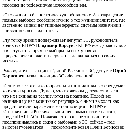
проведение референдума целесообразным.
«Это оживило бы политическую обстановку. А возвращение
прямых выборов особенно нужно в тех муниципалитетах, где
явственно видны негативные эффекты системы назначений»,
– пояснил Олег Подвинцев.
Эту точку зрения поддерживает депутат ЗС, руководитель
крайкома КПРФ
Владимир Корсун
: «КПРФ всегда выступала
и выступает за прямые выборы на всех уровнях.
Представители власти не должны засиживаться на своих
местах».
Руководитель фракции «Единой России» в ЗС, депутат
Юрий
Борисовец
назвал позицию ЗС обоснованной.
«Считаю все эти законопроекты и инициативы референдумов
конъюнктурными. Думаю, что их авторы далеки от мысли,
что их начинания реализуются на практике. Подобные
начинания у нас возникают регулярно, с ними выходят как
представители парламентской оппозиции – КПРФ и
«Справедливая Россия» – так и непарламентские партии,
вроде «ПАРНАС». Полагаю, что раньше эти попытки
предпринимались в связи с выборами в ЗС, сейчас – под
выборы губернатора», – прокомментировал Юрий Борисовец.