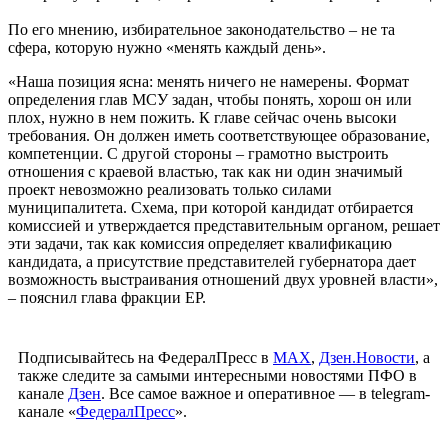
По его мнению, избирательное законодательство – не та
сфера, которую нужно «менять каждый день».
«Наша позиция ясна: менять ничего не намерены. Формат
определения глав МСУ задан, чтобы понять, хорош он или
плох, нужно в нем пожить. К главе сейчас очень высоки
требования. Он должен иметь соответствующее образование,
компетенции. С другой стороны – грамотно выстроить
отношения с краевой властью, так как ни один значимый
проект невозможно реализовать только силами
муниципалитета. Схема, при которой кандидат отбирается
комиссией и утверждается представительным органом, решает
эти задачи, так как комиссия определяет квалификацию
кандидата, а присутствие представителей губернатора дает
возможность выстраивания отношений двух уровней власти»,
– пояснил глава фракции ЕР.
Подписывайтесь на ФедералПресс в
МАХ
,
Дзен.Новости
, а
также следите за самыми интересными новостями ПФО в
канале
Дзен
. Все самое важное и оперативное — в telegram-
канале «
ФедералПресс
».