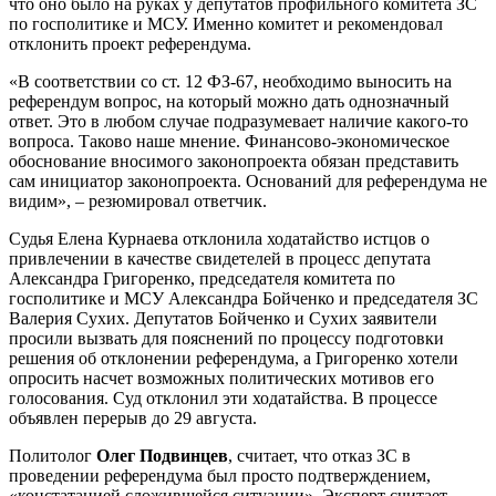
что оно было на руках у депутатов профильного комитета ЗС
по госполитике и МСУ. Именно комитет и рекомендовал
отклонить проект референдума.
«В соответствии со ст. 12 ФЗ-67, необходимо выносить на
референдум вопрос, на который можно дать однозначный
ответ. Это в любом случае подразумевает наличие какого-то
вопроса. Таково наше мнение. Финансово-экономическое
обоснование вносимого законопроекта обязан представить
сам инициатор законопроекта. Оснований для референдума не
видим», – резюмировал ответчик.
Судья Елена Курнаева отклонила ходатайство истцов о
привлечении в качестве свидетелей в процесс депутата
Александра Григоренко, председателя комитета по
госполитике и МСУ Александра Бойченко и председателя ЗС
Валерия Сухих. Депутатов Бойченко и Сухих заявители
просили вызвать для пояснений по процессу подготовки
решения об отклонении референдума, а Григоренко хотели
опросить насчет возможных политических мотивов его
голосования. Суд отклонил эти ходатайства. В процессе
объявлен перерыв до 29 августа.
Политолог
Олег Подвинцев
, считает, что отказ ЗС в
проведении референдума был просто подтверждением,
«констатацией сложившейся ситуации». Эксперт считает