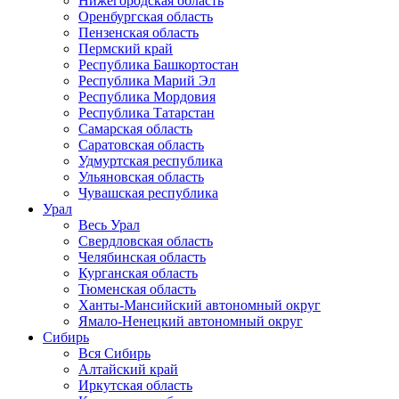
Нижегородская область
Оренбургская область
Пензенская область
Пермский край
Республика Башкортостан
Республика Марий Эл
Республика Мордовия
Республика Татарстан
Самарская область
Саратовская область
Удмуртская республика
Ульяновская область
Чувашская республика
Урал
Весь Урал
Свердловская область
Челябинская область
Курганская область
Тюменская область
Ханты-Мансийский автономный округ
Ямало-Ненецкий автономный округ
Сибирь
Вся Сибирь
Алтайский край
Иркутская область