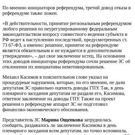
По мнению инициаторов референдума, третий довод отказа в
референдуме также ложен.
«В действительности, принятие региональным референдумом
любого решения по неурегулированному федеральным
законодательством вопросу совместного ведения субъекта и
РФ ведет к наступлению последствий, предусмотренных ст.
73 67-ФЗ, а именно: решение, принятое на референдуме
является обязательным и не нуждается в дополнительном
утверждении», – дал свое заключение истец. На основании
этих доводов инициаторы референдума сочли решение ЗС об
отклонении их инициативы немотивированным.
Михаил Касимов в пояснительном слове указал на
процедурные нарушения, которые, по его мнению, не дали
депутатам ЗС правильно оценить доводы ГПУ. Так, в день
пленарного заседания депутатам не раздали его, Касимова,
ответное заключение на доводы ГПУ. Также на проект
решения о референдуме аппарат ЗС не подготовил
финансово-экономического обоснования.
Представитель ЗС
Марина Ощепкова
затруднилась
сообщить, раздавалось ли заключение Касимова в день
пленарного заседания всем депутатам, но точно вспомнила,