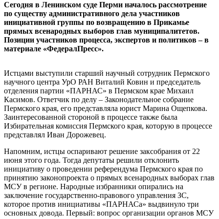
Сегодня в Ленинском суде Перми началось рассмотрение
по существу административного дела участников
инициативной группы по возвращению в Прикамье
прямых всенародных выборов глав муниципалитетов.
Позиции участников процесса, экспертов и политиков – в
материале «ФедералПресс».
Истцами выступили старший научный сотрудник Пермского
научного центра УрО РАН Виталий Ковин и председатель
отделения партии «ПАРНАС» в Пермском крае Михаил
Касимов. Ответчик по делу – Законодательное собрание
Пермского края, его представляла юрист Марина Ощепкова.
Заинтересованной стороной в процессе также была
Избирательная комиссия Пермского края, которую в процессе
представлял Иван Дорожевец.
Напомним, истцы оспаривают решение заксобрания от 22
июня этого года. Тогда депутаты решили отклонить
инициативу о проведении референдума Пермского края по
принятию законопроекта о прямых всенародных выборах глав
МСУ в регионе. Народные избранники опирались на
заключение государственно-правового управления ЗС,
которое против инициативы «ПАРНАСа» выдвинуло три
основных довода. Первый: вопрос организации органов МСУ