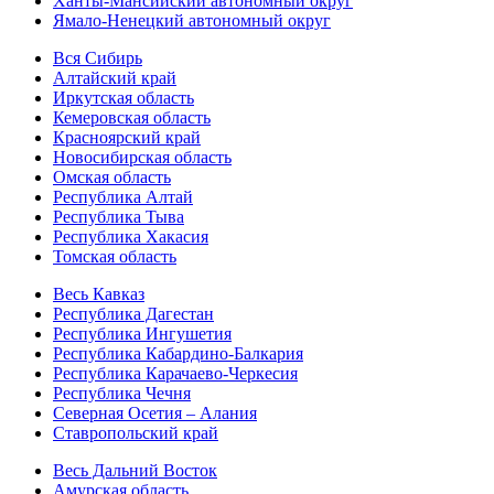
Ханты-Мансийский автономный округ
Ямало-Ненецкий автономный округ
Вся Сибирь
Алтайский край
Иркутская область
Кемеровская область
Красноярский край
Новосибирская область
Омская область
Республика Алтай
Республика Тыва
Республика Хакасия
Томская область
Весь Кавказ
Республика Дагестан
Республика Ингушетия
Республика Кабардино-Балкария
Республика Карачаево-Черкесия
Республика Чечня
Северная Осетия – Алания
Ставропольский край
Весь Дальний Восток
Амурская область