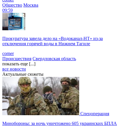
Общество
Москва
09:59
Прокуратура завела дело на «Водоканал-НТ» из-за
отключения горячей воды в Нижнем Тагиле
corner
Происшествия
Свердловская область
показать еще [...]
все новости
Актуальные сюжеты
Спецоперация
Минобороны: за ночь уничтожено 605 украинских БПЛА