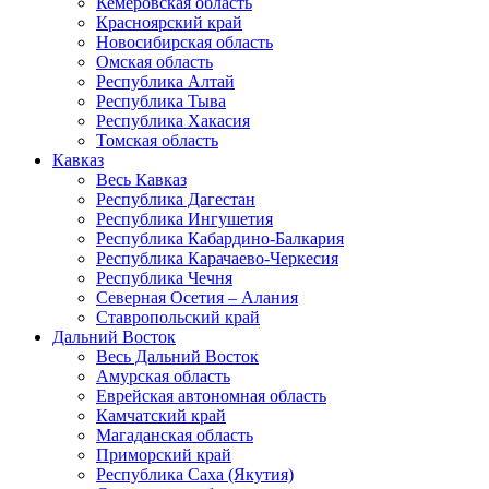
Кемеровская область
Красноярский край
Новосибирская область
Омская область
Республика Алтай
Республика Тыва
Республика Хакасия
Томская область
Кавказ
Весь Кавказ
Республика Дагестан
Республика Ингушетия
Республика Кабардино-Балкария
Республика Карачаево-Черкесия
Республика Чечня
Северная Осетия – Алания
Ставропольский край
Дальний Восток
Весь Дальний Восток
Амурская область
Еврейская автономная область
Камчатский край
Магаданская область
Приморский край
Республика Саха (Якутия)