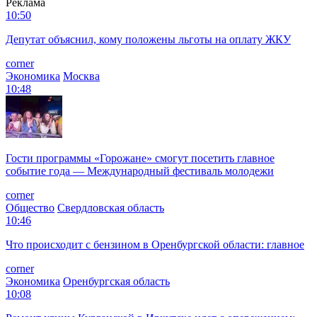
Реклама
10:50
Депутат объяснил, кому положены льготы на оплату ЖКУ
corner
Экономика
Москва
10:48
Гости программы «Горожане» смогут посетить главное
событие года — Международный фестиваль молодежи
corner
Общество
Свердловская область
10:46
Что происходит с бензином в Оренбургской области: главное
corner
Экономика
Оренбургская область
10:08