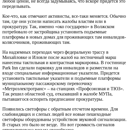
любой ценой, не всегда задумываясь, что вскоре придется это
переделывать.
Кое-что, как отмечают активисты, все-таки меняется. Обычно
там, где они успели написать жалобы властям или в
прокуратуру. Так, именно «око государево» в Волжском
потребовало от застройщика установить подъемные
платформы в новых домах для проживающих там инвалидов-
колясочников, проживающих там.
На надземных переходах через федеральную трассу в
Михайловке и Иловле после жалоб на лестничный марш
нанесены тактильная и контрастная маркировка. В гостинице
Park Inn сделали парковку для инвалидов и разместили на
входе специальные информационные указатели. Придется
установить тактильные указатели и подъемные платформы
муницпаоьному пассажирскому перевозчику
«Метроэлектротранс» – на станциях «Профсоюзная и ТЮЗ».
Так решил областной суд, отказавший в жалобе МУПа,
пытавшегося оспорить предписание прокуратуры.
Появились светофоры с обратным отсчетом времени. Для
слабовидящих и слепых людей все новые пешеходные
светофоры оборудованы устройством звуковой сигнализации.
В старых это было не везде. Но вот громкость сигналов
отрегулирована весьма своеобразно.