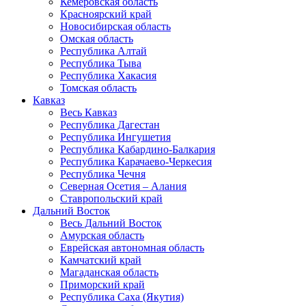
Кемеровская область
Красноярский край
Новосибирская область
Омская область
Республика Алтай
Республика Тыва
Республика Хакасия
Томская область
Кавказ
Весь Кавказ
Республика Дагестан
Республика Ингушетия
Республика Кабардино-Балкария
Республика Карачаево-Черкесия
Республика Чечня
Северная Осетия – Алания
Ставропольский край
Дальний Восток
Весь Дальний Восток
Амурская область
Еврейская автономная область
Камчатский край
Магаданская область
Приморский край
Республика Саха (Якутия)