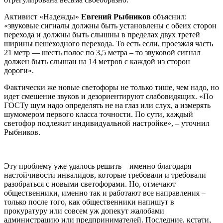
Активист «Надежды»
Евгений Рыбников
объяснил:
«звуковые сигналы должны быть установлены с обеих сторон
перехода и должны быть слышны в пределах двух третей
ширины пешеходного перехода. То есть если, проезжая часть
21 метр — шесть полос по 3,5 метра – то звуковой сигнал
должен быть слышан на 14 метров с каждой из сторон
дороги».
Фактически же новые светофоры не только тише, чем надо, но
идет смешение звуков и дезориентируют слабовидящих. «По
ГОСТу шум надо определять не на глаз или слух, а измерять
шумомером первого класса точности. По сути, каждый
светофор подлежит индивидуальной настройке», – уточнил
Рыбников.
Эту проблему уже удалось решить – именно благодаря
настойчивости инвалидов, которые требовали и требовали
разобраться с новыми светофорами. Но, отмечают
общественники, именно так и работают все направления –
только после того, как общественники напишут в
прокуратуру или совсем уж допекут жалобами
администрацию или предпринимателей. Последние, кстати,