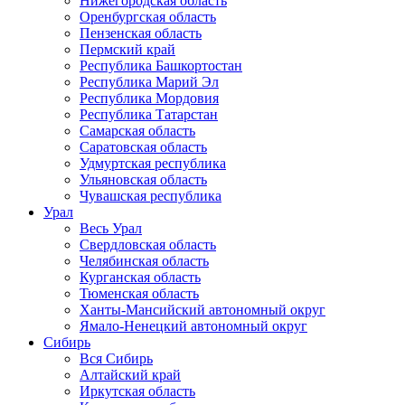
Нижегородская область
Оренбургская область
Пензенская область
Пермский край
Республика Башкортостан
Республика Марий Эл
Республика Мордовия
Республика Татарстан
Самарская область
Саратовская область
Удмуртская республика
Ульяновская область
Чувашская республика
Урал
Весь Урал
Свердловская область
Челябинская область
Курганская область
Тюменская область
Ханты-Мансийский автономный округ
Ямало-Ненецкий автономный округ
Сибирь
Вся Сибирь
Алтайский край
Иркутская область