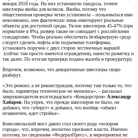
января 2018 года. На них установили пандусы, точнее
швеллеры якобы для колясок. Якобы, потому что
общественная проверка четко установила – пользоваться ими
невозможно, они фактически лишь имитируют реальные
объекты для доступной среды. Уклон швеллеров 45-47% (при
нормативе в 8%), размер также не совпадает с российскими
стандартами. Чтобы реально обеспечить безбарьерную среду
следует сделать лифты или подъемные платформы,
установить поручни с двух сторон лестничных маршей
(сейчас там просто имеются ограждения), нанести разметку и
так далее. По итогам проверки подана жалоба в прокуратуру.
Впрочем, возможно, что декоративные швеллеры скоро
разберут.
«Это ремонт, а не реконструкция, поэтому там только то, что
было, параметры технические не менялись», – рассказал
замруководителя волгоградского «Комдорстроя»
Александр
Хабаров
. На упрек, что прежде швеллеров не было, он
добавил, что «уберут» и добавил, что вообще «объект
незакончен, идет стройка».
Комсомольский мост давно стал своего рода «позором
города», что, впрочем, неохотно признают власти. Именно
поэтому, по сведениям «ФедералПресс», в мероприятии не