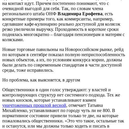
на контакт идут. Причем постепенно понимают, что с
очевидной выгодой для себя. Так, по словам члена
регионального штаба ОНФ
Владимира Ерофеева
, есть
конкретные примеры того, как коммерсанты, например,
сделавшие кафе-кулинарию реально доступной для колясок
резко увеличили выручку. Проходимость в короткие сроки
поднялась многократно – благодаря пенсионерам и матерям с
колясками.
Новые торговые павильоны на Новороссийском рынке, рейд
по которым в сентябре показал полную неприспособленность
новых объектов, а их, по условиям конкурса мэрии, должны
были делать по современным стандартам в части доступной
среды, тоже исправились.
Но проблема, как выясняется, в другом
Общественники в один голос утверждают: у властей и
контролирующих структур нет системного подхода. Тех же
новых киосков, которые устанавливают взамен
уничтоженных прошлой весной
, отмечает Татьяна
Михайленко, устанавливают по городу чуть ли не 800. В
нормативное состояние привели только те две, на которые
пожаловались общественники. «Это что такое, остальные так
и останутся, или мы должны только ходить и писать в