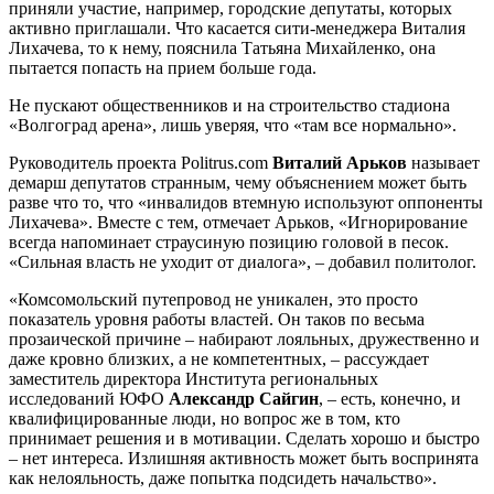
приняли участие, например, городские депутаты, которых
активно приглашали. Что касается сити-менеджера Виталия
Лихачева, то к нему, пояснила Татьяна Михайленко, она
пытается попасть на прием больше года.
Не пускают общественников и на строительство стадиона
«Волгоград арена», лишь уверяя, что «там все нормально».
Руководитель проекта Politrus.com
Виталий Арьков
называет
демарш депутатов странным, чему объяснением может быть
разве что то, что «инвалидов втемную используют оппоненты
Лихачева». Вместе с тем, отмечает Арьков, «Игнорирование
всегда напоминает страусиную позицию головой в песок.
«Сильная власть не уходит от диалога», – добавил политолог.
«Комсомольский путепровод не уникален, это просто
показатель уровня работы властей. Он таков по весьма
прозаической причине – набирают лояльных, дружественно и
даже кровно близких, а не компетентных, – рассуждает
заместитель директора Института региональных
исследований ЮФО
Александр Сайгин
, – есть, конечно, и
квалифицированные люди, но вопрос же в том, кто
принимает решения и в мотивации. Сделать хорошо и быстро
– нет интереса. Излишняя активность может быть воспринята
как нелояльность, даже попытка подсидеть начальство».