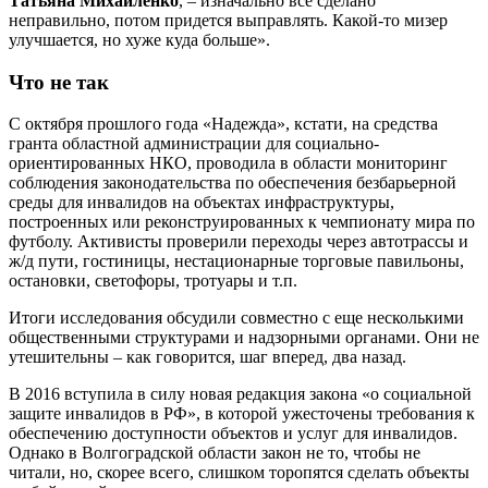
Татьяна Михайленко
, – изначально все сделано
неправильно, потом придется выправлять. Какой-то мизер
улучшается, но хуже куда больше».
Что не так
С октября прошлого года «Надежда», кстати, на средства
гранта областной администрации для социально-
ориентированных НКО, проводила в области мониторинг
соблюдения законодательства по обеспечения безбарьерной
среды для инвалидов на объектах инфраструктуры,
построенных или реконструированных к чемпионату мира по
футболу. Активисты проверили переходы через автотрассы и
ж/д пути, гостиницы, нестационарные торговые павильоны,
остановки, светофоры, тротуары и т.п.
Итоги исследования обсудили совместно с еще несколькими
общественными структурами и надзорными органами. Они не
утешительны – как говорится, шаг вперед, два назад.
В 2016 вступила в силу новая редакция закона «о социальной
защите инвалидов в РФ», в которой ужесточены требования к
обеспечению доступности объектов и услуг для инвалидов.
Однако в Волгоградской области закон не то, чтобы не
читали, но, скорее всего, слишком торопятся сделать объекты