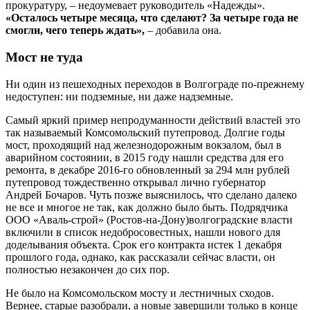
прокуратуру, – недоумевает руководитель «Надежды».
«Осталось четыре месяца, что сделают? За четыре года не
смогли, чего теперь ждать»,
– добавила она.
Мост не туда
Ни один из пешеходных переходов в Волгограде по-прежнему
недоступен: ни подземные, ни даже надземные.
Самый яркий пример непродуманности действий властей это
так называемый Комсомольский путепровод. Долгие годы
мост, проходящий над железнодорожным вокзалом, был в
аварийном состоянии, в 2015 году нашли средства для его
ремонта, в декабре 2016-го обновленный за 294 млн рублей
путепровод тождественно открывал лично губернатор
Андрей Бочаров. Чуть позже выяснилось, что сделано далеко
не все и многое не так, как должно было быть. Подрядчика
ООО «Аваль-строй» (Ростов-на-Дону)волгоградские власти
включили в список недобросовестных, нашли нового для
доделывания объекта. Срок его контракта истек 1 декабря
прошлого года, однако, как рассказали сейчас власти, он
полностью незакончен до сих пор.
Не было на Комсомольском мосту и лестничных сходов.
Вернее, старые разобрали, а новые завершили только в конце