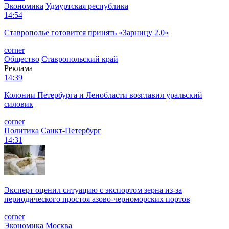
Экономика
Удмуртская республика
14:54
Ставрополье готовится принять «Зарницу 2.0»
corner
Общество
Ставропольский край
Реклама
14:39
Колонии Петербурга и Ленобласти возглавил уральский
силовик
corner
Политика
Санкт-Петербург
14:31
Эксперт оценил ситуацию с экспортом зерна из-за
периодического простоя азово-черноморских портов
corner
Экономика
Москва