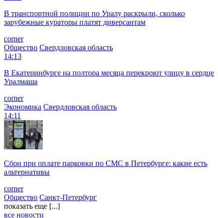
В транспортной полиции по Уралу раскрыли, сколько
зарубежные кураторы платят диверсантам
corner
Общество
Свердловская область
14:13
В Екатеринбурге на полтора месяца перекроют улицу в сердце
Уралмаша
corner
Экономика
Свердловская область
14:11
Сбои при оплате парковки по СМС в Петербурге: какие есть
альтернативы
corner
Общество
Санкт-Петербург
показать еще [...]
все новости