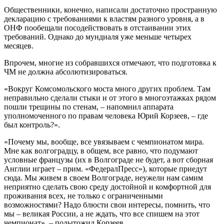
Общественники, конечно, написали достаточно пространную
декларацию с требованиями к властям разного уровня, а в
ОНФ пообещали посодействовать в отстаивании этих
требований. Однако до мундиаля уже меньше четырех
месяцев.
Впрочем, многие из собравшихся отмечают, что подготовка к
ЧМ не должна абсолютизироваться.
«Вокруг Комсомольского моста много других проблем. Там
неправильно сделали стыки и от этого в многоэтажках рядом
пошли трещины по стенам, – напомнил аппарата
уполномоченного по правам человека Юрий Корзеев, – где
был контроль?».
«Почему мы, вообще, все увязываем с чемпионатом мира.
Мне как волгоградцу, в общем, все равно, что подумают
условные французы (их в Волгограде не будет, а вот сборная
Англии играет – прим. «ФедералПресс»), которые приедут
сюда. Мы живем в своем Волгограде, неужели нам самим
неприятно сделать свою среду достойной и комфортной для
проживания всех, не только с ограниченными
возможностями? Надо блюсти свои интересы, помнить, что
мы – великая России, а не ждать, что все спишем на этот
чемпионат», – подытожил Корзеев.