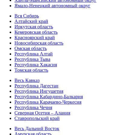
Ханты-Мансийский автономный округ
Ямало-Ненецкий автономный округ
Вся Сибирь
Алтайский край
Иркутская область
Кемеровская область
Красноярский край
Новосибирская область
Омская область
Республика Алтай
Республика Тыва
Республика Хакасия
Томская область
Весь Кавказ
Республика Дагестан
Республика Ингушетия
Республика Кабардино-Балкария
Республика Карачаево-Черкесия
Республика Чечня
Северная Осетия – Алания
Ставропольский край
Весь Дальний Восток
Амурская область