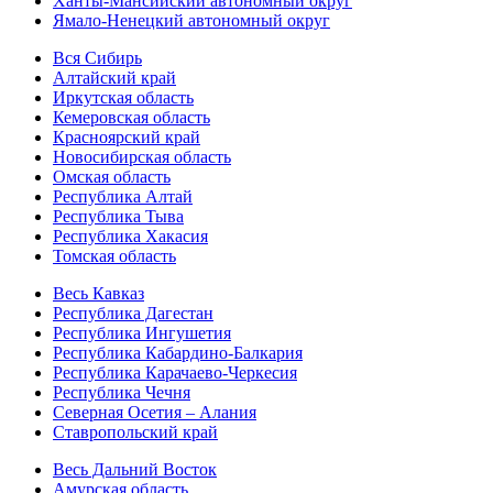
Ханты-Мансийский автономный округ
Ямало-Ненецкий автономный округ
Вся Сибирь
Алтайский край
Иркутская область
Кемеровская область
Красноярский край
Новосибирская область
Омская область
Республика Алтай
Республика Тыва
Республика Хакасия
Томская область
Весь Кавказ
Республика Дагестан
Республика Ингушетия
Республика Кабардино-Балкария
Республика Карачаево-Черкесия
Республика Чечня
Северная Осетия – Алания
Ставропольский край
Весь Дальний Восток
Амурская область