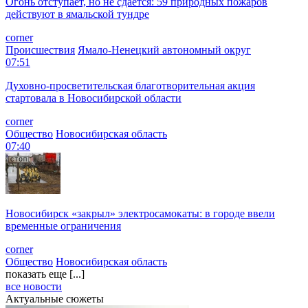
Огонь отступает, но не сдается: 59 природных пожаров
действуют в ямальской тундре
corner
Происшествия
Ямало-Ненецкий автономный округ
07:51
Духовно-просветительская благотворительная акция
стартовала в Новосибирской области
corner
Общество
Новосибирская область
07:40
Новосибирск «закрыл» электросамокаты: в городе ввели
временные ограничения
corner
Общество
Новосибирская область
показать еще [...]
все новости
Актуальные сюжеты