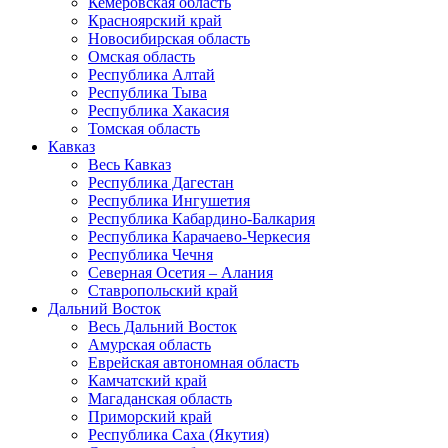
Кемеровская область
Красноярский край
Новосибирская область
Омская область
Республика Алтай
Республика Тыва
Республика Хакасия
Томская область
Кавказ
Весь Кавказ
Республика Дагестан
Республика Ингушетия
Республика Кабардино-Балкария
Республика Карачаево-Черкесия
Республика Чечня
Северная Осетия – Алания
Ставропольский край
Дальний Восток
Весь Дальний Восток
Амурская область
Еврейская автономная область
Камчатский край
Магаданская область
Приморский край
Республика Саха (Якутия)