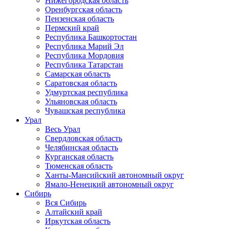
Нижегородская область
Оренбургская область
Пензенская область
Пермский край
Республика Башкортостан
Республика Марий Эл
Республика Мордовия
Республика Татарстан
Самарская область
Саратовская область
Удмуртская республика
Ульяновская область
Чувашская республика
Урал
Весь Урал
Свердловская область
Челябинская область
Курганская область
Тюменская область
Ханты-Мансийский автономный округ
Ямало-Ненецкий автономный округ
Сибирь
Вся Сибирь
Алтайский край
Иркутская область