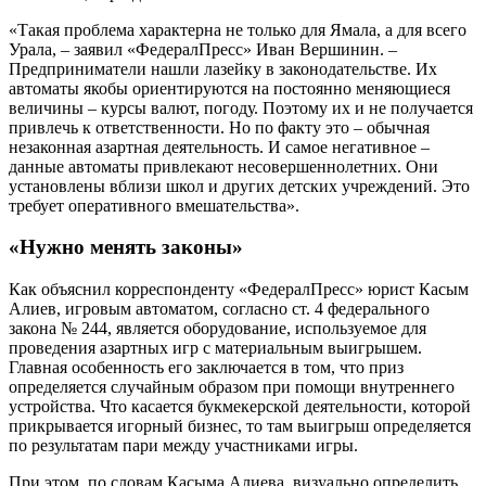
«Такая проблема характерна не только для Ямала, а для всего
Урала, – заявил «ФедералПресс» Иван Вершинин. –
Предприниматели нашли лазейку в законодательстве. Их
автоматы якобы ориентируются на постоянно меняющиеся
величины – курсы валют, погоду. Поэтому их и не получается
привлечь к ответственности. Но по факту это – обычная
незаконная азартная деятельность. И самое негативное –
данные автоматы привлекают несовершеннолетних. Они
установлены вблизи школ и других детских учреждений. Это
требует оперативного вмешательства».
«Нужно менять законы»
Как объяснил корреспонденту «ФедералПресс» юрист Касым
Алиев, игровым автоматом, согласно ст. 4 федерального
закона № 244, является оборудование, используемое для
проведения азартных игр с материальным выигрышем.
Главная особенность его заключается в том, что приз
определяется случайным образом при помощи внутреннего
устройства. Что касается букмекерской деятельности, которой
прикрывается игорный бизнес, то там выигрыш определяется
по результатам пари между участниками игры.
При этом, по словам Касыма Алиева, визуально определить,