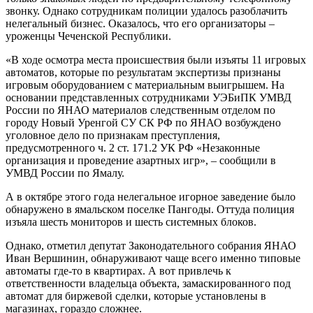
звонку. Однако сотрудникам полиции удалось разоблачить
нелегальный бизнес. Оказалось, что его организаторы –
уроженцы Чеченской Республики.
«В ходе осмотра места происшествия были изъяты 11 игровых
автоматов, которые по результатам экспертизы признаны
игровым оборудованием с материальным выигрышем. На
основании представленных сотрудниками УЭБиПК УМВД
России по ЯНАО материалов следственным отделом по
городу Новый Уренгой СУ СК РФ по ЯНАО возбуждено
уголовное дело по признакам преступления,
предусмотренного ч. 2 ст. 171.2 УК РФ «Незаконные
организация и проведение азартных игр», – сообщили в
УМВД России по Ямалу.
А в октябре этого года нелегальное игорное заведение было
обнаружено в ямальском поселке Пангоды. Оттуда полиция
изъяла шесть мониторов и шесть системных блоков.
Однако, отметил депутат Законодательного собрания ЯНАО
Иван Вершинин, обнаруживают чаще всего именно типовые
автоматы где-то в квартирах. А вот привлечь к
ответственности владельца объекта, замаскированного под
автомат для биржевой сделки, которые установлены в
магазинах, гораздо сложнее.