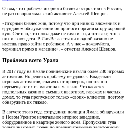
О том, что проблема игорного бизнеса остро стоит в России,
не раз говорил ямальский активист Алексей Шевцов.
«Игорный бизнес жив, потому что при низких вложениях и
ерундовом обслуживании он приносит организатору хороший
куш. Считаю, что плоха даже не сама игра, а тот факт, что в
них играют дети. В Лас-Вегасе ты ни в одной казино не
имеешь право зайти с ребенком. А у нас – пожалуйста,
терминал прямо в магазине», – отметил Алексей Шевцов.
Проблема всего Урала
В 2017 году на Ямале полицейские изъяли более 230 игровых
автоматов. Но решить проблему не удалось. Владельцы
игровых автоматов, спасаясь от проверок, постоянно
перемещают их из магазина в магазин. Что касается
подпольных казино в съемных квартирах, гаражах и частых
домах, то туда пропускают только «своих» клиентов, поэтому
обнаружить их тяжело.
В августе этого года сотрудники полиции Ямала обнаружили
в Новом Уренгое нелегальное игорное заведение,
оборудованное в квартире жилого дома. Пропускали туда
только знакомых людей по предварительному телефонному