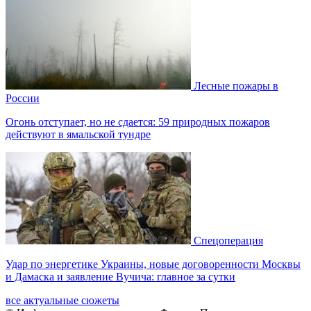
Лесные пожары в
России
Огонь отступает, но не сдается: 59 природных пожаров
действуют в ямальской тундре
Спецоперация
Удар по энергетике Украины, новые договоренности Москвы
и Дамаска и заявление Вучича: главное за сутки
все актуальные сюжеты