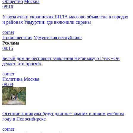
Общество
Москва
08:16
Угроза атаки украинских БПЛА массово объявлена в городах
и районах Удмуртии: где включили сирены
corner
Происшествия
Удмуртская республика
Реклама
08:15
Белый дом не беспокоят заявления Нетаньяху о Газе: «Он
делает, что просят»
corner
Политика
Москва
08:09
Осенние каникулы будут длиннее зимних в новом учебном
году в Новосибирске
corner