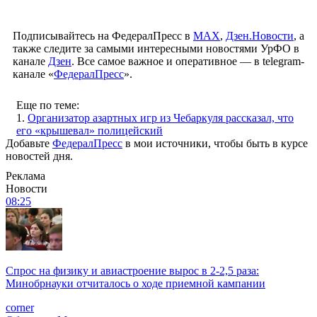
Подписывайтесь на ФедералПресс в
МАХ
,
Дзен.Новости
, а
также следите за самыми интересными новостями УрФО в
канале
Дзен
. Все самое важное и оперативное — в telegram-
канале «
ФедералПресс
».
Еще по теме:
1.
Организатор азартных игр из Чебаркуля рассказал, что
его «крышевал» полицейский
Добавьте
ФедералПресс
в мои источники, чтобы быть в курсе
новостей дня.
Реклама
Новости
08:25
Спрос на физику и авиастроение вырос в 2-2,5 раза:
Минобрнауки отчиталось о ходе приемной кампании
corner