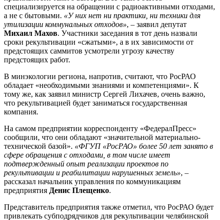
специализируется на обращении с радиоактивными отходами,
а не с бытовыми.
«У них нет ни практики, ни техники для
утилизации коммунальных отходов»
, – заявил депутат
Михаил Махов
. Участники заседания в тот день назвали
сроки рекультивации «сжатыми», а в их зависимости от
предстоящих саммитов усмотрели угрозу качеству
предстоящих работ.
В минэкологии региона, напротив, считают, что РосРАО
обладает «необходимыми знаниями и компетенциями». К
тому же, как заявил министр Сергей Лихачев, очень важно,
что рекультивацией будет заниматься государственная
компания.
На самом предприятии корреспонденту «ФедералПресс»
сообщили, что они обладают «значительной материально-
технической базой».
«ФГУП «РосРАО» более 50 лет занято в
сфере обращения с отходами, в том числе имеет
подтвержденный опыт реализации проектов по
рекультивации и реабилитации нарушенных земель»
, –
рассказал начальник управления по коммуникациям
предприятия
Денис Плещенко
.
Представитель предприятия также отметил, что РосРАО будет
привлекать субподрядчиков для рекультивации челябинской