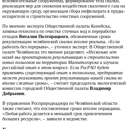
вспомогательные сооружения), формирование тела свалки,
реализация мер для снижения воздействия свалочного газа на
окружающую среду, организация сбора инфильтрата в пруды-
испарители и строительство очистных сооружений.
По мнению эксперта Общественной палаты Копейска,
химика-технолога по очистке сточных вод и переработке
отходов
Виталия Полторацкого
, обозначенные сроки
рекультивации челябинской свалки вполне реальны. «Если
работать без перерыва», – уточнил эксперт. В Общественной
палате Челябинска это мнение разделяют.
«Несколько лет
назад мы проектировали рекультивацию и строительство
новых полигонов на территории Магнитогорска и изучали
российский опыт в этом вопросе. Если РосРАО будет
применять существующий опыт и технологии, предприятие
может реализовать проект рекультивации нашей свалки во
вполне сжатые сроки»
, – считает председатель экологической
комиссии городской Общественной палаты
Владимир
Добрынин
.
В управлении Росприроднадзора по Челябинской области
также считают, что поставленные сроки вполне оправданы.
«Любая работа делается в меньший срок привлечением
больших ресурсов», – заявили в ведомстве.