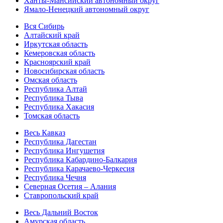
Ханты-Мансийский автономный округ
Ямало-Ненецкий автономный округ
Вся Сибирь
Алтайский край
Иркутская область
Кемеровская область
Красноярский край
Новосибирская область
Омская область
Республика Алтай
Республика Тыва
Республика Хакасия
Томская область
Весь Кавказ
Республика Дагестан
Республика Ингушетия
Республика Кабардино-Балкария
Республика Карачаево-Черкесия
Республика Чечня
Северная Осетия – Алания
Ставропольский край
Весь Дальний Восток
Амурская область