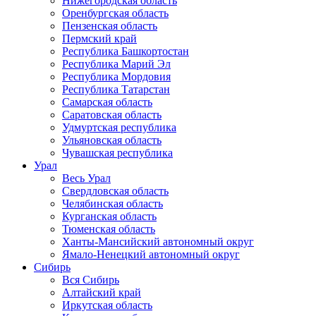
Нижегородская область
Оренбургская область
Пензенская область
Пермский край
Республика Башкортостан
Республика Марий Эл
Республика Мордовия
Республика Татарстан
Самарская область
Саратовская область
Удмуртская республика
Ульяновская область
Чувашская республика
Урал
Весь Урал
Свердловская область
Челябинская область
Курганская область
Тюменская область
Ханты-Мансийский автономный округ
Ямало-Ненецкий автономный округ
Сибирь
Вся Сибирь
Алтайский край
Иркутская область