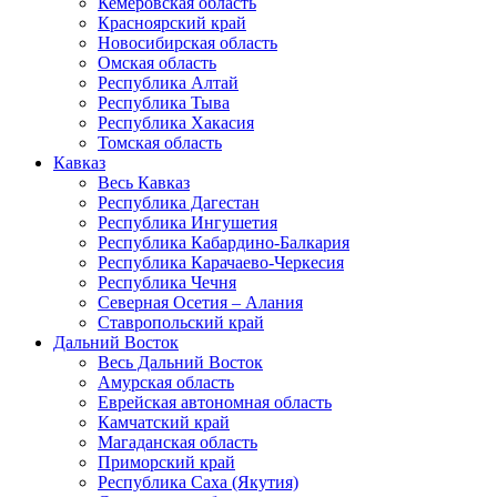
Кемеровская область
Красноярский край
Новосибирская область
Омская область
Республика Алтай
Республика Тыва
Республика Хакасия
Томская область
Кавказ
Весь Кавказ
Республика Дагестан
Республика Ингушетия
Республика Кабардино-Балкария
Республика Карачаево-Черкесия
Республика Чечня
Северная Осетия – Алания
Ставропольский край
Дальний Восток
Весь Дальний Восток
Амурская область
Еврейская автономная область
Камчатский край
Магаданская область
Приморский край
Республика Саха (Якутия)