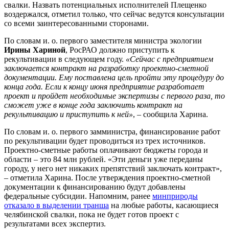
свалки. Назвать потенциальных исполнителей Плещенко
воздержался, отметил только, что сейчас ведутся консультации
со всеми заинтересованными сторонами.
По словам и. о. первого заместителя министра экологии
Ирины Хариной
, РосРАО должно приступить к
рекультивации в следующем году.
«Сейчас с предприятием
заключается контракт на разработку проектно-сметной
документации. Ему поставлена цель пройти эту процедуру до
конца года. Если к концу июня предприятие разработает
проект и пройдет необходимые экспертизы с первого раза, то
сможет уже в конце года заключить контракт на
рекультивацию и приступить к ней»
, – сообщила Харина.
По словам и. о. первого замминистра, финансирование работ
по рекультивации будет проводиться из трех источников.
Проектно-сметные работы оплачивают бюджеты города и
области – это 84 млн рублей. «Эти деньги уже переданы
городу, у него нет никаких препятствий заключать контракт»,
– отметила Харина. После утверждения проектно-сметной
документации к финансированию будут добавлены
федеральные субсидии. Напомним, ранее
минприроды
отказало в выделении транша
на любые работы, касающиеся
челябинской свалки, пока не будет готов проект с
результатами всех экспертиз.