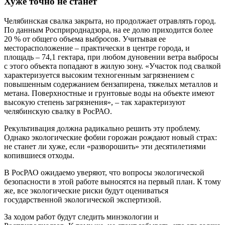
Хуже точно не станет
Челябинская свалка закрыта, но продолжает отравлять город.
По данным Росприроднадзора, на ее долю приходится более
20 % от общего объема выбросов. Учитывая ее
месторасположение – практически в центре города, и
площадь – 74,1 гектара, при любом дуновении ветра выбросы
с этого объекта попадают в жилую зону. «Участок под свалкой
характеризуется высоким техногенным загрязнением с
повышенным содержанием бензапирена, тяжелых металлов и
метана. Поверхностные и грунтовые воды на объекте имеют
высокую степень загрязнения», – так характеризуют
челябинскую свалку в РосРАО.
Рекультивация должна радикально решить эту проблему.
Однако экологические фобии горожан рождают новый страх:
не станет ли хуже, если «разворошить» эти десятилетиями
копившиеся отходы.
В РосРАО ожидаемо уверяют, что вопросы экологической
безопасности в этой работе выносятся на первый план. К тому
же, все экологические риски будут оцениваться
государственной экологической экспертизой.
За ходом работ будут следить минэкологии и