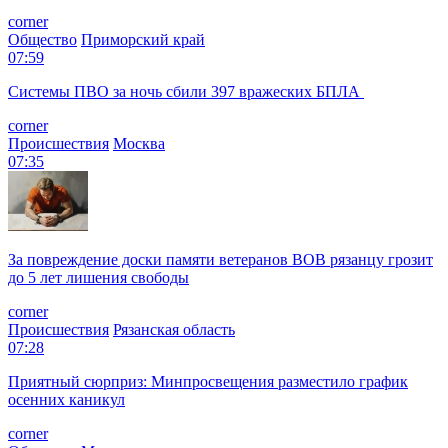
corner
Общество
Приморский край
07:59
Системы ПВО за ночь сбили 397 вражеских БПЛА
corner
Происшествия
Москва
07:35
За повреждение доски памяти ветеранов ВОВ рязанцу грозит
до 5 лет лишения свободы
corner
Происшествия
Рязанская область
07:28
Приятный сюрприз: Минпросвещения разместило график
осенних каникул
corner