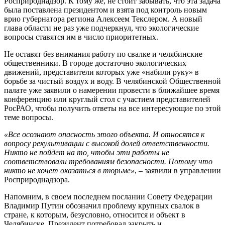
Росприроднадзор. К тому же, не стоит забывать, что эта задача
была поставлена президентом и взята под контроль новым
врио губернатора региона Алексеем Текслером. А новый
глава области не раз уже подчеркнул, что экологические
вопросы ставятся им в число приоритетных.
Не оставят без внимания работу по свалке и челябинские
общественники. В городе достаточно экологических
движений, представители которых уже «набили руку» в
борьбе за чистый воздух и воду. В челябинской Общественной
палате уже заявили о намерении провести в ближайшее время
конференцию или круглый стол с участием представителей
РосРАО, чтобы получить ответы на все интересующие по этой
теме вопросы.
«Все осознают опасность этого объекта. И относятся к
вопросу рекультивации с высокой долей ответственности.
Никто не пойдет на то, чтобы эти работы не
соответствовали требованиям безопасности. Потому что
никто не хочет оказаться в тюрьме»
, – заявили в управлении
Росприроднадзора.
Напомним, в своем последнем послании Совету Федерации
Владимир Путин обозначил проблему крупных свалок в
стране, к которым, безусловно, относится и объект в
Челябинске. Президент потребовал закрыть и