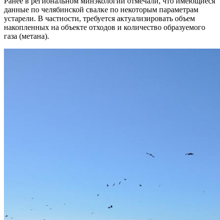
Ранее в региональном минэкологии отмечали, что имеющиеся
данные по челябинской свалке по некоторым параметрам
устарели. В частности, требуется актуализировать объем
накопленных на объекте отходов и количество образуемого
газа (метана).