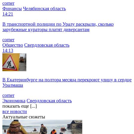
corner
Финансы
Челябинская область
14:21
В транспортной полиции по Уралу раскрыли, сколько
зарубежные кураторы платят диверсантам
corner
Общество
Свердловская область
14:13
В Екатеринбурге на полтора месяца перекроют улицу в сердце
Уралмаша
corner
Экономика
Свердловская область
показать еще [...]
все новости
Актуальные сюжеты