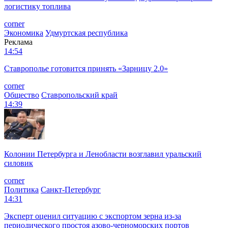
логистику топлива
corner
Экономика
Удмуртская республика
Реклама
14:54
Ставрополье готовится принять «Зарницу 2.0»
corner
Общество
Ставропольский край
14:39
Колонии Петербурга и Ленобласти возглавил уральский
силовик
corner
Политика
Санкт-Петербург
14:31
Эксперт оценил ситуацию с экспортом зерна из-за
периодического простоя азово-черноморских портов