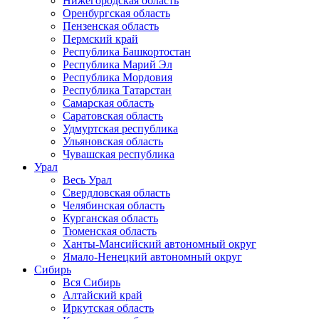
Нижегородская область
Оренбургская область
Пензенская область
Пермский край
Республика Башкортостан
Республика Марий Эл
Республика Мордовия
Республика Татарстан
Самарская область
Саратовская область
Удмуртская республика
Ульяновская область
Чувашская республика
Урал
Весь Урал
Свердловская область
Челябинская область
Курганская область
Тюменская область
Ханты-Мансийский автономный округ
Ямало-Ненецкий автономный округ
Сибирь
Вся Сибирь
Алтайский край
Иркутская область