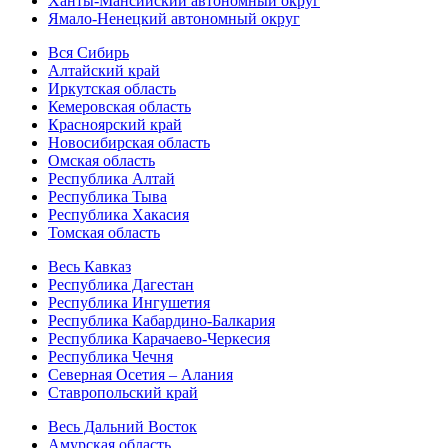
Ханты-Мансийский автономный округ
Ямало-Ненецкий автономный округ
Вся Сибирь
Алтайский край
Иркутская область
Кемеровская область
Красноярский край
Новосибирская область
Омская область
Республика Алтай
Республика Тыва
Республика Хакасия
Томская область
Весь Кавказ
Республика Дагестан
Республика Ингушетия
Республика Кабардино-Балкария
Республика Карачаево-Черкесия
Республика Чечня
Северная Осетия – Алания
Ставропольский край
Весь Дальний Восток
Амурская область