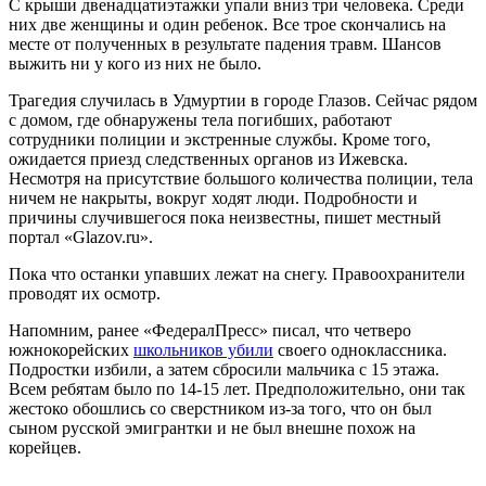
С крыши двенадцатиэтажки упали вниз три человека. Среди
них две женщины и один ребенок. Все трое скончались на
месте от полученных в результате падения травм. Шансов
выжить ни у кого из них не было.
Трагедия случилась в Удмуртии в городе Глазов. Сейчас рядом
с домом, где обнаружены тела погибших, работают
сотрудники полиции и экстренные службы. Кроме того,
ожидается приезд следственных органов из Ижевска.
Несмотря на присутствие большого количества полиции, тела
ничем не накрыты, вокруг ходят люди. Подробности и
причины случившегося пока неизвестны, пишет местный
портал «Glazov.ru».
Пока что останки упавших лежат на снегу. Правоохранители
проводят их осмотр.
Напомним, ранее «ФедералПресс» писал, что четверо
южнокорейских
школьников убили
своего одноклассника.
Подростки избили, а затем сбросили мальчика с 15 этажа.
Всем ребятам было по 14-15 лет. Предположительно, они так
жестоко обошлись со сверстником из-за того, что он был
сыном русской эмигрантки и не был внешне похож на
корейцев.