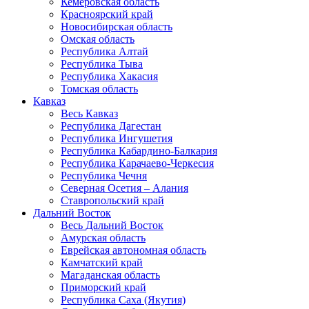
Кемеровская область
Красноярский край
Новосибирская область
Омская область
Республика Алтай
Республика Тыва
Республика Хакасия
Томская область
Кавказ
Весь Кавказ
Республика Дагестан
Республика Ингушетия
Республика Кабардино-Балкария
Республика Карачаево-Черкесия
Республика Чечня
Северная Осетия – Алания
Ставропольский край
Дальний Восток
Весь Дальний Восток
Амурская область
Еврейская автономная область
Камчатский край
Магаданская область
Приморский край
Республика Саха (Якутия)