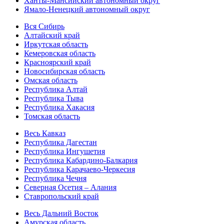
Ханты-Мансийский автономный округ
Ямало-Ненецкий автономный округ
Вся Сибирь
Алтайский край
Иркутская область
Кемеровская область
Красноярский край
Новосибирская область
Омская область
Республика Алтай
Республика Тыва
Республика Хакасия
Томская область
Весь Кавказ
Республика Дагестан
Республика Ингушетия
Республика Кабардино-Балкария
Республика Карачаево-Черкесия
Республика Чечня
Северная Осетия – Алания
Ставропольский край
Весь Дальний Восток
Амурская область