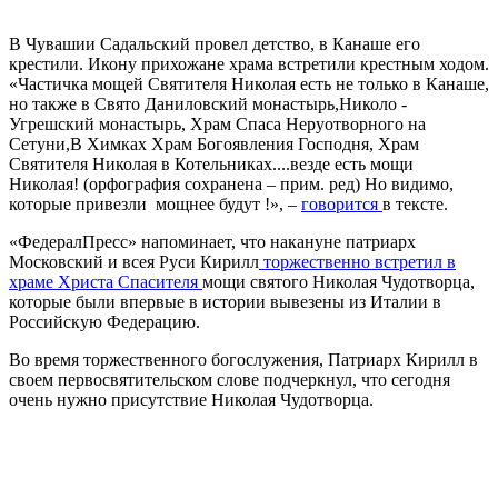
В Чувашии Садальский провел детство, в Канаше его
крестили. Икону прихожане храма встретили крестным ходом.
«Частичка мощей Святителя Николая есть не только в Канаше,
но также в Свято Даниловский монастырь,Николо -
Угрешский монастырь, Храм Спаса Неруотворного на
Сетуни,В Химках Храм Богоявления Господня, Храм
Святителя Николая в Котельниках....везде есть мощи
Николая! (орфография сохранена – прим. ред) Но видимо,
которые привезли мощнее будут !», –
говорится
в тексте.
«ФедералПресс» напоминает, что накануне патриарх
Московский и всея Руси Кирилл
торжественно встретил в
храме Христа Спасителя
мощи святого Николая Чудотворца,
которые были впервые в истории вывезены из Италии в
Российскую Федерацию.
Во время торжественного богослужения, Патриарх Кирилл в
своем первосвятительском слове подчеркнул, что сегодня
очень нужно присутствие Николая Чудотворца.