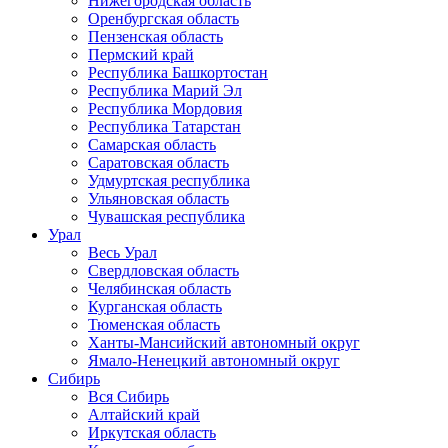
Нижегородская область
Оренбургская область
Пензенская область
Пермский край
Республика Башкортостан
Республика Марий Эл
Республика Мордовия
Республика Татарстан
Самарская область
Саратовская область
Удмуртская республика
Ульяновская область
Чувашская республика
Урал
Весь Урал
Свердловская область
Челябинская область
Курганская область
Тюменская область
Ханты-Мансийский автономный округ
Ямало-Ненецкий автономный округ
Сибирь
Вся Сибирь
Алтайский край
Иркутская область