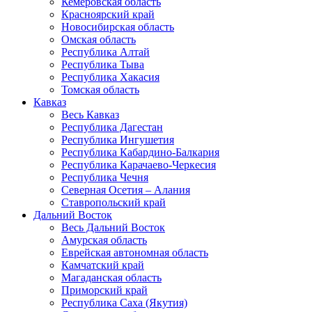
Кемеровская область
Красноярский край
Новосибирская область
Омская область
Республика Алтай
Республика Тыва
Республика Хакасия
Томская область
Кавказ
Весь Кавказ
Республика Дагестан
Республика Ингушетия
Республика Кабардино-Балкария
Республика Карачаево-Черкесия
Республика Чечня
Северная Осетия – Алания
Ставропольский край
Дальний Восток
Весь Дальний Восток
Амурская область
Еврейская автономная область
Камчатский край
Магаданская область
Приморский край
Республика Саха (Якутия)