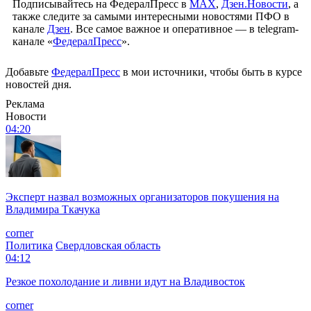
Подписывайтесь на ФедералПресс в
МАХ
,
Дзен.Новости
, а
также следите за самыми интересными новостями ПФО в
канале
Дзен
. Все самое важное и оперативное — в telegram-
канале «
ФедералПресс
».
Добавьте
ФедералПресс
в мои источники, чтобы быть в курсе
новостей дня.
Реклама
Новости
04:20
Эксперт назвал возможных организаторов покушения на
Владимира Ткачука
corner
Политика
Свердловская область
04:12
Резкое похолодание и ливни идут на Владивосток
corner