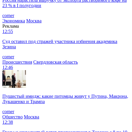
Россия нарастила выручку от экспорта растворимого кофе на
23 % в I полугодии
corner
Экономика
Москва
Реклама
12:55
Суд оставил под стражей участника избиения академика
Зезина
corner
Происшествия
Свердловская область
12:46
Пушистый имидж: какие питомцы живут у Путина, Макрона,
Лукашенко и Трампа
corner
Общество
Москва
12:38