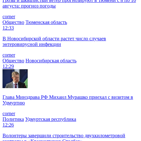
Грозы и шквалистый ветер прогнозируют в Тюмени с 8 по 10
августа: прогноз погоды
corner
Общество
Тюменская область
12:33
В Новосибирской области растет число случаев
энтеровирусной инфекции
corner
Общество
Новосибирская область
12:29
Глава Минздрава РФ Михаил Мурашко приехал с визитом в
Удмуртию
corner
Политика
Удмуртская республика
12:26
Волонтеры завершили строительство двухкилометровой