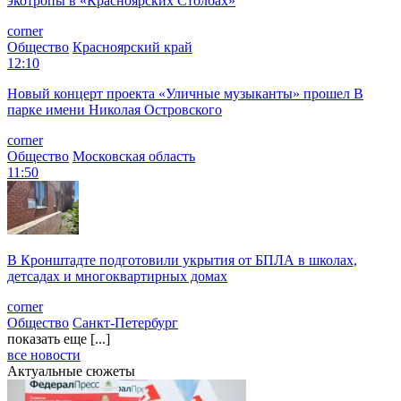
экотропы в «Красноярских Столбах»
corner
Общество
Красноярский край
12:10
Новый концерт проекта «Уличные музыканты» прошел В
парке имени Николая Островского
corner
Общество
Московская область
11:50
В Кронштадте подготовили укрытия от БПЛА в школах,
детсадах и многоквартирных домах
corner
Общество
Санкт-Петербург
показать еще [...]
все новости
Актуальные сюжеты