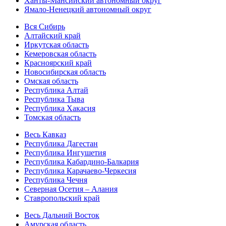
Ханты-Мансийский автономный округ
Ямало-Ненецкий автономный округ
Вся Сибирь
Алтайский край
Иркутская область
Кемеровская область
Красноярский край
Новосибирская область
Омская область
Республика Алтай
Республика Тыва
Республика Хакасия
Томская область
Весь Кавказ
Республика Дагестан
Республика Ингушетия
Республика Кабардино-Балкария
Республика Карачаево-Черкесия
Республика Чечня
Северная Осетия – Алания
Ставропольский край
Весь Дальний Восток
Амурская область