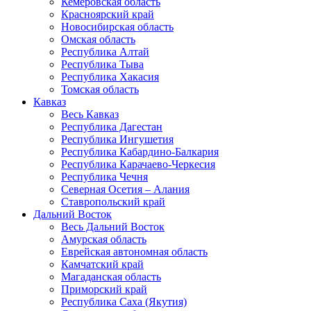
Кемеровская область
Красноярский край
Новосибирская область
Омская область
Республика Алтай
Республика Тыва
Республика Хакасия
Томская область
Кавказ
Весь Кавказ
Республика Дагестан
Республика Ингушетия
Республика Кабардино-Балкария
Республика Карачаево-Черкесия
Республика Чечня
Северная Осетия – Алания
Ставропольский край
Дальний Восток
Весь Дальний Восток
Амурская область
Еврейская автономная область
Камчатский край
Магаданская область
Приморский край
Республика Саха (Якутия)