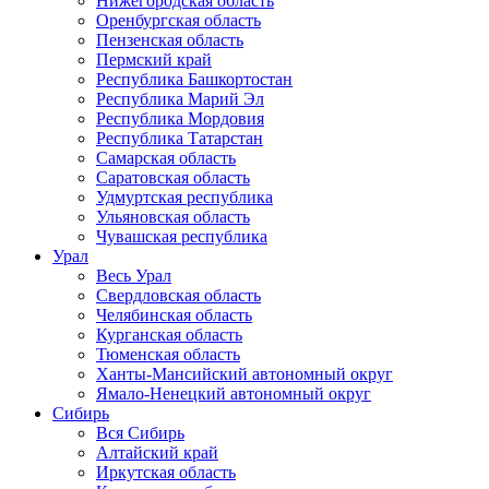
Нижегородская область
Оренбургская область
Пензенская область
Пермский край
Республика Башкортостан
Республика Марий Эл
Республика Мордовия
Республика Татарстан
Самарская область
Саратовская область
Удмуртская республика
Ульяновская область
Чувашская республика
Урал
Весь Урал
Свердловская область
Челябинская область
Курганская область
Тюменская область
Ханты-Мансийский автономный округ
Ямало-Ненецкий автономный округ
Сибирь
Вся Сибирь
Алтайский край
Иркутская область