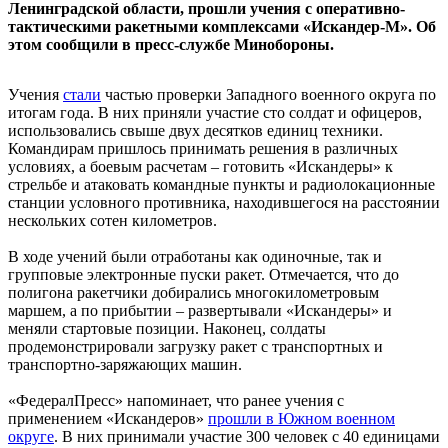
Ленинградской области, прошли учения с оперативно-
тактическими ракетными комплексами «Искандер-М». Об
этом сообщили в пресс-службе Минобороны.
Учения
стали
частью проверки Западного военного округа по
итогам года. В них приняли участие сто солдат и офицеров,
использовались свыше двух десятков единиц техники.
Командирам пришлось принимать решения в различных
условиях, а боевым расчетам – готовить «Искандеры» к
стрельбе и атаковать командные пункты и радиолокационные
станции условного противника, находившегося на расстоянии
нескольких сотен километров.
В ходе учений были отработаны как одиночные, так и
групповые электронные пуски ракет. Отмечается, что до
полигона ракетчики добирались многокилометровым
маршем, а по прибытии – развертывали «Искандеры» и
меняли стартовые позиции. Наконец, солдаты
продемонстрировали загрузку ракет с транспортных и
транспортно-заряжающих машин.
«ФедералПресс» напоминает, что ранее учения с
применением «Искандеров»
прошли в Южном военном
округе
. В них принимали участие 300 человек с 40 единицами