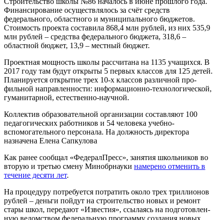
Строительство школы №86 началось в июне прошлого года.
Финансирование осуществлялось за счёт средств
федерального, областного и муниципального бюджетов.
Стоимость проекта составила 868,4 млн рублей, из них 535,9
млн рублей – средства федерального бюджета, 318,6 –
областной бюджет, 13,9 – местный бюджет.
Проектная мощность школы рассчитана на 1135 учащихся. В
2017 году там будут открыты 5 первых классов для 125 детей.
Планируется открытие трех 10-х классов различной про-
фильной направленности: информационно-технологической,
гуманитарной, естественно-научной.
Коллектив образовательной организации составляют 100
педагогических работников и 54 человека учебно-
вспомогательного персонала. На должность директора
назначена Елена Сапкулова
Как ранее сообщал «ФедералПресс», занятия школьников во
вторую и третью смену Минобрнауки
намерено отменить в
течение десяти лет
.
На процедуру потребуется потратить около трех триллионов
рублей – деньги пойдут на строительство новых и ремонт
стары школ, передают «Известия», ссылаясь на подготовлен-
ную ведомством федеральную программу создания новых