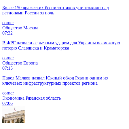
Более 150 вражеских беспилотников уничтожили над
регионами России за ночь
corner
Общество
Москва
07:32
В ФРГ назвали серьезным ударом для Украины возможную
потерю Славянска и Краматорска
corner
Общество
Европа
07:15
Павел Малков назвал Южный обход Рязани одним из
ключевых инфраструктурных проектов региона
corner
Экономика
Рязанская область
07:06