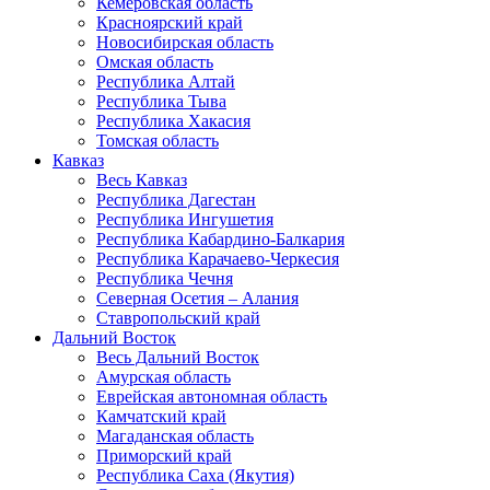
Кемеровская область
Красноярский край
Новосибирская область
Омская область
Республика Алтай
Республика Тыва
Республика Хакасия
Томская область
Кавказ
Весь Кавказ
Республика Дагестан
Республика Ингушетия
Республика Кабардино-Балкария
Республика Карачаево-Черкесия
Республика Чечня
Северная Осетия – Алания
Ставропольский край
Дальний Восток
Весь Дальний Восток
Амурская область
Еврейская автономная область
Камчатский край
Магаданская область
Приморский край
Республика Саха (Якутия)