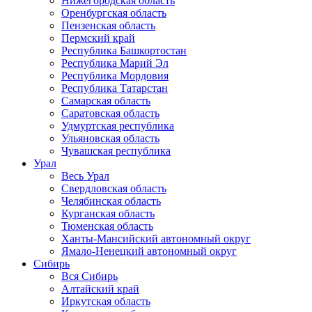
Нижегородская область
Оренбургская область
Пензенская область
Пермский край
Республика Башкортостан
Республика Марий Эл
Республика Мордовия
Республика Татарстан
Самарская область
Саратовская область
Удмуртская республика
Ульяновская область
Чувашская республика
Урал
Весь Урал
Свердловская область
Челябинская область
Курганская область
Тюменская область
Ханты-Мансийский автономный округ
Ямало-Ненецкий автономный округ
Сибирь
Вся Сибирь
Алтайский край
Иркутская область