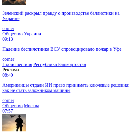
Зеленский раскрыл правду о производстве баллистики на
Украине
corner
Общество
Украина
09:13
Падение беспилотника ВСУ спровоцировало пожар в Уфе
corner
Происшествия
Республика Башкортостан
Реклама
08:40
Американцы отдали ИИ право принимать ключевые решения:
как не стать заложником машины
corner
Общество
Москва
07:57