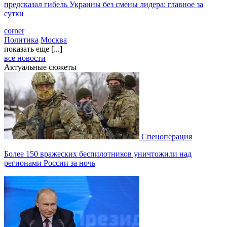
предсказал гибель Украины без смены лидера: главное за
сутки
corner
Политика
Москва
показать еще [...]
все новости
Актуальные сюжеты
Спецоперация
Более 150 вражеских беспилотников уничтожили над
регионами России за ночь