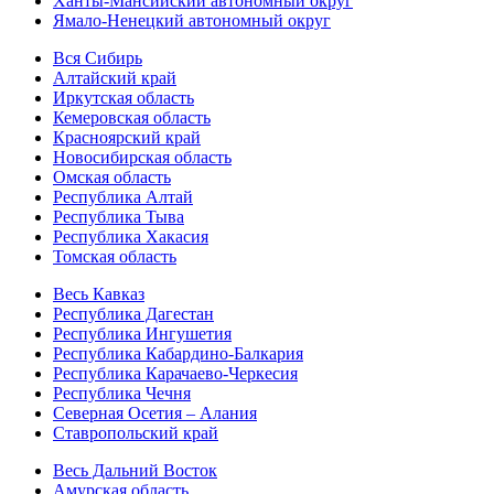
Ханты-Мансийский автономный округ
Ямало-Ненецкий автономный округ
Вся Сибирь
Алтайский край
Иркутская область
Кемеровская область
Красноярский край
Новосибирская область
Омская область
Республика Алтай
Республика Тыва
Республика Хакасия
Томская область
Весь Кавказ
Республика Дагестан
Республика Ингушетия
Республика Кабардино-Балкария
Республика Карачаево-Черкесия
Республика Чечня
Северная Осетия – Алания
Ставропольский край
Весь Дальний Восток
Амурская область