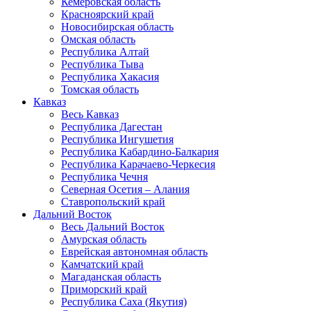
Кемеровская область
Красноярский край
Новосибирская область
Омская область
Республика Алтай
Республика Тыва
Республика Хакасия
Томская область
Кавказ
Весь Кавказ
Республика Дагестан
Республика Ингушетия
Республика Кабардино-Балкария
Республика Карачаево-Черкесия
Республика Чечня
Северная Осетия – Алания
Ставропольский край
Дальний Восток
Весь Дальний Восток
Амурская область
Еврейская автономная область
Камчатский край
Магаданская область
Приморский край
Республика Саха (Якутия)