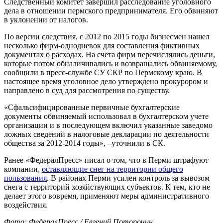
Следственный комитет завершил расследование уголовного
дела в отношении пермского предпринимателя. Его обвиняют
в уклонении от налогов.
По версии следствия, с 2012 по 2015 годы бизнесмен нашел
несколько фирм-однодневок для составления фиктивных
документах о расходах. На счета фирм перечислялись деньги,
которые потом обналичивались и возвращались обвиняемому,
сообщили в пресс-службе СУ СКР по Пермскому краю. В
настоящее время уголовное дело утверждено прокурором и
направлено в суд для рассмотрения по существу.
«Сфальсифицированные первичные бухгалтерские
документы обвиняемый использовал в бухгалтерском учете
организации и в последующем включил указанные заведомо
ложных сведений в налоговые декларации по деятельности
общества за 2012-2014 годы», –уточнили в СК.
Ранее «ФедералПресс» писал о том, что в Перми штрафуют
компании,
оставляющие снег на территории общего
пользования
. В районах Перми усилен контроль за вывозом
снега с территорий хозяйствующих субъектов. К тем, кто не
делает этого вовремя, применяют меры административного
воздействия.
Фото: ФедералПресс / Евгений Поторочин