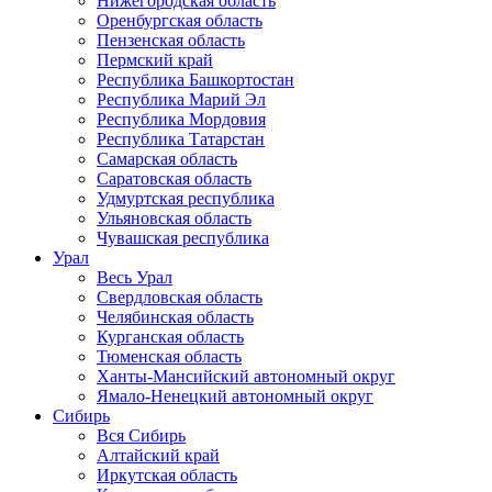
Нижегородская область
Оренбургская область
Пензенская область
Пермский край
Республика Башкортостан
Республика Марий Эл
Республика Мордовия
Республика Татарстан
Самарская область
Саратовская область
Удмуртская республика
Ульяновская область
Чувашская республика
Урал
Весь Урал
Свердловская область
Челябинская область
Курганская область
Тюменская область
Ханты-Мансийский автономный округ
Ямало-Ненецкий автономный округ
Сибирь
Вся Сибирь
Алтайский край
Иркутская область