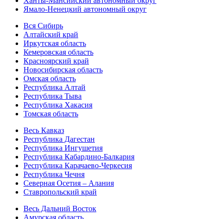
Ханты-Мансийский автономный округ
Ямало-Ненецкий автономный округ
Вся Сибирь
Алтайский край
Иркутская область
Кемеровская область
Красноярский край
Новосибирская область
Омская область
Республика Алтай
Республика Тыва
Республика Хакасия
Томская область
Весь Кавказ
Республика Дагестан
Республика Ингушетия
Республика Кабардино-Балкария
Республика Карачаево-Черкесия
Республика Чечня
Северная Осетия – Алания
Ставропольский край
Весь Дальний Восток
Амурская область