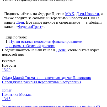
Подписывайтесь на ФедералПресс в
МАХ
,
Дзен.Новости
, а
также следите за самыми интересными новостями ПФО в
канале
Дзен
. Все самое важное и оперативное — в telegram-
канале «
ФедералПресс
».
Еще по теме:
1.
Путин остался недоволен финансированием
программы «Земский доктор»
Подписывайтесь на наш канал в
Дзене
, чтобы быть в курсе
новостей дня.
Реклама
Новости
13:20
Обход Малой Токмачки – ключевая задача: Полковник
Перенджиев раскрыл перспективы наступления
corner
Политика
Москва
13:15
Зеленского экстренно эвакуировали в бункер на глубине 93