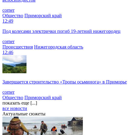
corner
Общество
Приморский край
12:49
Под колесами электрички погиб 19-летний нижегородец
corner
Происшествия
Нижегородская область
12:46
Завершается строительство «Тропы осьминога» в Приморье
corner
Общество
Приморский край
показать еще [...]
все новости
Актуальные сюжеты