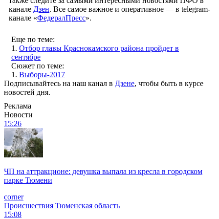
также следите за самыми интересными новостями ПФО в
канале
Дзен
. Все самое важное и оперативное — в telegram-
канале «
ФедералПресс
».
Еще по теме:
1.
Отбор главы Краснокамского района пройдет в
сентябре
Сюжет по теме:
1.
Выборы-2017
Подписывайтесь на наш канал в
Дзене
, чтобы быть в курсе
новостей дня.
Реклама
Новости
15:26
ЧП на аттракционе: девушка выпала из кресла в городском
парке Тюмени
corner
Происшествия
Тюменская область
15:08