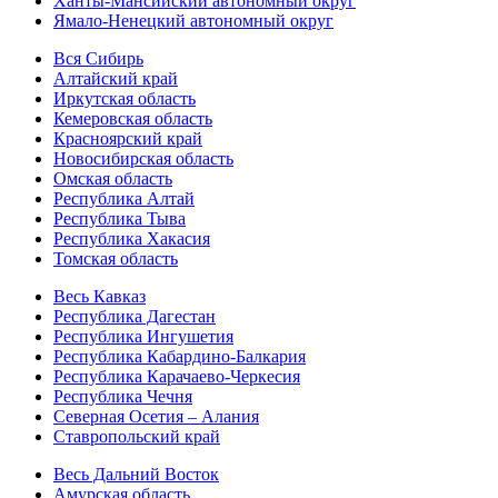
Ханты-Мансийский автономный округ
Ямало-Ненецкий автономный округ
Вся Сибирь
Алтайский край
Иркутская область
Кемеровская область
Красноярский край
Новосибирская область
Омская область
Республика Алтай
Республика Тыва
Республика Хакасия
Томская область
Весь Кавказ
Республика Дагестан
Республика Ингушетия
Республика Кабардино-Балкария
Республика Карачаево-Черкесия
Республика Чечня
Северная Осетия – Алания
Ставропольский край
Весь Дальний Восток
Амурская область