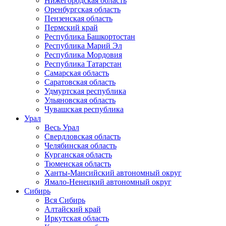
Нижегородская область
Оренбургская область
Пензенская область
Пермский край
Республика Башкортостан
Республика Марий Эл
Республика Мордовия
Республика Татарстан
Самарская область
Саратовская область
Удмуртская республика
Ульяновская область
Чувашская республика
Урал
Весь Урал
Свердловская область
Челябинская область
Курганская область
Тюменская область
Ханты-Мансийский автономный округ
Ямало-Ненецкий автономный округ
Сибирь
Вся Сибирь
Алтайский край
Иркутская область