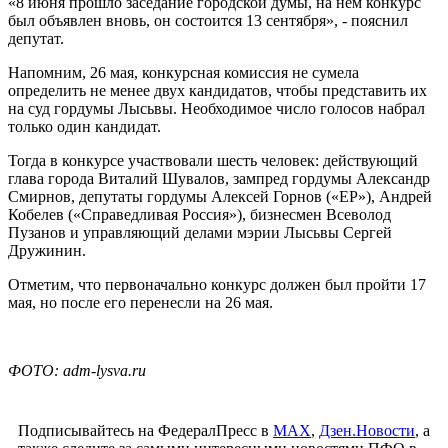
«8 июня прошло заседание городской думы, на нем конкурс
был объявлен вновь, он состоится 13 сентября», - пояснил
депутат.
Напомним, 26 мая, конкурсная комиссия не сумела
определить не менее двух кандидатов, чтобы представить их
на суд гордумы Лысьвы. Необходимое число голосов набрал
только один кандидат.
Тогда в конкурсе участвовали шесть человек: действующий
глава города Виталий Шувалов, зампред гордумы Александр
Смирнов, депутаты гордумы Алексей Горнов («ЕР»), Андрей
Кобелев («Справедливая Россия»), бизнесмен Всеволод
Пузанов и управляющий делами мэрии Лысьвы Сергей
Дружинин.
Отметим, что первоначально конкурс должен был пройти 17
мая, но после его перенесли на 26 мая.
ФОТО: adm-lysva.ru
Подписывайтесь на ФедералПресс в
МАХ
,
Дзен.Новости
, а