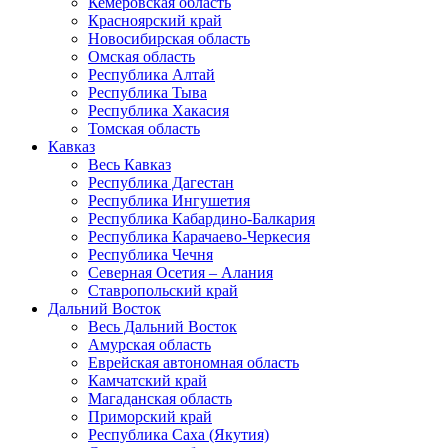
Кемеровская область
Красноярский край
Новосибирская область
Омская область
Республика Алтай
Республика Тыва
Республика Хакасия
Томская область
Кавказ
Весь Кавказ
Республика Дагестан
Республика Ингушетия
Республика Кабардино-Балкария
Республика Карачаево-Черкесия
Республика Чечня
Северная Осетия – Алания
Ставропольский край
Дальний Восток
Весь Дальний Восток
Амурская область
Еврейская автономная область
Камчатский край
Магаданская область
Приморский край
Республика Саха (Якутия)