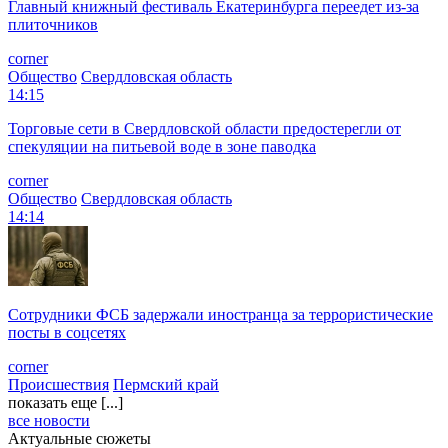
Главный книжный фестиваль Екатеринбурга переедет из-за
плиточников
corner
Общество
Свердловская область
14:15
Торговые сети в Свердловской области предостерегли от
спекуляции на питьевой воде в зоне паводка
corner
Общество
Свердловская область
14:14
Сотрудники ФСБ задержали иностранца за террористические
посты в соцсетях
corner
Происшествия
Пермский край
показать еще [...]
все новости
Актуальные сюжеты