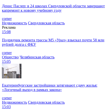
Денис Паслер: в 24 школах Свердловской области завершают
капремонт к новому учебному году
corner
Недвижимость
Свердловская область
Реклама
15:08
Подрядчик ремонта трассы М5 «Урал» взыскал почти 58 млн
рублей долга с ФКУ
corner
Общество
Челябинская область
15:05
Екатеринбургские застройщики затягивают сдачу жилья:
«Логичный выход в рамках закона»
corner
Недвижимость
Свердловская область
15:03