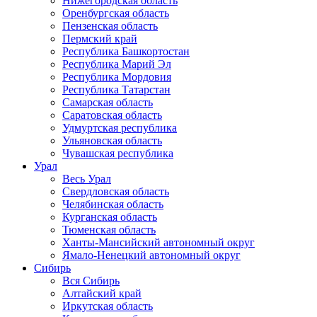
Нижегородская область
Оренбургская область
Пензенская область
Пермский край
Республика Башкортостан
Республика Марий Эл
Республика Мордовия
Республика Татарстан
Самарская область
Саратовская область
Удмуртская республика
Ульяновская область
Чувашская республика
Урал
Весь Урал
Свердловская область
Челябинская область
Курганская область
Тюменская область
Ханты-Мансийский автономный округ
Ямало-Ненецкий автономный округ
Сибирь
Вся Сибирь
Алтайский край
Иркутская область