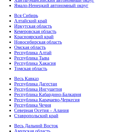
Ханты-Мансийский автономный округ
Ямало-Ненецкий автономный округ
Вся Сибирь
Алтайский край
Иркутская область
Кемеровская область
Красноярский край
Новосибирская область
Омская область
Республика Алтай
Республика Тыва
Республика Хакасия
Томская область
Весь Кавказ
Республика Дагестан
Республика Ингушетия
Республика Кабардино-Балкария
Республика Карачаево-Черкесия
Республика Чечня
Северная Осетия – Алания
Ставропольский край
Весь Дальний Восток
Амурская область