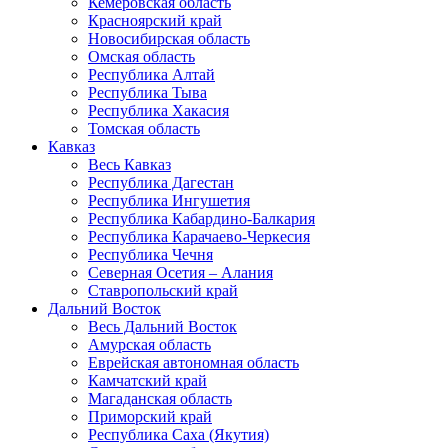
Кемеровская область
Красноярский край
Новосибирская область
Омская область
Республика Алтай
Республика Тыва
Республика Хакасия
Томская область
Кавказ
Весь Кавказ
Республика Дагестан
Республика Ингушетия
Республика Кабардино-Балкария
Республика Карачаево-Черкесия
Республика Чечня
Северная Осетия – Алания
Ставропольский край
Дальний Восток
Весь Дальний Восток
Амурская область
Еврейская автономная область
Камчатский край
Магаданская область
Приморский край
Республика Саха (Якутия)