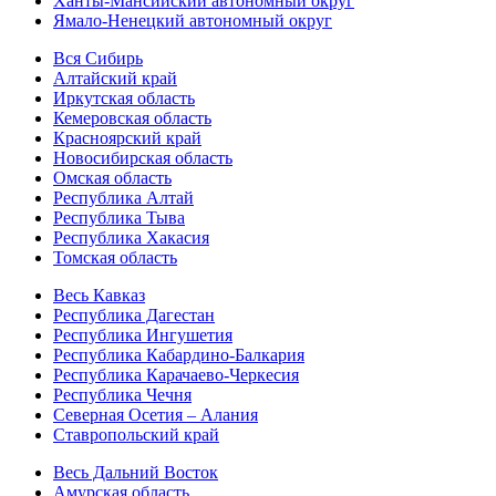
Ханты-Мансийский автономный округ
Ямало-Ненецкий автономный округ
Вся Сибирь
Алтайский край
Иркутская область
Кемеровская область
Красноярский край
Новосибирская область
Омская область
Республика Алтай
Республика Тыва
Республика Хакасия
Томская область
Весь Кавказ
Республика Дагестан
Республика Ингушетия
Республика Кабардино-Балкария
Республика Карачаево-Черкесия
Республика Чечня
Северная Осетия – Алания
Ставропольский край
Весь Дальний Восток
Амурская область