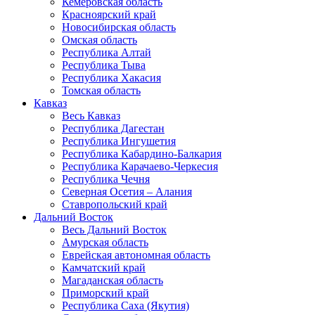
Кемеровская область
Красноярский край
Новосибирская область
Омская область
Республика Алтай
Республика Тыва
Республика Хакасия
Томская область
Кавказ
Весь Кавказ
Республика Дагестан
Республика Ингушетия
Республика Кабардино-Балкария
Республика Карачаево-Черкесия
Республика Чечня
Северная Осетия – Алания
Ставропольский край
Дальний Восток
Весь Дальний Восток
Амурская область
Еврейская автономная область
Камчатский край
Магаданская область
Приморский край
Республика Саха (Якутия)