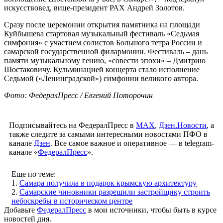
искусствовед, вице-президент РАХ Андрей Золотов.
Сразу после церемонии открытия памятника на площади
Куйбышева стартовал музыкальный фестиваль «Седьмая
симфония» с участием солистов Большого тетра России и
самарской государственной филармонии. Фестиваль – дань
памяти музыкальному гению, «совести эпохи» – Дмитрию
Шостаковичу. Кульминацией концерта стало исполнение
Седьмой («Ленинградской») симфонии великого автора.
Фото: ФедералПресс / Евгений Поторочин
Подписывайтесь на ФедералПресс в
МАХ
,
Дзен.Новости
, а
также следите за самыми интересными новостями ПФО в
канале
Дзен
. Все самое важное и оперативное — в telegram-
канале «
ФедералПресс
».
Еще по теме:
1.
Самара получила в подарок крымскую архитектуру
2.
Самарские чиновники разрешили застройщику строить
небоскребы в историческом центре
Добавьте
ФедералПресс
в мои источники, чтобы быть в курсе
новостей дня.