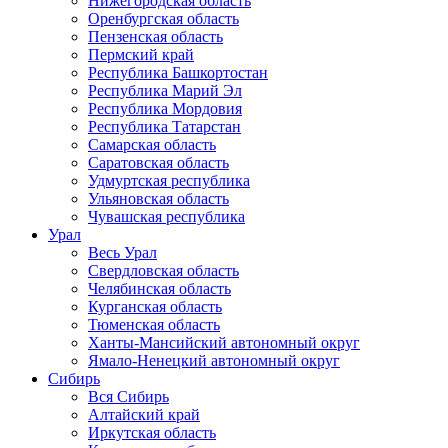
Нижегородская область
Оренбургская область
Пензенская область
Пермский край
Республика Башкортостан
Республика Марий Эл
Республика Мордовия
Республика Татарстан
Самарская область
Саратовская область
Удмуртская республика
Ульяновская область
Чувашская республика
Урал
Весь Урал
Свердловская область
Челябинская область
Курганская область
Тюменская область
Ханты-Мансийский автономный округ
Ямало-Ненецкий автономный округ
Сибирь
Вся Сибирь
Алтайский край
Иркутская область