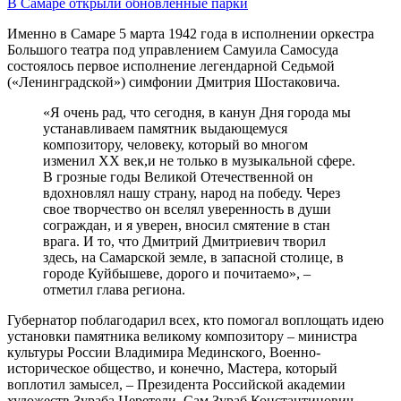
В Самаре открыли обновленные парки
Именно в Самаре 5 марта 1942 года в исполнении оркестра
Большого театра под управлением Самуила Самосуда
состоялось первое исполнение легендарной Седьмой
(«Ленинградской») симфонии Дмитрия Шостаковича.
«Я очень рад, что сегодня, в канун Дня города мы
устанавливаем памятник выдающемуся
композитору, человеку, который во многом
изменил XX век,и не только в музыкальной сфере.
В грозные годы Великой Отечественной он
вдохновлял нашу страну, народ на победу. Через
свое творчество он вселял уверенность в души
сограждан, и я уверен, вносил смятение в стан
врага. И то, что Дмитрий Дмитриевич творил
здесь, на Самарской земле, в запасной столице, в
городе Куйбышеве, дорого и почитаемо», –
отметил глава региона.
Губернатор поблагодарил всех, кто помогал воплощать идею
установки памятника великому композитору – министра
культуры России Владимира Мединского, Военно-
историческое общество, и конечно, Мастера, который
воплотил замысел, – Президента Российской академии
художеств Зураба Церетели. Сам Зураб Константинович