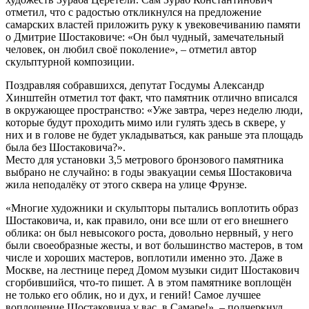
отметил, что с радостью откликнулся на предложение
самарских властей приложить руку к увековечиванию памяти
о Дмитрие Шостаковиче: «Он был чудный, замечательный
человек, он любил своё поколение», – отметил автор
скульптурной композиции.
Поздравляя собравшихся, депутат Госдумы Александр
Хинштейн отметил тот факт, что памятник отлично вписался
в окружающее пространство: «Уже завтра, через неделю люди,
которые будут проходить мимо или гулять здесь в сквере, у
них и в голове не будет укладываться, как раньше эта площадь
была без Шостаковича?».
Место для установки 3,5 метрового бронзового памятника
выбрано не случайно: в годы эвакуации семья Шостаковича
жила неподалёку от этого сквера на улице Фрунзе.
«Многие художники и скульпторы пытались воплотить образ
Шостаковича, и, как правило, они все шли от его внешнего
облика: он был невысокого роста, довольно нервный, у него
были своеобразные жесты, и вот большинство мастеров, в том
числе и хороших мастеров, воплотили именно это. Даже в
Москве, на лестнице перед Домом музыки сидит Шостакович
сгорбившийся, что-то пишет. А в этом памятнике воплощён
не только его облик, но и дух, и гений! Самое лучшее
воплощение Шостаковича у вас, в Самаре!», – подчеркнул