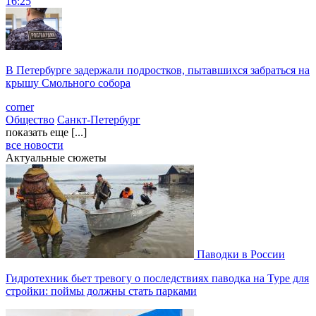
16:25
В Петербурге задержали подростков, пытавшихся забраться на
крышу Смольного собора
corner
Общество
Санкт-Петербург
показать еще [...]
все новости
Актуальные сюжеты
Паводки в России
Гидротехник бьет тревогу о последствиях паводка на Туре для
стройки: поймы должны стать парками