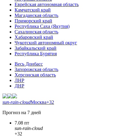
Еврейская автономная область
Камчатский край
Магаданская область
Приморский край
Республика Саха (Якутия)
Сахалинская область
Хабаровский край
Чукотский автономный округ
Забайкальский край
Республика Бурятия
Весь Донбасс
Запорожская область
Херсонская область
ЛНР
ДНР
sun-rain-cloud
Москва
+32
Прогноз на 7 дней
7.08 пт
sun-rain-cloud
+32