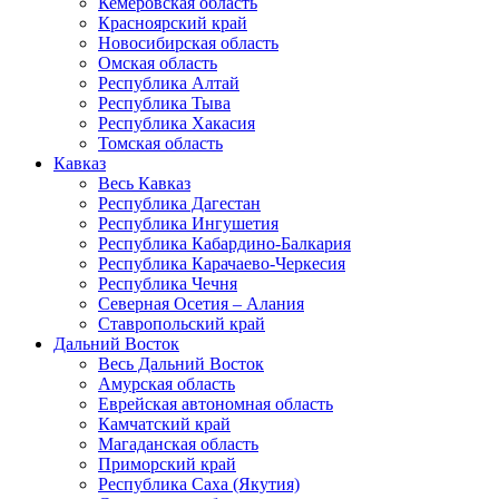
Кемеровская область
Красноярский край
Новосибирская область
Омская область
Республика Алтай
Республика Тыва
Республика Хакасия
Томская область
Кавказ
Весь Кавказ
Республика Дагестан
Республика Ингушетия
Республика Кабардино-Балкария
Республика Карачаево-Черкесия
Республика Чечня
Северная Осетия – Алания
Ставропольский край
Дальний Восток
Весь Дальний Восток
Амурская область
Еврейская автономная область
Камчатский край
Магаданская область
Приморский край
Республика Саха (Якутия)