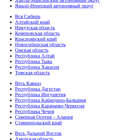
Ханты-Мансийский автономный округ
Ямало-Ненецкий автономный округ
Вся Сибирь
Алтайский край
Иркутская область
Кемеровская область
Красноярский край
Новосибирская область
Омская область
Республика Алтай
Республика Тыва
Республика Хакасия
Томская область
Весь Кавказ
Республика Дагестан
Республика Ингушетия
Республика Кабардино-Балкария
Республика Карачаево-Черкесия
Республика Чечня
Северная Осетия – Алания
Ставропольский край
Весь Дальний Восток
Амурская область