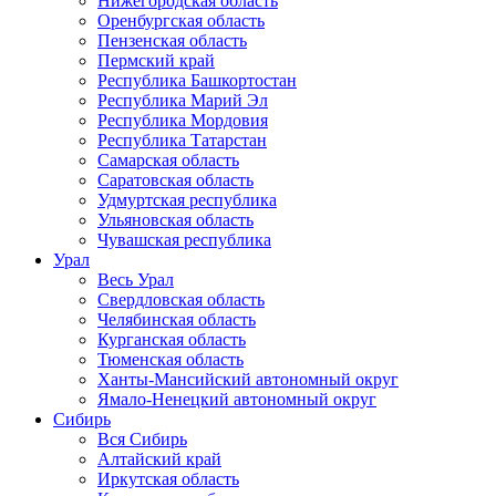
Нижегородская область
Оренбургская область
Пензенская область
Пермский край
Республика Башкортостан
Республика Марий Эл
Республика Мордовия
Республика Татарстан
Самарская область
Саратовская область
Удмуртская республика
Ульяновская область
Чувашская республика
Урал
Весь Урал
Свердловская область
Челябинская область
Курганская область
Тюменская область
Ханты-Мансийский автономный округ
Ямало-Ненецкий автономный округ
Сибирь
Вся Сибирь
Алтайский край
Иркутская область