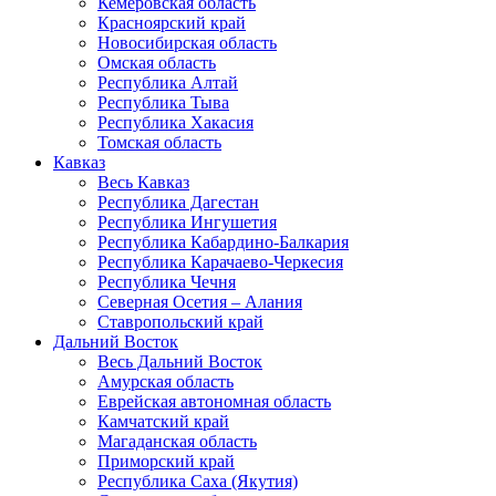
Кемеровская область
Красноярский край
Новосибирская область
Омская область
Республика Алтай
Республика Тыва
Республика Хакасия
Томская область
Кавказ
Весь Кавказ
Республика Дагестан
Республика Ингушетия
Республика Кабардино-Балкария
Республика Карачаево-Черкесия
Республика Чечня
Северная Осетия – Алания
Ставропольский край
Дальний Восток
Весь Дальний Восток
Амурская область
Еврейская автономная область
Камчатский край
Магаданская область
Приморский край
Республика Саха (Якутия)