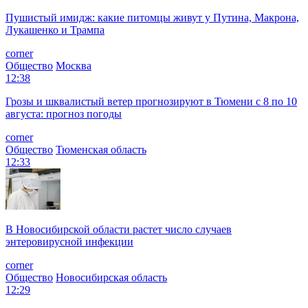
Пушистый имидж: какие питомцы живут у Путина, Макрона,
Лукашенко и Трампа
corner
Общество
Москва
12:38
Грозы и шквалистый ветер прогнозируют в Тюмени с 8 по 10
августа: прогноз погоды
corner
Общество
Тюменская область
12:33
В Новосибирской области растет число случаев
энтеровирусной инфекции
corner
Общество
Новосибирская область
12:29