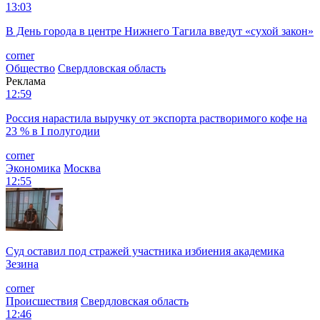
13:03
В День города в центре Нижнего Тагила введут «сухой закон»
corner
Общество
Свердловская область
Реклама
12:59
Россия нарастила выручку от экспорта растворимого кофе на
23 % в I полугодии
corner
Экономика
Москва
12:55
Суд оставил под стражей участника избиения академика
Зезина
corner
Происшествия
Свердловская область
12:46