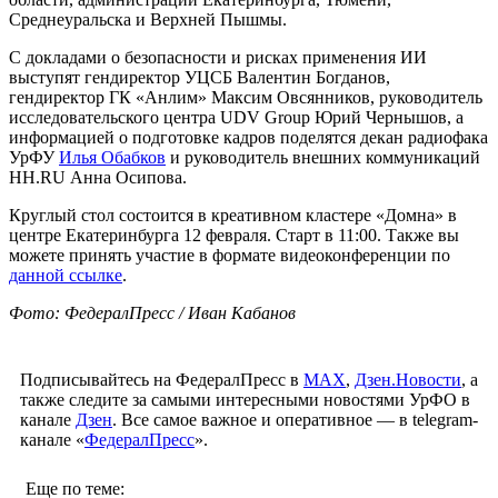
Среднеуральска и Верхней Пышмы.
С докладами о безопасности и рисках применения ИИ
выступят гендиректор УЦСБ Валентин Богданов,
гендиректор ГК «Анлим» Максим Овсянников, руководитель
исследовательского центра UDV Group Юрий Чернышов, а
информацией о подготовке кадров поделятся декан радиофака
УрФУ
Илья Обабков
и руководитель внешних коммуникаций
HH.RU Анна Осипова.
Круглый стол состоится в креативном кластере «Домна» в
центре Екатеринбурга 12 февраля. Старт в 11:00. Также вы
можете принять участие в формате видеоконференции по
данной ссылке
.
Фото: ФедералПресс / Иван Кабанов
Подписывайтесь на ФедералПресс в
МАХ
,
Дзен.Новости
, а
также следите за самыми интересными новостями УрФО в
канале
Дзен
. Все самое важное и оперативное — в telegram-
канале «
ФедералПресс
».
Еще по теме: