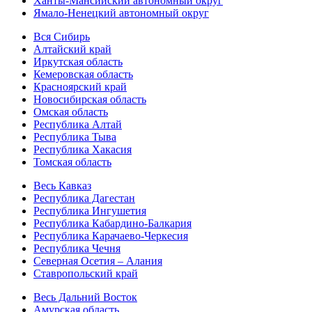
Ханты-Мансийский автономный округ
Ямало-Ненецкий автономный округ
Вся Сибирь
Алтайский край
Иркутская область
Кемеровская область
Красноярский край
Новосибирская область
Омская область
Республика Алтай
Республика Тыва
Республика Хакасия
Томская область
Весь Кавказ
Республика Дагестан
Республика Ингушетия
Республика Кабардино-Балкария
Республика Карачаево-Черкесия
Республика Чечня
Северная Осетия – Алания
Ставропольский край
Весь Дальний Восток
Амурская область