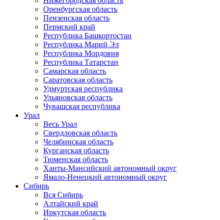
Нижегородская область
Оренбургская область
Пензенская область
Пермский край
Республика Башкортостан
Республика Марий Эл
Республика Мордовия
Республика Татарстан
Самарская область
Саратовская область
Удмуртская республика
Ульяновская область
Чувашская республика
Урал
Весь Урал
Свердловская область
Челябинская область
Курганская область
Тюменская область
Ханты-Мансийский автономный округ
Ямало-Ненецкий автономный округ
Сибирь
Вся Сибирь
Алтайский край
Иркутская область