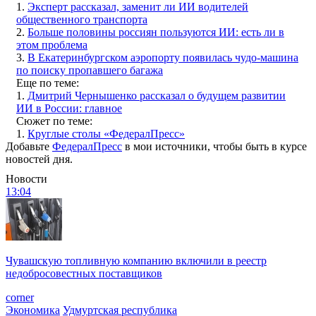
1.
Эксперт рассказал, заменит ли ИИ водителей
общественного транспорта
2.
Больше половины россиян пользуются ИИ: есть ли в
этом проблема
3.
В Екатеринбургском аэропорту появилась чудо-машина
по поиску пропавшего багажа
Еще по теме:
1.
Дмитрий Чернышенко рассказал о будущем развитии
ИИ в России: главное
Сюжет по теме:
1.
Круглые столы «ФедералПресс»
Добавьте
ФедералПресс
в мои источники, чтобы быть в курсе
новостей дня.
Новости
13:04
Чувашскую топливную компанию включили в реестр
недобросовестных поставщиков
corner
Экономика
Удмуртская республика