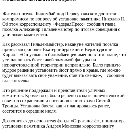
Жители поселка Билимбай под Первоуральском достигли
компромисса по вопросу об установке памятника Николаю II.
Об этом корреспонденту «ФедералПресс» сообщил глава
поселка Александр Гильденмайстер по итогам совещания с
уличными комитетами.
Как рассказал Гильденмайстер, накануне жителей поселка
принял митрополит Екатеринбургский и Верхотурский
Кирилл. «Он услышал билимбаевцев именно в том плане, что
устанавливать бюст такой значимой фигуры на
неподготовленной территории неправильно. Было принято
мудрое решение установить бюст прямо в храме, где можно
будет выказывать свое уважение, ставить свечки», – сообщил
глава поселка.
Это решение поддержали и представители уличных
комитетов. Кроме того, было решено создать попечительский
совет по сохранению и восстановлению храма Святой
Троицы. Установка бюста, как и планировалось ранее,
состоится в середине июля.
Дозвониться до основателя фонда «Строганофф», инициатора
установки памятника Андрея Моисеева корреспонденту