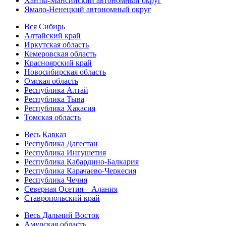
Ханты-Мансийский автономный округ
Ямало-Ненецкий автономный округ
Вся Сибирь
Алтайский край
Иркутская область
Кемеровская область
Красноярский край
Новосибирская область
Омская область
Республика Алтай
Республика Тыва
Республика Хакасия
Томская область
Весь Кавказ
Республика Дагестан
Республика Ингушетия
Республика Кабардино-Балкария
Республика Карачаево-Черкесия
Республика Чечня
Северная Осетия – Алания
Ставропольский край
Весь Дальний Восток
Амурская область