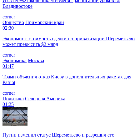
Из-за ВЭФ школьникам изменят расписание уроков во
Владивостоке
corner
Общество
Приморский край
02:30
Экономист: стоимость сделки по приватизации Шереметьево
может превысить $2 млрд
corner
Экономика
Москва
01:47
Трамп объяснил отказ Киеву в дополнительных ракетах для
Patriot
corner
Политика
Северная Америка
01:25
Путин изменил статус Шереметьево и разрешил его