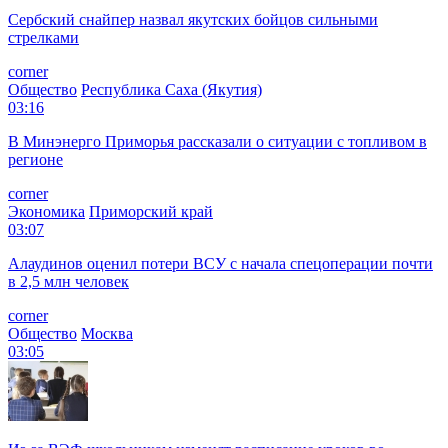
Сербский снайпер назвал якутских бойцов сильными
стрелками
corner
Общество
Республика Саха (Якутия)
03:16
В Минэнерго Приморья рассказали о ситуации с топливом в
регионе
corner
Экономика
Приморский край
03:07
Алаудинов оценил потери ВСУ с начала спецоперации почти
в 2,5 млн человек
corner
Общество
Москва
03:05