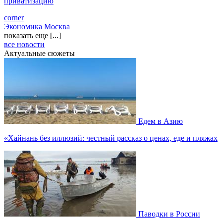
приватизацию
corner
Экономика
Москва
показать еще [...]
все новости
Актуальные сюжеты
Едем в Азию
«Хайнань без иллюзий: честный рассказ о ценах, еде и пляжах
Паводки в России