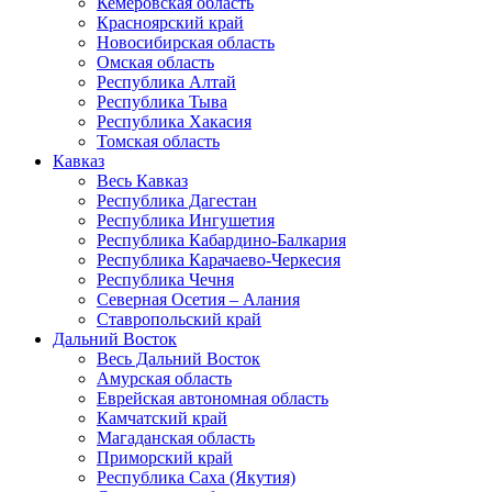
Кемеровская область
Красноярский край
Новосибирская область
Омская область
Республика Алтай
Республика Тыва
Республика Хакасия
Томская область
Кавказ
Весь Кавказ
Республика Дагестан
Республика Ингушетия
Республика Кабардино-Балкария
Республика Карачаево-Черкесия
Республика Чечня
Северная Осетия – Алания
Ставропольский край
Дальний Восток
Весь Дальний Восток
Амурская область
Еврейская автономная область
Камчатский край
Магаданская область
Приморский край
Республика Саха (Якутия)