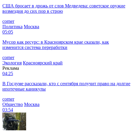
США бросает в дрожь от слов Медведева: советское оружие
возмездия до сих пор в строю
corner
Политика
Москва
05:05
Мусор как ресурс: в Красноярском крае сказали, как
изменится система переработки
corner
Экология
Красноярский край
Реклама
04:25
В Госдуме рассказали, кто с сентября получит право на долгие
ипотечные каникулы
corner
Общество
Москва
03:54