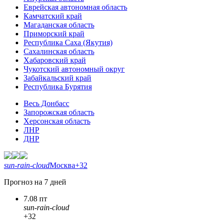
Еврейская автономная область
Камчатский край
Магаданская область
Приморский край
Республика Саха (Якутия)
Сахалинская область
Хабаровский край
Чукотский автономный округ
Забайкальский край
Республика Бурятия
Весь Донбасс
Запорожская область
Херсонская область
ЛНР
ДНР
sun-rain-cloud
Москва
+32
Прогноз на 7 дней
7.08 пт
sun-rain-cloud
+32