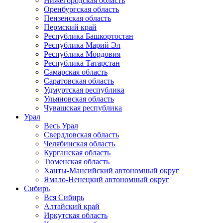
Нижегородская область
Оренбургская область
Пензенская область
Пермский край
Республика Башкортостан
Республика Марий Эл
Республика Мордовия
Республика Татарстан
Самарская область
Саратовская область
Удмуртская республика
Ульяновская область
Чувашская республика
Урал
Весь Урал
Свердловская область
Челябинская область
Курганская область
Тюменская область
Ханты-Мансийский автономный округ
Ямало-Ненецкий автономный округ
Сибирь
Вся Сибирь
Алтайский край
Иркутская область