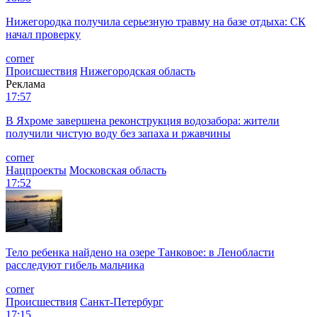
Нижегородка получила серьезную травму на базе отдыха: СК
начал проверку
corner
Происшествия
Нижегородская область
Реклама
17:57
В Яхроме завершена реконструкция водозабора: жители
получили чистую воду без запаха и ржавчины
corner
Нацпроекты
Московская область
17:52
Тело ребенка найдено на озере Танковое: в Ленобласти
расследуют гибель мальчика
corner
Происшествия
Санкт-Петербург
17:15