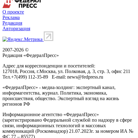
О проекте
Реклама
Редакция
Авторизация
2007-2026 ©
Редакция «
ФедералПресс
»
Адрес для корреспонденции и посетителей:
127018
, Россия, г.
Москва
,
ул. Полковая, д. 3, стр. 3
, офис 211
Тел.
+7(499) 112-35-89
E-mail:
news@fedpress.ru
«ФедералПресс» - медиа-холдинг: экспертный канал,
информагентства, журнал. Политика, экономика,
происшествия, общество. Экспертный взгляд на жизнь
регионов РФ
Информационное агентство «ФедералПресс»
(зарегистрировано Федеральной службой по надзору в сфере
связи, информационных технологий и массовых
коммуникаций (Роскомнадзор) 21.07.2023г. за номером ИА №
ФС 77 – 85577)