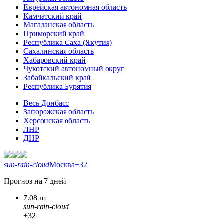
Еврейская автономная область
Камчатский край
Магаданская область
Приморский край
Республика Саха (Якутия)
Сахалинская область
Хабаровский край
Чукотский автономный округ
Забайкальский край
Республика Бурятия
Весь Донбасс
Запорожская область
Херсонская область
ЛНР
ДНР
sun-rain-cloud
Москва
+32
Прогноз на 7 дней
7.08 пт
sun-rain-cloud
+32