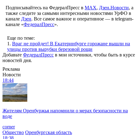
Подписывайтесь на ФедералПресс в
МАХ
,
Дзен.Новости
, а
также следите за самыми интересными новостями УрФО в
канале
Дзен
. Все самое важное и оперативное — в telegram-
канале «
ФедералПресс
».
Еще по теме:
1.
Враг не пройдет! В Екатеринбурге горожане вышли на
улицы против вырубки березовой рощи
Добавьте
ФедералПресс
в мои источники, чтобы быть в курсе
новостей дня.
Реклама
Новости
18:44
Жителям Оренбуржья напомнили о мерах безопасности на
воде
corner
Общество
Оренбургская область
18:38