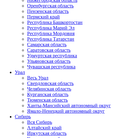
Нижегородская область
Оренбургская область
Пензенская область
Пермский край
Республика Башкортостан
Республика Марий Эл
Республика Мордовия
Республика Татарстан
Самарская область
Саратовская область
Удмуртская республика
Ульяновская область
Чувашская республика
Урал
Весь Урал
Свердловская область
Челябинская область
Курганская область
Тюменская область
Ханты-Мансийский автономный округ
Ямало-Ненецкий автономный округ
Сибирь
Вся Сибирь
Алтайский край
Иркутская область