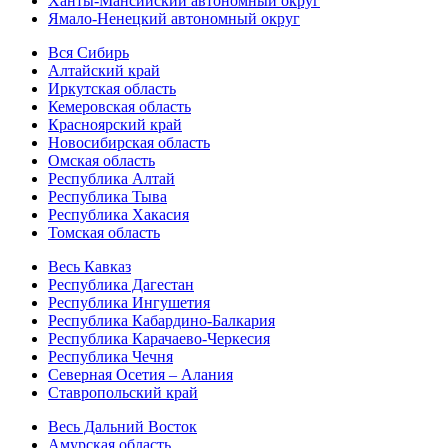
Ханты-Мансийский автономный округ
Ямало-Ненецкий автономный округ
Вся Сибирь
Алтайский край
Иркутская область
Кемеровская область
Красноярский край
Новосибирская область
Омская область
Республика Алтай
Республика Тыва
Республика Хакасия
Томская область
Весь Кавказ
Республика Дагестан
Республика Ингушетия
Республика Кабардино-Балкария
Республика Карачаево-Черкесия
Республика Чечня
Северная Осетия – Алания
Ставропольский край
Весь Дальний Восток
Амурская область