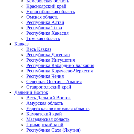
Кемеровская область
Красноярский край
Новосибирская область
Омская область
Республика Алтай
Республика Тыва
Республика Хакасия
Томская область
Кавказ
Весь Кавказ
Республика Дагестан
Республика Ингушетия
Республика Кабардино-Балкария
Республика Карачаево-Черкесия
Республика Чечня
Северная Осетия – Алания
Ставропольский край
Дальний Восток
Весь Дальний Восток
Амурская область
Еврейская автономная область
Камчатский край
Магаданская область
Приморский край
Республика Саха (Якутия)