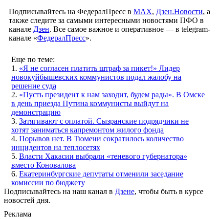
Подписывайтесь на ФедералПресс в
МАХ
,
Дзен.Новости
, а
также следите за самыми интересными новостями ПФО в
канале
Дзен
. Все самое важное и оперативное — в telegram-
канале «
ФедералПресс
».
Еще по теме:
1.
«Я не согласен платить штраф за пикет!» Лидер
новокуйбышевских коммунистов подал жалобу на
решение суда
2.
«Пусть президент к нам заходит, будем рады». В Омске
в день приезда Путина коммунисты выйдут на
демонстрацию
3.
Затягивают с оплатой. Сызранские подрядчики не
хотят заниматься капремонтом жилого фонда
4.
Порывов нет. В Тюмени сократилось количество
инцидентов на теплосетях
5.
Власти Хакасии выбрали «теневого губернатора»
вместо Коновалова
6.
Екатеринбургские депутаты отменили заседание
комиссии по бюджету
Подписывайтесь на наш канал в
Дзене
, чтобы быть в курсе
новостей дня.
Реклама