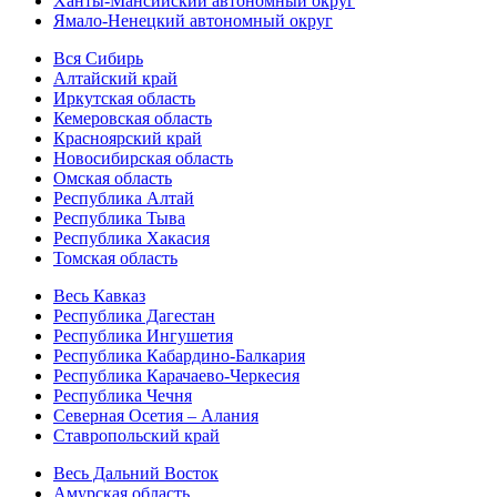
Ханты-Мансийский автономный округ
Ямало-Ненецкий автономный округ
Вся Сибирь
Алтайский край
Иркутская область
Кемеровская область
Красноярский край
Новосибирская область
Омская область
Республика Алтай
Республика Тыва
Республика Хакасия
Томская область
Весь Кавказ
Республика Дагестан
Республика Ингушетия
Республика Кабардино-Балкария
Республика Карачаево-Черкесия
Республика Чечня
Северная Осетия – Алания
Ставропольский край
Весь Дальний Восток
Амурская область