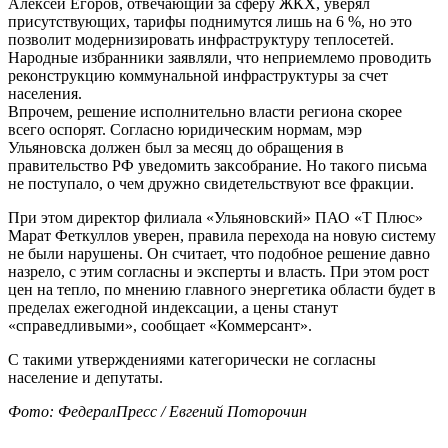
Алексей Егоров, отвечающий за сферу ЖКХ, уверял
присутствующих, тарифы поднимутся лишь на 6 %, но это
позволит модернизировать инфраструктуру теплосетей.
Народные избранники заявляли, что неприемлемо проводить
реконструкцию коммунальной инфраструктуры за счет
населения.
Впрочем, решение исполнительно власти региона скорее
всего оспорят. Согласно юридическим нормам, мэр
Ульяновска должен был за месяц до обращения в
правительство РФ уведомить заксобрание. Но такого письма
не поступало, о чем дружно свидетельствуют все фракции.
При этом директор филиала «Ульяновский» ПАО «Т Плюс»
Марат Феткуллов уверен, правила перехода на новую систему
не были нарушены. Он считает, что подобное решение давно
назрело, с этим согласны и эксперты и власть. При этом рост
цен на тепло, по мнению главного энергетика области будет в
пределах ежегодной индексации, а цены станут
«справедливыми», сообщает «Коммерсант».
С такими утверждениями категорически не согласны
население и депутаты.
Фото: ФедералПресс / Евгений Поторочин