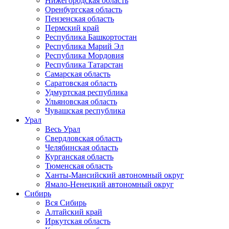
Нижегородская область
Оренбургская область
Пензенская область
Пермский край
Республика Башкортостан
Республика Марий Эл
Республика Мордовия
Республика Татарстан
Самарская область
Саратовская область
Удмуртская республика
Ульяновская область
Чувашская республика
Урал
Весь Урал
Свердловская область
Челябинская область
Курганская область
Тюменская область
Ханты-Мансийский автономный округ
Ямало-Ненецкий автономный округ
Сибирь
Вся Сибирь
Алтайский край
Иркутская область