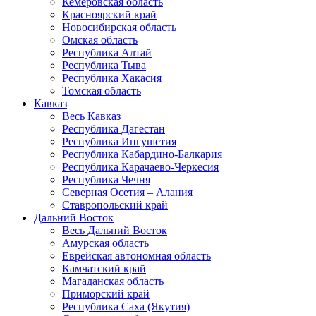
Кемеровская область
Красноярский край
Новосибирская область
Омская область
Республика Алтай
Республика Тыва
Республика Хакасия
Томская область
Кавказ
Весь Кавказ
Республика Дагестан
Республика Ингушетия
Республика Кабардино-Балкария
Республика Карачаево-Черкесия
Республика Чечня
Северная Осетия – Алания
Ставропольский край
Дальний Восток
Весь Дальний Восток
Амурская область
Еврейская автономная область
Камчатский край
Магаданская область
Приморский край
Республика Саха (Якутия)