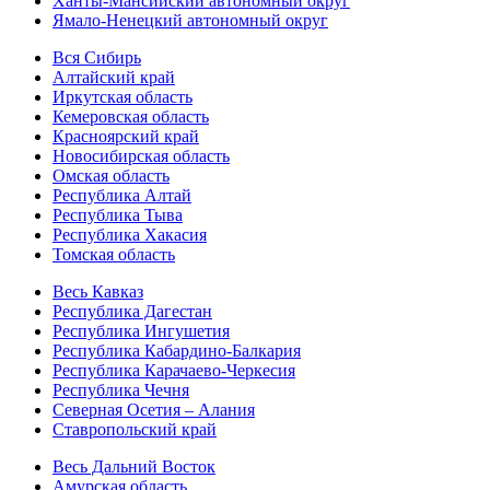
Ханты-Мансийский автономный округ
Ямало-Ненецкий автономный округ
Вся Сибирь
Алтайский край
Иркутская область
Кемеровская область
Красноярский край
Новосибирская область
Омская область
Республика Алтай
Республика Тыва
Республика Хакасия
Томская область
Весь Кавказ
Республика Дагестан
Республика Ингушетия
Республика Кабардино-Балкария
Республика Карачаево-Черкесия
Республика Чечня
Северная Осетия – Алания
Ставропольский край
Весь Дальний Восток
Амурская область