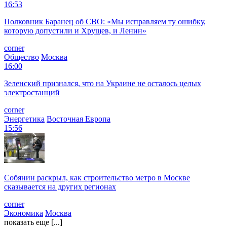
16:53
Полковник Баранец об СВО: «Мы исправляем ту ошибку,
которую допустили и Хрущев, и Ленин»
corner
Общество
Москва
16:00
Зеленский признался, что на Украине не осталось целых
электростанций
corner
Энергетика
Восточная Европа
15:56
Собянин раскрыл, как строительство метро в Москве
сказывается на других регионах
corner
Экономика
Москва
показать еще [...]