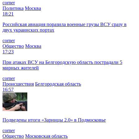
corner
Политика
Москва
18:21
Российская авиация поразила военные грузы ВСУ сразу в
двух украинских портах
corner
Общество
Москва
17:23
При атаках ВСУ на Белгородскую область пострадали 5
мирных жителей
corner
Происшествия
Белгородская область
16:57
Подведены итоги «Зарницы 2.0» в Подмосковье
corner
Общество
Московская область