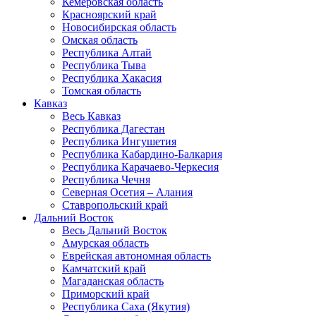
Кемеровская область
Красноярский край
Новосибирская область
Омская область
Республика Алтай
Республика Тыва
Республика Хакасия
Томская область
Кавказ
Весь Кавказ
Республика Дагестан
Республика Ингушетия
Республика Кабардино-Балкария
Республика Карачаево-Черкесия
Республика Чечня
Северная Осетия – Алания
Ставропольский край
Дальний Восток
Весь Дальний Восток
Амурская область
Еврейская автономная область
Камчатский край
Магаданская область
Приморский край
Республика Саха (Якутия)