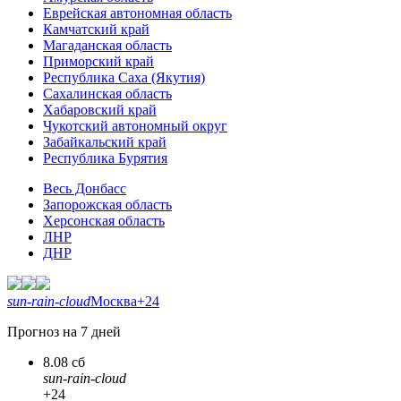
Еврейская автономная область
Камчатский край
Магаданская область
Приморский край
Республика Саха (Якутия)
Сахалинская область
Хабаровский край
Чукотский автономный округ
Забайкальский край
Республика Бурятия
Весь Донбасс
Запорожская область
Херсонская область
ЛНР
ДНР
sun-rain-cloud
Москва
+24
Прогноз на 7 дней
8.08 сб
sun-rain-cloud
+24