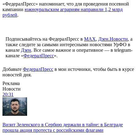
«ФедералПресс» напоминает, что для проведения посевной
кампании
южноуральским аграриям направили 1,2 млрд
рублей
.
Подписывайтесь на ФедералПресс в
МАХ
,
Дзен.Новости
, а
также следите за самыми интересными новостями УрФО в
канале
Дзен
. Все самое важное и оперативное — в telegram-
канале «
ФедералПресс
».
Добавьте
ФедералПресс
в мои источники, чтобы быть в курсе
новостей дня.
Реклама
Новости
20:31
Визит Зеленского в Сербию держали в тайне: в Белграде
прошла акция протеста с российскими флагами