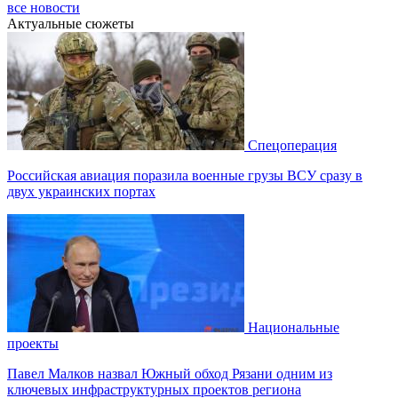
все новости
Актуальные сюжеты
Спецоперация
Российская авиация поразила военные грузы ВСУ сразу в
двух украинских портах
Национальные
проекты
Павел Малков назвал Южный обход Рязани одним из
ключевых инфраструктурных проектов региона