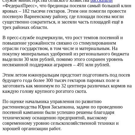
службе министерства сельского хозяйства
рассказали
«ФедералПресс», что брединцы посеяли самый большой клин
яровых – 182 тысячи гектаров. Этим они помогли провести
посевную Варненскому району, где площади посева могли
существенно сократиться, и засеяли часть площадей ещё в
трех районах области.
В пресс-службе подчеркнули, что рост темпов посевной и
повышение урожайности связано со стимулированием
отрасли государством, в том числе и материальным. На
покупку минеральных удобрений из регионального бюджета
выделили 30 млн рублей, помимо этого сохранен уровень
несвязанной поддержки аграриев – 491 млн рублей.
Этим летом южноуральцам предстоит подготовить под посев
будущего года более 300 тысяч гектаров паровых поле и
заготовить как минимум по 32 центнера различных кормов на
каждую голову крупного рогатого скота.
По оценке начальника управления по развитию
растениеводства Юрия Засыпкина, задачи по проведению
посевной кампании были успешно решены благодаря
техническому оснащению предприятий, высокому
современному уровню сельскохозяйственной техники и
хорошей организации работ.