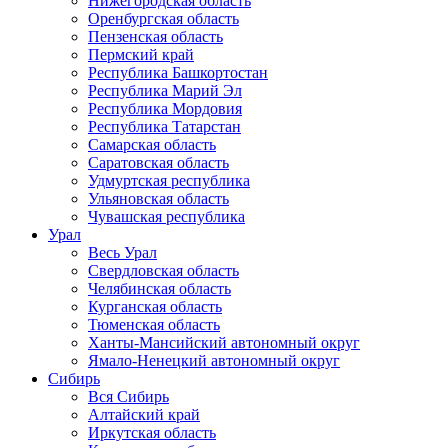
Нижегородская область
Оренбургская область
Пензенская область
Пермский край
Республика Башкортостан
Республика Марий Эл
Республика Мордовия
Республика Татарстан
Самарская область
Саратовская область
Удмуртская республика
Ульяновская область
Чувашская республика
Урал
Весь Урал
Свердловская область
Челябинская область
Курганская область
Тюменская область
Ханты-Мансийский автономный округ
Ямало-Ненецкий автономный округ
Сибирь
Вся Сибирь
Алтайский край
Иркутская область