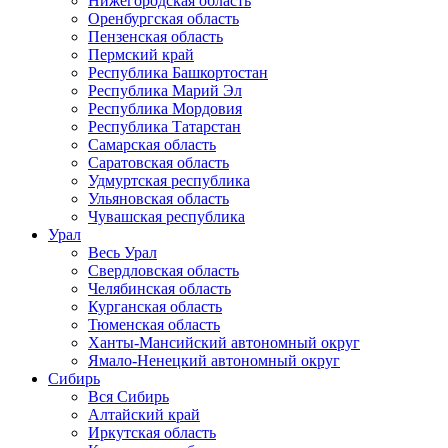
Нижегородская область
Оренбургская область
Пензенская область
Пермский край
Республика Башкортостан
Республика Марий Эл
Республика Мордовия
Республика Татарстан
Самарская область
Саратовская область
Удмуртская республика
Ульяновская область
Чувашская республика
Урал
Весь Урал
Свердловская область
Челябинская область
Курганская область
Тюменская область
Ханты-Мансийский автономный округ
Ямало-Ненецкий автономный округ
Сибирь
Вся Сибирь
Алтайский край
Иркутская область