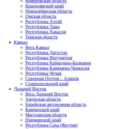
Кемеровская область
Красноярский край
Новосибирская область
Омская область
Республика Алтай
Республика Тыва
Республика Хакасия
Томская область
Кавказ
Весь Кавказ
Республика Дагестан
Республика Ингушетия
Республика Кабардино-Балкария
Республика Карачаево-Черкесия
Республика Чечня
Северная Осетия – Алания
Ставропольский край
Дальний Восток
Весь Дальний Восток
Амурская область
Еврейская автономная область
Камчатский край
Магаданская область
Приморский край
Республика Саха (Якутия)