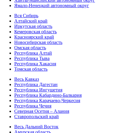
Ханты-Мансийский автономный округ
Ямало-Ненецкий автономный округ
Вся Сибирь
Алтайский край
Иркутская область
Кемеровская область
Красноярский край
Новосибирская область
Омская область
Республика Алтай
Республика Тыва
Республика Хакасия
Томская область
Весь Кавказ
Республика Дагестан
Республика Ингушетия
Республика Кабардино-Балкария
Республика Карачаево-Черкесия
Республика Чечня
Северная Осетия – Алания
Ставропольский край
Весь Дальний Восток
Амурская область