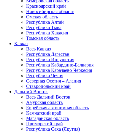
Кемеровская область
Красноярский край
Новосибирская область
Омская область
Республика Алтай
Республика Тыва
Республика Хакасия
Томская область
Кавказ
Весь Кавказ
Республика Дагестан
Республика Ингушетия
Республика Кабардино-Балкария
Республика Карачаево-Черкесия
Республика Чечня
Северная Осетия – Алания
Ставропольский край
Дальний Восток
Весь Дальний Восток
Амурская область
Еврейская автономная область
Камчатский край
Магаданская область
Приморский край
Республика Саха (Якутия)