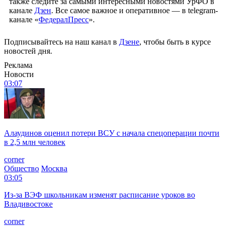
также следите за самыми интересными новостями УрФО в
канале
Дзен
. Все самое важное и оперативное — в telegram-
канале «
ФедералПресс
».
Подписывайтесь на наш канал в
Дзене
, чтобы быть в курсе
новостей дня.
Реклама
Новости
03:07
Алаудинов оценил потери ВСУ с начала спецоперации почти
в 2,5 млн человек
corner
Общество
Москва
03:05
Из-за ВЭФ школьникам изменят расписание уроков во
Владивостоке
corner