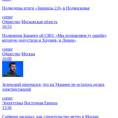
Подведены итоги «Зарницы 2.0» в Подмосковье
corner
Общество
Московская область
16:53
Полковник Баранец об СВО: «Мы исправляем ту ошибку,
которую допустили и Хрущев, и Ленин»
corner
Общество
Москва
16:00
Зеленский признался, что на Украине не осталось целых
электростанций
corner
Энергетика
Восточная Европа
15:56
Собянин раскрыл, как строительство метро в Москве