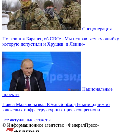
Спецоперация
Полковник Баранец об СВО: «Мы исправляем ту ошибку,
которую допустили и Хрущев, и Ленин»
Национальные
проекты
Павел Малков назвал Южный обход Рязани одним из
ключевых инфраструктурных проектов региона
все актуальные сюжеты
© Информационное агентство «ФедералПресс»