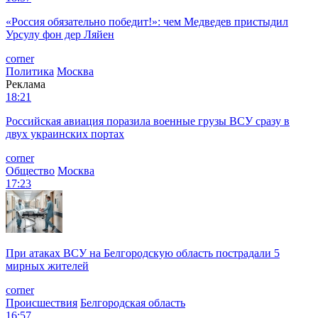
«Россия обязательно победит!»: чем Медведев пристыдил
Урсулу фон дер Ляйен
corner
Политика
Москва
Реклама
18:21
Российская авиация поразила военные грузы ВСУ сразу в
двух украинских портах
corner
Общество
Москва
17:23
При атаках ВСУ на Белгородскую область пострадали 5
мирных жителей
corner
Происшествия
Белгородская область
16:57