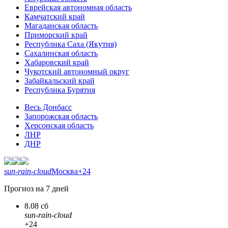
Еврейская автономная область
Камчатский край
Магаданская область
Приморский край
Республика Саха (Якутия)
Сахалинская область
Хабаровский край
Чукотский автономный округ
Забайкальский край
Республика Бурятия
Весь Донбасс
Запорожская область
Херсонская область
ЛНР
ДНР
sun-rain-cloud
Москва
+24
Прогноз на 7 дней
8.08 сб
sun-rain-cloud
+24