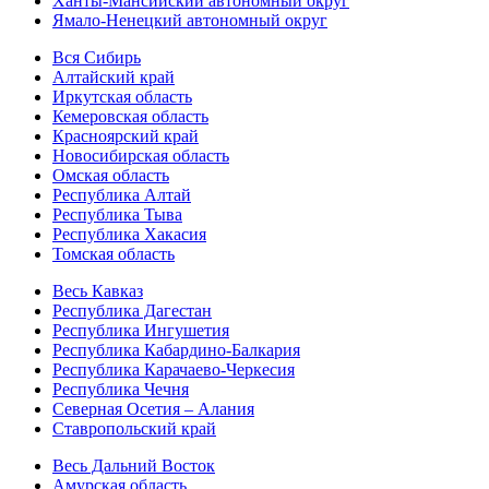
Ханты-Мансийский автономный округ
Ямало-Ненецкий автономный округ
Вся Сибирь
Алтайский край
Иркутская область
Кемеровская область
Красноярский край
Новосибирская область
Омская область
Республика Алтай
Республика Тыва
Республика Хакасия
Томская область
Весь Кавказ
Республика Дагестан
Республика Ингушетия
Республика Кабардино-Балкария
Республика Карачаево-Черкесия
Республика Чечня
Северная Осетия – Алания
Ставропольский край
Весь Дальний Восток
Амурская область