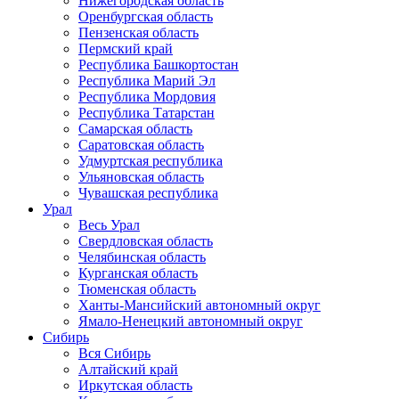
Нижегородская область
Оренбургская область
Пензенская область
Пермский край
Республика Башкортостан
Республика Марий Эл
Республика Мордовия
Республика Татарстан
Самарская область
Саратовская область
Удмуртская республика
Ульяновская область
Чувашская республика
Урал
Весь Урал
Свердловская область
Челябинская область
Курганская область
Тюменская область
Ханты-Мансийский автономный округ
Ямало-Ненецкий автономный округ
Сибирь
Вся Сибирь
Алтайский край
Иркутская область