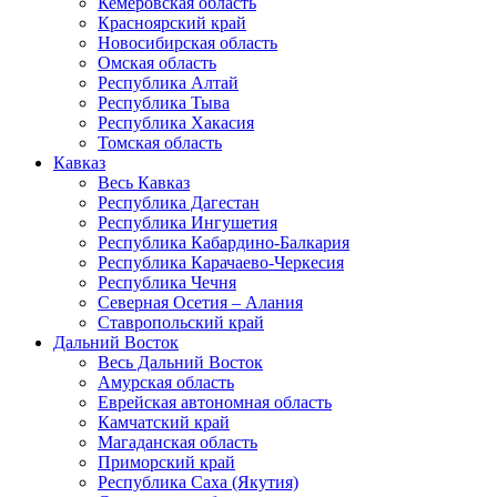
Кемеровская область
Красноярский край
Новосибирская область
Омская область
Республика Алтай
Республика Тыва
Республика Хакасия
Томская область
Кавказ
Весь Кавказ
Республика Дагестан
Республика Ингушетия
Республика Кабардино-Балкария
Республика Карачаево-Черкесия
Республика Чечня
Северная Осетия – Алания
Ставропольский край
Дальний Восток
Весь Дальний Восток
Амурская область
Еврейская автономная область
Камчатский край
Магаданская область
Приморский край
Республика Саха (Якутия)