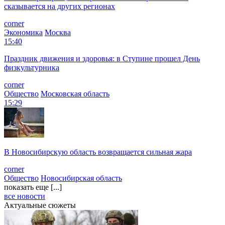
сказывается на других регионах
corner
Экономика
Москва
15:40
Праздник движения и здоровья: в Ступине прошел День
физкультурника
corner
Общество
Московская область
15:29
В Новосибирскую область возвращается сильная жара
corner
Общество
Новосибирская область
показать еще [...]
все новости
Актуальные сюжеты