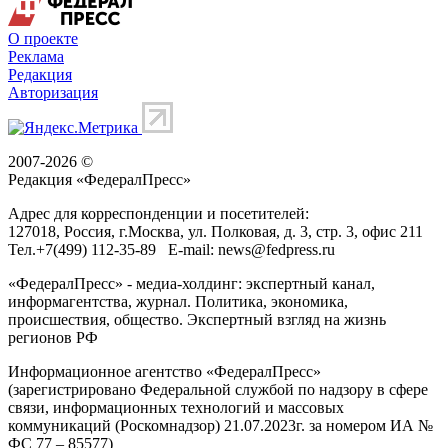
О проекте
Реклама
Редакция
Авторизация
2007-2026 ©
Редакция «
ФедералПресс
»
Адрес для корреспонденции и посетителей:
127018
, Россия, г.
Москва
,
ул. Полковая, д. 3, стр. 3
, офис 211
Тел.
+7(499) 112-35-89
E-mail:
news@fedpress.ru
«ФедералПресс» - медиа-холдинг: экспертный канал,
информагентства, журнал. Политика, экономика,
происшествия, общество. Экспертный взгляд на жизнь
регионов РФ
Информационное агентство «ФедералПресс»
(зарегистрировано Федеральной службой по надзору в сфере
связи, информационных технологий и массовых
коммуникаций (Роскомнадзор) 21.07.2023г. за номером ИА №
ФС 77 – 85577)