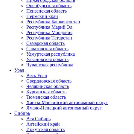
Нижегородская область
Оренбургская область
Пензенская область
Пермский край
Республика Башкортостан
Республика Марий Эл
Республика Мордовия
Республика Татарстан
Самарская область
Саратовская область
Удмуртская республика
Ульяновская область
Чувашская республика
Урал
Весь Урал
Свердловская область
Челябинская область
Курганская область
Тюменская область
Ханты-Мансийский автономный округ
Ямало-Ненецкий автономный округ
Сибирь
Вся Сибирь
Алтайский край
Иркутская область