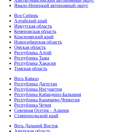
Ханты-Мансийский автономный округ
Ямало-Ненецкий автономный округ
Вся Сибирь
Алтайский край
Иркутская область
Кемеровская область
Красноярский край
Новосибирская область
Омская область
Республика Алтай
Республика Тыва
Республика Хакасия
Томская область
Весь Кавказ
Республика Дагестан
Республика Ингушетия
Республика Кабардино-Балкария
Республика Карачаево-Черкесия
Республика Чечня
Северная Осетия – Алания
Ставропольский край
Весь Дальний Восток
Амурская область