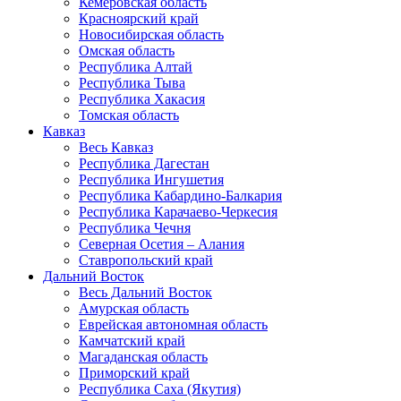
Кемеровская область
Красноярский край
Новосибирская область
Омская область
Республика Алтай
Республика Тыва
Республика Хакасия
Томская область
Кавказ
Весь Кавказ
Республика Дагестан
Республика Ингушетия
Республика Кабардино-Балкария
Республика Карачаево-Черкесия
Республика Чечня
Северная Осетия – Алания
Ставропольский край
Дальний Восток
Весь Дальний Восток
Амурская область
Еврейская автономная область
Камчатский край
Магаданская область
Приморский край
Республика Саха (Якутия)