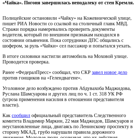
«Чайка». Погоня завершилась неподалеку от стен Кремля.
Полицейские остановили «Чайку» на Кожевнической улице,
пишет РИА Новости со ссылкой на столичный главк МВД.
Стражи порядка намеревались проверить документы
водителя, который по внешним признакам находился в
состоянии опьянения. Пока сотрудники ДПС общались с
шофером, за руль «Чайки» сел пассажир и попытался уехать.
В итоге силовики настигли автомобиль на Моховой улице.
Проводится проверка.
Ранее «ФедералПресс» сообщал, что СКР
завел новое дело
против гонщиков на «Гелендвагене».
Уголовное дело возбуждено против Абдувахоба Маджидова,
Руслана Шамсуарова и других лиц по ч. 1 ст. 318 УК РФ
(угроза применения насилия в отношении представителя
власти).
Как
сообщил
официальный представитель Следственного
комитета Владимир Маркин, 22 мая Маджидов, Шамсуаров и
неустановленные лица, двигаясь по Ленинскому проспекту в
сторону МКАД, грубо нарушали правила дорожного
движения. Молодые люди, осознавая, что их действия