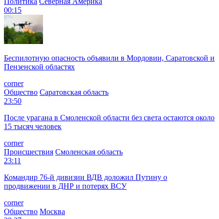
Политика
Северная Америка
00:15
Беспилотную опасность объявили в Мордовии, Саратовской и
Пензенской областях
corner
Общество
Саратовская область
23:50
После урагана в Смоленской области без света остаются около
15 тысяч человек
corner
Происшествия
Смоленская область
23:11
Командир 76-й дивизии ВДВ доложил Путину о
продвижении в ДНР и потерях ВСУ
corner
Общество
Москва