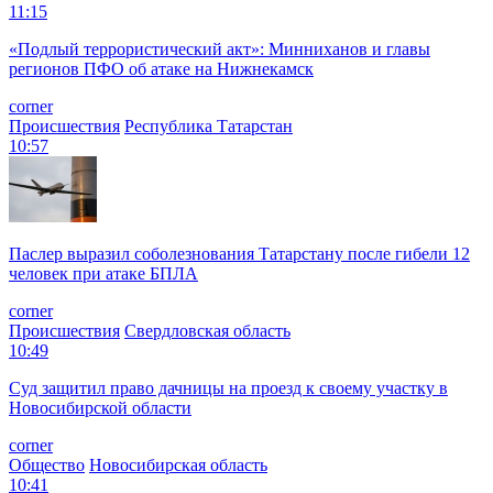
11:15
«Подлый террористический акт»: Минниханов и главы
регионов ПФО об атаке на Нижнекамск
corner
Происшествия
Республика Татарстан
10:57
Паслер выразил соболезнования Татарстану после гибели 12
человек при атаке БПЛА
corner
Происшествия
Свердловская область
10:49
Суд защитил право дачницы на проезд к своему участку в
Новосибирской области
corner
Общество
Новосибирская область
10:41