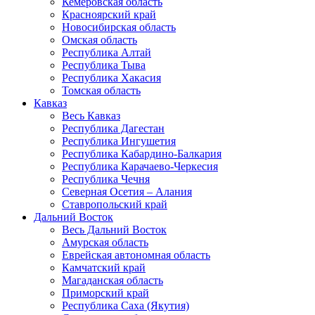
Кемеровская область
Красноярский край
Новосибирская область
Омская область
Республика Алтай
Республика Тыва
Республика Хакасия
Томская область
Кавказ
Весь Кавказ
Республика Дагестан
Республика Ингушетия
Республика Кабардино-Балкария
Республика Карачаево-Черкесия
Республика Чечня
Северная Осетия – Алания
Ставропольский край
Дальний Восток
Весь Дальний Восток
Амурская область
Еврейская автономная область
Камчатский край
Магаданская область
Приморский край
Республика Саха (Якутия)