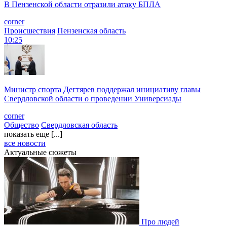
В Пензенской области отразили атаку БПЛА
corner
Происшествия
Пензенская область
10:25
Министр спорта Дегтярев поддержал инициативу главы
Свердловской области о проведении Универсиады
corner
Общество
Свердловская область
показать еще [...]
все новости
Актуальные сюжеты
Про людей