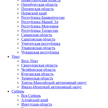
Нижегородская область
Оренбургская область
Пензенская область
Пермский край
Республика Башкортостан
Республика Марий Эл
Республика Мордовия
Республика Татарстан
Самарская область
Саратовская область
Удмуртская республика
Ульяновская область
Чувашская республика
Урал
Весь Урал
Свердловская область
Челябинская область
Курганская область
Тюменская область
Ханты-Мансийский автономный округ
Ямало-Ненецкий автономный округ
Сибирь
Вся Сибирь
Алтайский край
Иркутская область