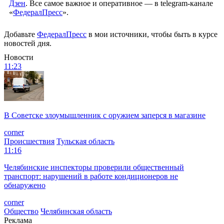
Дзен
. Все самое важное и оперативное — в telegram-канале
«
ФедералПресс
».
Добавьте
ФедералПресс
в мои источники, чтобы быть в курсе
новостей дня.
Новости
11:23
В Советске злоумышленник с оружием заперся в магазине
corner
Происшествия
Тульская область
11:16
Челябинские инспекторы проверили общественный
транспорт: нарушений в работе кондиционеров не
обнаружено
corner
Общество
Челябинская область
Реклама