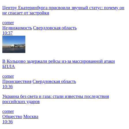
Центру Екатеринбурга присвоили звучный статус: почему он
не спасает от застройки
corner
Недвижимость
Свердловская область
10:37
В Кольцово задержали рейсы из-за массированной атаки
БПЛА
corner
Происшествия
Свердловская область
10:36
Украина без света и газа: стали известны последствия
российских ударов
corner
Общество
Москва
10:36