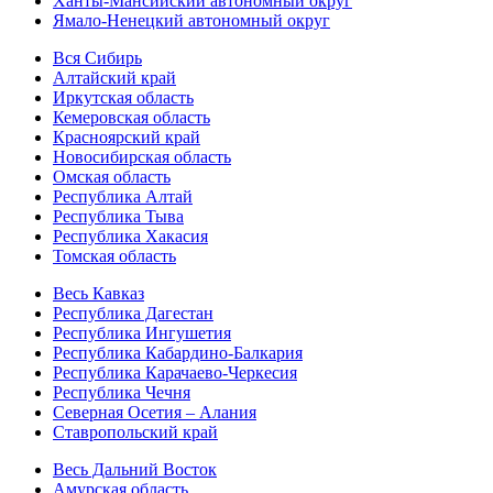
Ханты-Мансийский автономный округ
Ямало-Ненецкий автономный округ
Вся Сибирь
Алтайский край
Иркутская область
Кемеровская область
Красноярский край
Новосибирская область
Омская область
Республика Алтай
Республика Тыва
Республика Хакасия
Томская область
Весь Кавказ
Республика Дагестан
Республика Ингушетия
Республика Кабардино-Балкария
Республика Карачаево-Черкесия
Республика Чечня
Северная Осетия – Алания
Ставропольский край
Весь Дальний Восток
Амурская область