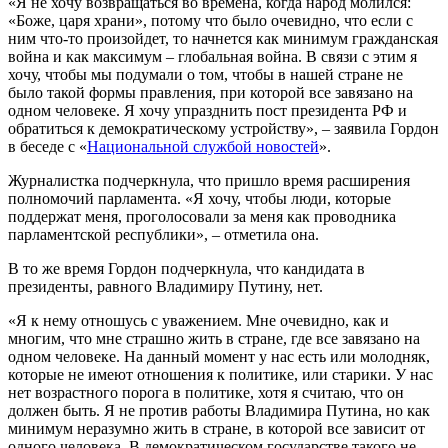
«Я не хочу возвращаться во времена, когда народ молился:
«Боже, царя храни», потому что было очевидно, что если с
ним что-то произойдет, то начнется как минимум гражданская
война и как максимум – глобальная война. В связи с этим я
хочу, чтобы мы подумали о том, чтобы в нашей стране не
было такой формы правления, при которой все завязано на
одном человеке. Я хочу упразднить пост президента РФ и
обратиться к демократическому устройству», – заявила Гордон
в беседе с «
Национальной службой новостей
».
Журналистка подчеркнула, что пришло время расширения
полномочий парламента. «Я хочу, чтобы люди, которые
поддержат меня, проголосовали за меня как проводника
парламентской республики», – отметила она.
В то же время Гордон подчеркнула, что кандидата в
президенты, равного Владимиру Путину, нет.
«Я к нему отношусь с уважением. Мне очевидно, как и
многим, что мне страшно жить в стране, где все завязано на
одном человеке. На данный момент у нас есть или молодняк,
которые не имеют отношения к политике, или старики. У нас
нет возрастного порога в политике, хотя я считаю, что он
должен быть. Я не против работы Владимира Путина, но как
минимум неразумно жить в стране, в которой все зависит от
одного человека. В демократическом государстве такого не