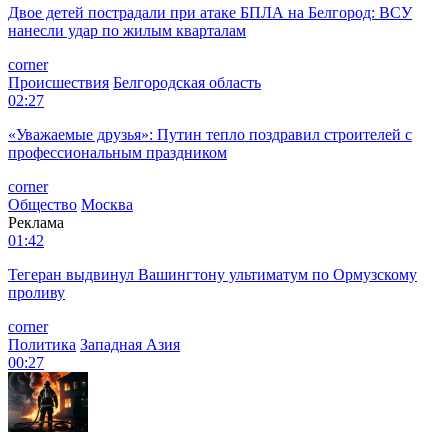
Двое детей пострадали при атаке БПЛА на Белгород: ВСУ
нанесли удар по жилым кварталам
corner
Происшествия
Белгородская область
02:27
«Уважаемые друзья»: Путин тепло поздравил строителей с
профессиональным праздником
corner
Общество
Москва
Реклама
01:42
Тегеран выдвинул Вашингтону ультиматум по Ормузскому
проливу
corner
Политика
Западная Азия
00:27