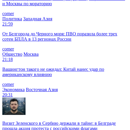
и Москвы по мораторию
corner
Политика
Западная Азия
21:59
От Белгорода до Черного моря: ПВО поразила более трех
сотен БПЛА в 13 регионах России
corner
Общество
Москва
21:18
Вашингтон такого не ожидал: Китай нанес удар по
американскому влиянию
corner
Экономика
Восточная Азия
20:31
Визит Зеленского в Сербию держали в тайне: в Белграде
прошла акция протеста с российскими флагами