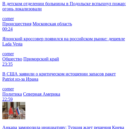
В детском отделении больницы в Подольске вспыхнул пожар:
огонь локализовали
corner
Происшествия
Московская область
00:24
Японский кроссовер появился на российском рынке: дешевле
Lada Vesta
corner
Общество
Приморский край
23:35
В США заявили о критическом истощении запасов ракет
Patriot из-за Ирана
corner
Политика
Северная Америка
22:59
Анкара заморозила инициативу: Турция ждет решения Киева