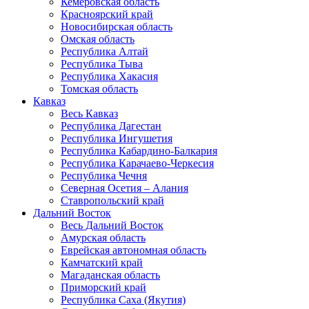
Кемеровская область
Красноярский край
Новосибирская область
Омская область
Республика Алтай
Республика Тыва
Республика Хакасия
Томская область
Кавказ
Весь Кавказ
Республика Дагестан
Республика Ингушетия
Республика Кабардино-Балкария
Республика Карачаево-Черкесия
Республика Чечня
Северная Осетия – Алания
Ставропольский край
Дальний Восток
Весь Дальний Восток
Амурская область
Еврейская автономная область
Камчатский край
Магаданская область
Приморский край
Республика Саха (Якутия)