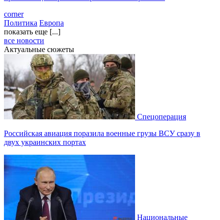
corner
Политика
Европа
показать еще [...]
все новости
Актуальные сюжеты
Спецоперация
Российская авиация поразила военные грузы ВСУ сразу в
двух украинских портах
Национальные