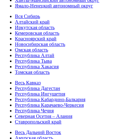
Ханты-Мансийский автономный округ
Ямало-Ненецкий автономный округ
Вся Сибирь
Алтайский край
Иркутская область
Кемеровская область
Красноярский край
Новосибирская область
Омская область
Республика Алтай
Республика Тыва
Республика Хакасия
Томская область
Весь Кавказ
Республика Дагестан
Республика Ингушетия
Республика Кабардино-Балкария
Республика Карачаево-Черкесия
Республика Чечня
Северная Осетия – Алания
Ставропольский край
Весь Дальний Восток
Амурская область