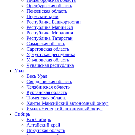
Нижегородская область
Оренбургская область
Пензенская область
Пермский край
Республика Башкортостан
Республика Марий Эл
Республика Мордовия
Республика Татарстан
Самарская область
Саратовская область
Удмуртская республика
Ульяновская область
Чувашская республика
Урал
Весь Урал
Свердловская область
Челябинская область
Курганская область
Тюменская область
Ханты-Мансийский автономный округ
Ямало-Ненецкий автономный округ
Сибирь
Вся Сибирь
Алтайский край
Иркутская область