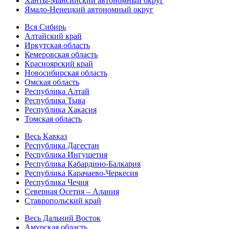
Ханты-Мансийский автономный округ
Ямало-Ненецкий автономный округ
Вся Сибирь
Алтайский край
Иркутская область
Кемеровская область
Красноярский край
Новосибирская область
Омская область
Республика Алтай
Республика Тыва
Республика Хакасия
Томская область
Весь Кавказ
Республика Дагестан
Республика Ингушетия
Республика Кабардино-Балкария
Республика Карачаево-Черкесия
Республика Чечня
Северная Осетия – Алания
Ставропольский край
Весь Дальний Восток
Амурская область