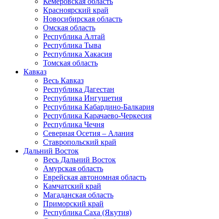
Кемеровская область
Красноярский край
Новосибирская область
Омская область
Республика Алтай
Республика Тыва
Республика Хакасия
Томская область
Кавказ
Весь Кавказ
Республика Дагестан
Республика Ингушетия
Республика Кабардино-Балкария
Республика Карачаево-Черкесия
Республика Чечня
Северная Осетия – Алания
Ставропольский край
Дальний Восток
Весь Дальний Восток
Амурская область
Еврейская автономная область
Камчатский край
Магаданская область
Приморский край
Республика Саха (Якутия)