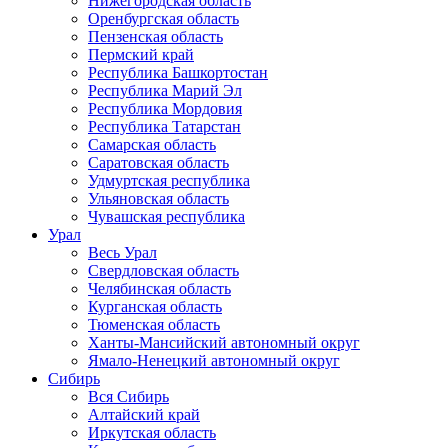
Нижегородская область
Оренбургская область
Пензенская область
Пермский край
Республика Башкортостан
Республика Марий Эл
Республика Мордовия
Республика Татарстан
Самарская область
Саратовская область
Удмуртская республика
Ульяновская область
Чувашская республика
Урал
Весь Урал
Свердловская область
Челябинская область
Курганская область
Тюменская область
Ханты-Мансийский автономный округ
Ямало-Ненецкий автономный округ
Сибирь
Вся Сибирь
Алтайский край
Иркутская область