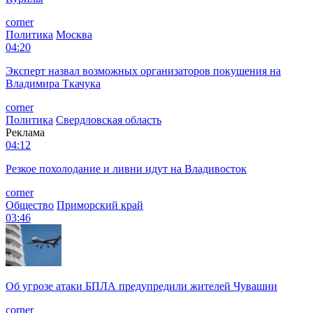
corner
Политика
Москва
04:20
Эксперт назвал возможных организаторов покушения на
Владимира Ткачука
corner
Политика
Свердловская область
Реклама
04:12
Резкое похолодание и ливни идут на Владивосток
corner
Общество
Приморский край
03:46
Об угрозе атаки БПЛА предупредили жителей Чувашии
corner