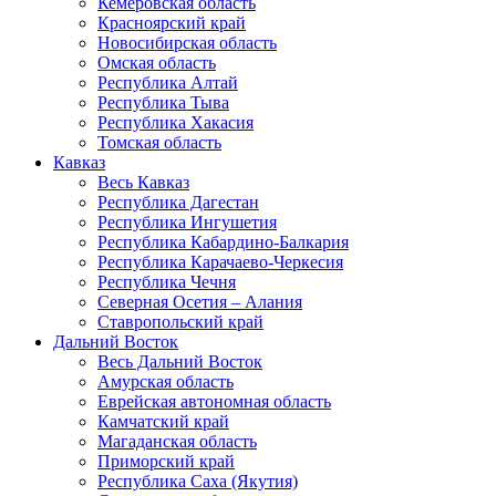
Кемеровская область
Красноярский край
Новосибирская область
Омская область
Республика Алтай
Республика Тыва
Республика Хакасия
Томская область
Кавказ
Весь Кавказ
Республика Дагестан
Республика Ингушетия
Республика Кабардино-Балкария
Республика Карачаево-Черкесия
Республика Чечня
Северная Осетия – Алания
Ставропольский край
Дальний Восток
Весь Дальний Восток
Амурская область
Еврейская автономная область
Камчатский край
Магаданская область
Приморский край
Республика Саха (Якутия)