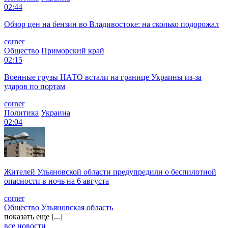
02:44
Обзор цен на бензин во Владивостоке: на сколько подорожал
corner
Общество
Приморский край
02:15
Военные грузы НАТО встали на границе Украины из-за
ударов по портам
corner
Политика
Украина
02:04
Жителей Ульяновской области предупредили о беспилотной
опасности в ночь на 6 августа
corner
Общество
Ульяновская область
показать еще [...]
все новости