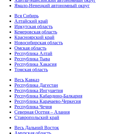
Ханты-Мансийский автономный округ
Ямало-Ненецкий автономный округ
Вся Сибирь
Алтайский край
Иркутская область
Кемеровская область
Красноярский край
Новосибирская область
Омская область
Республика Алтай
Республика Тыва
Республика Хакасия
Томская область
Весь Кавказ
Республика Дагестан
Республика Ингушетия
Республика Кабардино-Балкария
Республика Карачаево-Черкесия
Республика Чечня
Северная Осетия – Алания
Ставропольский край
Весь Дальний Восток
Амурская область