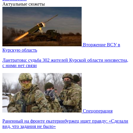
Актуальные сюжеты
Вторжение ВСУ в
Курскую область
Лантратова: судьба 302 жителей Курской области неизвестна,
с ними нет связи
Спецоперация
Раненный на фронте екатеринбуржец ищет правду: «Сделали
вид, что задания не было»