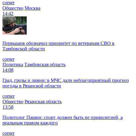
corner
Общество
Москва
14:42
Первышов обозначил приоритет по ветеранам СВО в
Тамбовской области
corner
Политика
Тамбовская область
14:08
Град, грозы и ливни: в МЧС дали неблагоприятный прогноз
погоды в Рязанской области
corner
Общество
Рязанская область
13:58
Политолог Пашин: спорт должен быть не привилегией, а
реальным правом каждого
corner