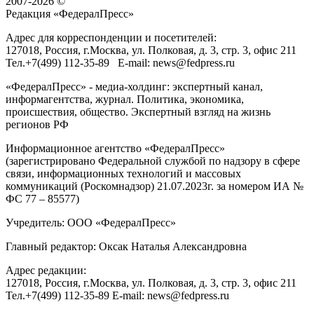
2007-2026 ©
Редакция «
ФедералПресс
»
Адрес для корреспонденции и посетителей:
127018
, Россия, г.
Москва
,
ул. Полковая, д. 3, стр. 3
, офис 211
Тел.
+7(499) 112-35-89
E-mail:
news@fedpress.ru
«ФедералПресс» - медиа-холдинг: экспертный канал,
информагентства, журнал. Политика, экономика,
происшествия, общество. Экспертный взгляд на жизнь
регионов РФ
Информационное агентство «ФедералПресс»
(зарегистрировано Федеральной службой по надзору в сфере
связи, информационных технологий и массовых
коммуникаций (Роскомнадзор) 21.07.2023г. за номером ИА №
ФС 77 – 85577)
Учредитель: ООО «ФедералПресс»
Главный редактор: Оксак Наталья Александровна
Адрес редакции:
127018, Россия, г.Москва, ул. Полковая, д. 3, стр. 3, офис 211
Тел.+7(499) 112-35-89 E-mail: news@fedpress.ru