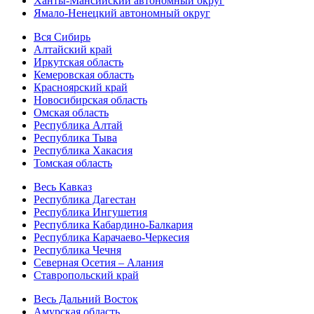
Ханты-Мансийский автономный округ
Ямало-Ненецкий автономный округ
Вся Сибирь
Алтайский край
Иркутская область
Кемеровская область
Красноярский край
Новосибирская область
Омская область
Республика Алтай
Республика Тыва
Республика Хакасия
Томская область
Весь Кавказ
Республика Дагестан
Республика Ингушетия
Республика Кабардино-Балкария
Республика Карачаево-Черкесия
Республика Чечня
Северная Осетия – Алания
Ставропольский край
Весь Дальний Восток
Амурская область