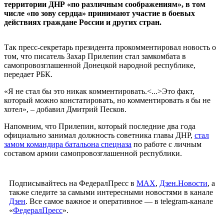
территории ДНР «по различным соображениям», в том
числе «по зову сердца» принимают участие в боевых
действиях граждане России и других стран.
Так пресс-секретарь президента прокомментировал новость о
том, что писатель Захар Прилепин стал замкомбата в
самопровозглашенной Донецкой народной республике,
передает РБК.
«Я не стал бы это никак комментировать.<...>Это факт,
который можно констатировать, но комментировать я бы не
хотел», – добавил Дмитрий Песков.
Напомним, что Прилепин, который последние два года
официально занимал должность советника главы ДНР,
стал
замом командира батальона спецназа
по работе с личным
составом армии самопровозглашенной республики.
Подписывайтесь на ФедералПресс в
МАХ
,
Дзен.Новости
, а
также следите за самыми интересными новостями в канале
Дзен
. Все самое важное и оперативное — в telegram-канале
«
ФедералПресс
».