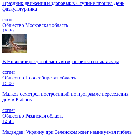
Праздник движения и здоровья: в Ступине прошел День
физкультурника
corner
Общество
Московская область
15:29
В Новосибирскую область возвращается сильная жара
corner
Общество
Новосибирская область
15:00
Малков осмотрел построенный по программе переселения
дом в Рыбном
corner
Общество
Рязанская область
14:45
Медведев: Украину при Зеленском ждет неминуемая гибель