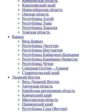
Кемеровская область
Красноярский край
Новосибирская область
Омская область
Республика Алтай
Республика Тыва
Республика Хакасия
Томская область
Кавказ
Весь Кавказ
Республика Дагестан
Республика Ингушетия
Республика Кабардино-Балкария
Республика Карачаево-Черкесия
Республика Чечня
Северная Осетия – Алания
Ставропольский край
Дальний Восток
Весь Дальний Восток
Амурская область
Еврейская автономная область
Камчатский край
Магаданская область
Приморский край
Республика Саха (Якутия)