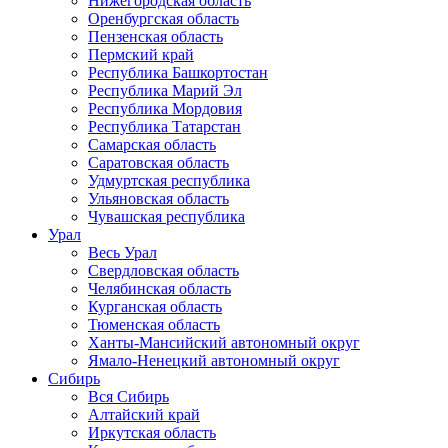
Нижегородская область
Оренбургская область
Пензенская область
Пермский край
Республика Башкортостан
Республика Марий Эл
Республика Мордовия
Республика Татарстан
Самарская область
Саратовская область
Удмуртская республика
Ульяновская область
Чувашская республика
Урал
Весь Урал
Свердловская область
Челябинская область
Курганская область
Тюменская область
Ханты-Мансийский автономный округ
Ямало-Ненецкий автономный округ
Сибирь
Вся Сибирь
Алтайский край
Иркутская область