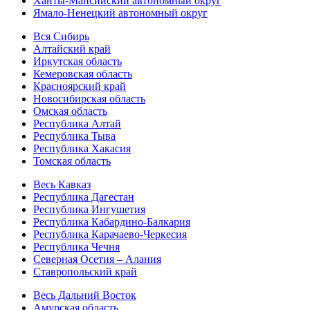
Ханты-Мансийский автономный округ
Ямало-Ненецкий автономный округ
Вся Сибирь
Алтайский край
Иркутская область
Кемеровская область
Красноярский край
Новосибирская область
Омская область
Республика Алтай
Республика Тыва
Республика Хакасия
Томская область
Весь Кавказ
Республика Дагестан
Республика Ингушетия
Республика Кабардино-Балкария
Республика Карачаево-Черкесия
Республика Чечня
Северная Осетия – Алания
Ставропольский край
Весь Дальний Восток
Амурская область