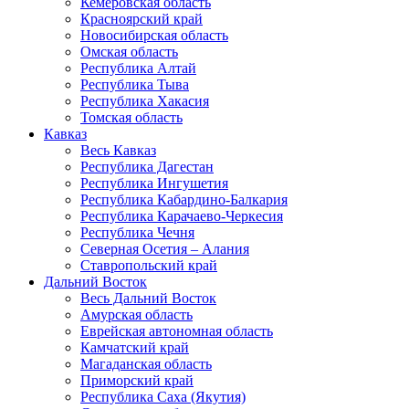
Кемеровская область
Красноярский край
Новосибирская область
Омская область
Республика Алтай
Республика Тыва
Республика Хакасия
Томская область
Кавказ
Весь Кавказ
Республика Дагестан
Республика Ингушетия
Республика Кабардино-Балкария
Республика Карачаево-Черкесия
Республика Чечня
Северная Осетия – Алания
Ставропольский край
Дальний Восток
Весь Дальний Восток
Амурская область
Еврейская автономная область
Камчатский край
Магаданская область
Приморский край
Республика Саха (Якутия)