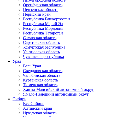
Нижегородская область
Оренбургская область
Пензенская область
Пермский край
Республика Башкортостан
Республика Марий Эл
Республика Мордовия
Республика Татарстан
Самарская область
Саратовская область
Удмуртская республика
Ульяновская область
Чувашская республика
Урал
Весь Урал
Свердловская область
Челябинская область
Курганская область
Тюменская область
Ханты-Мансийский автономный округ
Ямало-Ненецкий автономный округ
Сибирь
Вся Сибирь
Алтайский край
Иркутская область