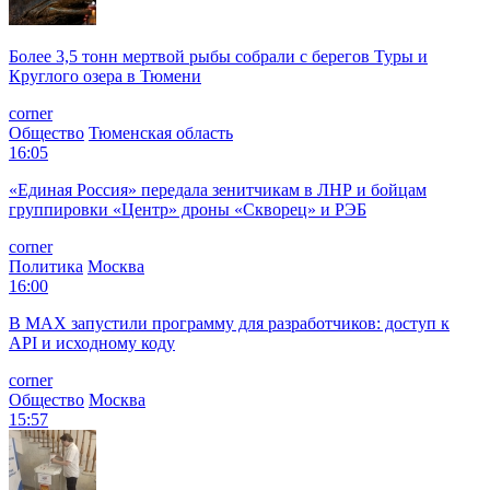
Более 3,5 тонн мертвой рыбы собрали с берегов Туры и
Круглого озера в Тюмени
corner
Общество
Тюменская область
16:05
«Единая Россия» передала зенитчикам в ЛНР и бойцам
группировки «Центр» дроны «Скворец» и РЭБ
corner
Политика
Москва
16:00
В MAX запустили программу для разработчиков: доступ к
API и исходному коду
corner
Общество
Москва
15:57