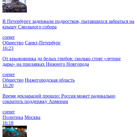
В Петербурге задержали подростков, пытавшихся забраться на
крышу Смольного собора
corner
Общество
Санкт-Петербург
16:23
От крыжовника до белых грибов: сколько стоят «летние
дары» на прилавках Нижнего Новгорода
corner
Общество
Нижегородская область
16:20
Время деклараций прошло: Россия может радикально
сократить поддержку Армении
corner
Политика
Москва
16:18