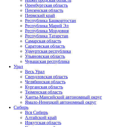
Нижегородская область
Оренбургская область
Пензенская область
Пермский край
Республика Башкортостан
Республика Марий Эл
Республика Мордовия
Республика Татарстан
Самарская область
Саратовская область
Удмуртская республика
Ульяновская область
Чувашская республика
Урал
Весь Урал
Свердловская область
Челябинская область
Курганская область
Тюменская область
Ханты-Мансийский автономный округ
Ямало-Ненецкий автономный округ
Сибирь
Вся Сибирь
Алтайский край
Иркутская область