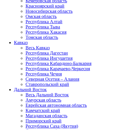
Кемеровская область
Красноярский край
Новосибирская область
Омская область
Республика Алтай
Республика Тыва
Республика Хакасия
Томская область
Кавказ
Весь Кавказ
Республика Дагестан
Республика Ингушетия
Республика Кабардино-Балкария
Республика Карачаево-Черкесия
Республика Чечня
Северная Осетия – Алания
Ставропольский край
Дальний Восток
Весь Дальний Восток
Амурская область
Еврейская автономная область
Камчатский край
Магаданская область
Приморский край
Республика Саха (Якутия)