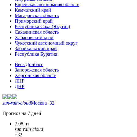
Еврейская автономная область
Камчатский край
Магаданская область
Приморский край
Республика Саха (Якутия)
Сахалинская область
Хабаровский край
Чукотский автономный округ
Забайкальский край
Республика Бурятия
Весь Донбасс
Запорожская область
Херсонская область
ЛНР
ДНР
sun-rain-cloud
Москва
+32
Прогноз на 7 дней
7.08 пт
sun-rain-cloud
+32