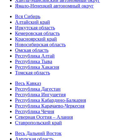
Ханты-Мансийский автономный округ
Ямало-Ненецкий автономный округ
Вся Сибирь
Алтайский край
Иркутская область
Кемеровская область
Красноярский край
Новосибирская область
Омская область
Республика Алтай
Республика Тыва
Республика Хакасия
Томская область
Весь Кавказ
Республика Дагестан
Республика Ингушетия
Республика Кабардино-Балкария
Республика Карачаево-Черкесия
Республика Чечня
Северная Осетия – Алания
Ставропольский край
Весь Дальний Восток
Амурская область