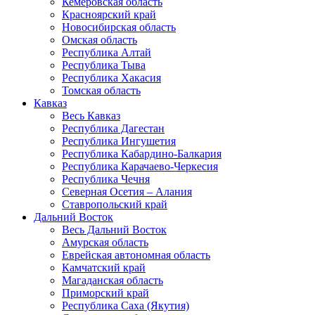
Кемеровская область
Красноярский край
Новосибирская область
Омская область
Республика Алтай
Республика Тыва
Республика Хакасия
Томская область
Кавказ
Весь Кавказ
Республика Дагестан
Республика Ингушетия
Республика Кабардино-Балкария
Республика Карачаево-Черкесия
Республика Чечня
Северная Осетия – Алания
Ставропольский край
Дальний Восток
Весь Дальний Восток
Амурская область
Еврейская автономная область
Камчатский край
Магаданская область
Приморский край
Республика Саха (Якутия)