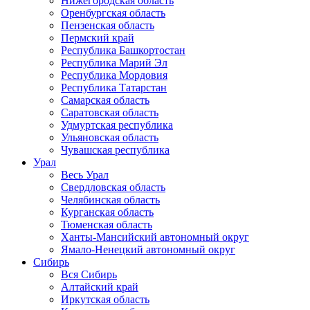
Нижегородская область
Оренбургская область
Пензенская область
Пермский край
Республика Башкортостан
Республика Марий Эл
Республика Мордовия
Республика Татарстан
Самарская область
Саратовская область
Удмуртская республика
Ульяновская область
Чувашская республика
Урал
Весь Урал
Свердловская область
Челябинская область
Курганская область
Тюменская область
Ханты-Мансийский автономный округ
Ямало-Ненецкий автономный округ
Сибирь
Вся Сибирь
Алтайский край
Иркутская область