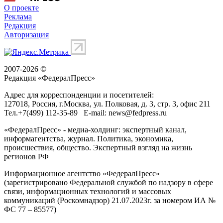
О проекте
Реклама
Редакция
Авторизация
2007-2026 ©
Редакция «
ФедералПресс
»
Адрес для корреспонденции и посетителей:
127018
, Россия, г.
Москва
,
ул. Полковая, д. 3, стр. 3
, офис 211
Тел.
+7(499) 112-35-89
E-mail:
news@fedpress.ru
«ФедералПресс» - медиа-холдинг: экспертный канал,
информагентства, журнал. Политика, экономика,
происшествия, общество. Экспертный взгляд на жизнь
регионов РФ
Информационное агентство «ФедералПресс»
(зарегистрировано Федеральной службой по надзору в сфере
связи, информационных технологий и массовых
коммуникаций (Роскомнадзор) 21.07.2023г. за номером ИА №
ФС 77 – 85577)