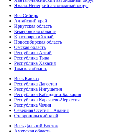
Ханты-Мансийский автономный округ
Ямало-Ненецкий автономный округ
Вся Сибирь
Алтайский край
Иркутская область
Кемеровская область
Красноярский край
Новосибирская область
Омская область
Республика Алтай
Республика Тыва
Республика Хакасия
Томская область
Весь Кавказ
Республика Дагестан
Республика Ингушетия
Республика Кабардино-Балкария
Республика Карачаево-Черкесия
Республика Чечня
Северная Осетия – Алания
Ставропольский край
Весь Дальний Восток
Амурская область