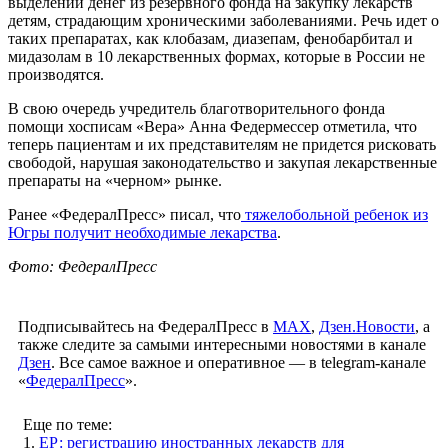
выделении денег из резервного фонда на закупку лекарств
детям, страдающим хроническими заболеваниями. Речь идет о
таких препаратах, как клобазам, диазепам, фенобарбитал и
мидазолам в 10 лекарственных формах, которые в России не
производятся.
В свою очередь учредитель благотворительного фонда
помощи хосписам «Вера» Анна Федермессер отметила, что
теперь пациентам и их представителям не придется рисковать
свободой, нарушая законодательство и закупая лекарственные
препараты на «черном» рынке.
Ранее «ФедералПресс» писал, что
тяжелобольной ребенок из
Югры получит необходимые лекарства
.
Фото: ФедералПресс
Подписывайтесь на ФедералПресс в
МАХ
,
Дзен.Новости
, а
также следите за самыми интересными новостями в канале
Дзен
. Все самое важное и оперативное — в telegram-канале
«
ФедералПресс
».
Еще по теме:
1.
ЕР: регистрацию иностранных лекарств для