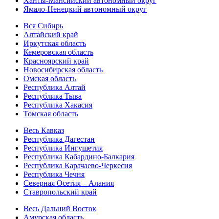
Ханты-Мансийский автономный округ
Ямало-Ненецкий автономный округ
Вся Сибирь
Алтайский край
Иркутская область
Кемеровская область
Красноярский край
Новосибирская область
Омская область
Республика Алтай
Республика Тыва
Республика Хакасия
Томская область
Весь Кавказ
Республика Дагестан
Республика Ингушетия
Республика Кабардино-Балкария
Республика Карачаево-Черкесия
Республика Чечня
Северная Осетия – Алания
Ставропольский край
Весь Дальний Восток
Амурская область