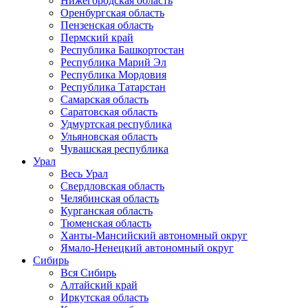
Нижегородская область
Оренбургская область
Пензенская область
Пермский край
Республика Башкортостан
Республика Марий Эл
Республика Мордовия
Республика Татарстан
Самарская область
Саратовская область
Удмуртская республика
Ульяновская область
Чувашская республика
Урал
Весь Урал
Свердловская область
Челябинская область
Курганская область
Тюменская область
Ханты-Мансийский автономный округ
Ямало-Ненецкий автономный округ
Сибирь
Вся Сибирь
Алтайский край
Иркутская область