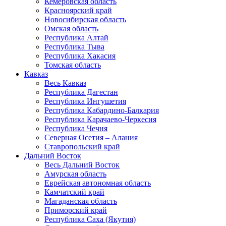
Кемеровская область
Красноярский край
Новосибирская область
Омская область
Республика Алтай
Республика Тыва
Республика Хакасия
Томская область
Кавказ
Весь Кавказ
Республика Дагестан
Республика Ингушетия
Республика Кабардино-Балкария
Республика Карачаево-Черкесия
Республика Чечня
Северная Осетия – Алания
Ставропольский край
Дальний Восток
Весь Дальний Восток
Амурская область
Еврейская автономная область
Камчатский край
Магаданская область
Приморский край
Республика Саха (Якутия)