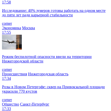
17:58
Исследование: 40% зумеров готовы работать на одном месте
до пяти лет ради карьерной стабильности
corner
Экономика
Москва
17:55
Режим беспилотной опасности ввели на территории
Нижегородской области
corner
Происшествия
Нижегородская область
17:34
Розы в Новом Петергофе: сквер на Привокзальной площади
украсили 770 кустов
corner
Общество
Санкт-Петербург
17:33