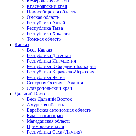
Кемеровская область
Красноярский край
Новосибирская область
Омская область
Республика Алтай
Республика Тыва
Республика Хакасия
Томская область
Кавказ
Весь Кавказ
Республика Дагестан
Республика Ингушетия
Республика Кабардино-Балкария
Республика Карачаево-Черкесия
Республика Чечня
Северная Осетия – Алания
Ставропольский край
Дальний Восток
Весь Дальний Восток
Амурская область
Еврейская автономная область
Камчатский край
Магаданская область
Приморский край
Республика Саха (Якутия)