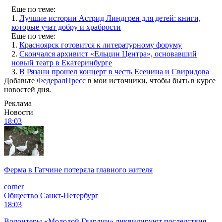
Еще по теме:
1.
Лучшие истории Астрид Линдгрен для детей: книги,
которые учат добру и храбрости
Еще по теме:
1.
Красноярск готовится к литературному форуму
2.
Скончался архивист «Ельцин Центра», основавший
новый театр в Екатеринбурге
3.
В Рязани прошел концерт в честь Есенина и Свиридова
Добавьте
ФедералПресс
в мои источники, чтобы быть в курсе
новостей дня.
Реклама
Новости
18:03
Ферма в Гатчине потеряла главного жителя
corner
Общество
Санкт-Петербург
18:03
Волонтеры «Молодой Гвардии» ликвидируют последствия