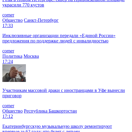
украсили 770 кустов
corner
Общество
Санкт-Петербург
17:33
Инклюзивные организации передали «Единой России»
предложения по поддержке людей с инвалидностью
corner
Политика
Москва
17:24
Участникам массовой драки с иностранцами в Уфе вынесли
приговор
corner
Общество
Республика Башкортостан
17:12
Екатеринбургскую музыкальную школу ремонтируют
впервые за 62 года: что будет с детьми