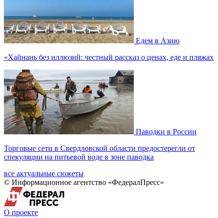
Едем в Азию
«Хайнань без иллюзий: честный рассказ о ценах, еде и пляжах
Паводки в России
Торговые сети в Свердловской области предостерегли от
спекуляции на питьевой воде в зоне паводка
все актуальные сюжеты
© Информационное агентство «ФедералПресс»
О проекте