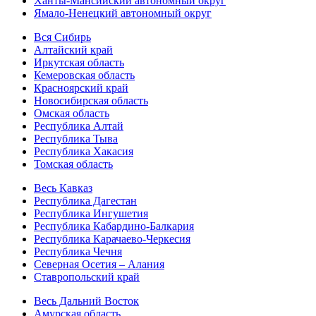
Ханты-Мансийский автономный округ
Ямало-Ненецкий автономный округ
Вся Сибирь
Алтайский край
Иркутская область
Кемеровская область
Красноярский край
Новосибирская область
Омская область
Республика Алтай
Республика Тыва
Республика Хакасия
Томская область
Весь Кавказ
Республика Дагестан
Республика Ингушетия
Республика Кабардино-Балкария
Республика Карачаево-Черкесия
Республика Чечня
Северная Осетия – Алания
Ставропольский край
Весь Дальний Восток
Амурская область