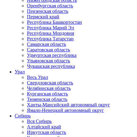
Нижегородская область
Оренбургская область
Пензенская область
Пермский край
Республика Башкортостан
Республика Марий Эл
Республика Мордовия
Республика Татарстан
Самарская область
Саратовская область
Удмуртская республика
Ульяновская область
Чувашская республика
Урал
Весь Урал
Свердловская область
Челябинская область
Курганская область
Тюменская область
Ханты-Мансийский автономный округ
Ямало-Ненецкий автономный округ
Сибирь
Вся Сибирь
Алтайский край
Иркутская область