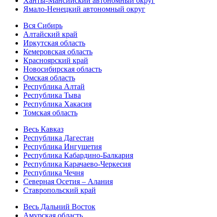
Ханты-Мансийский автономный округ
Ямало-Ненецкий автономный округ
Вся Сибирь
Алтайский край
Иркутская область
Кемеровская область
Красноярский край
Новосибирская область
Омская область
Республика Алтай
Республика Тыва
Республика Хакасия
Томская область
Весь Кавказ
Республика Дагестан
Республика Ингушетия
Республика Кабардино-Балкария
Республика Карачаево-Черкесия
Республика Чечня
Северная Осетия – Алания
Ставропольский край
Весь Дальний Восток
Амурская область