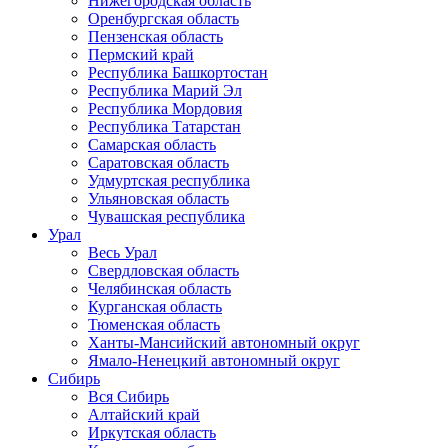
Нижегородская область
Оренбургская область
Пензенская область
Пермский край
Республика Башкортостан
Республика Марий Эл
Республика Мордовия
Республика Татарстан
Самарская область
Саратовская область
Удмуртская республика
Ульяновская область
Чувашская республика
Урал
Весь Урал
Свердловская область
Челябинская область
Курганская область
Тюменская область
Ханты-Мансийский автономный округ
Ямало-Ненецкий автономный округ
Сибирь
Вся Сибирь
Алтайский край
Иркутская область