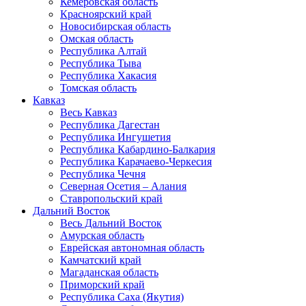
Кемеровская область
Красноярский край
Новосибирская область
Омская область
Республика Алтай
Республика Тыва
Республика Хакасия
Томская область
Кавказ
Весь Кавказ
Республика Дагестан
Республика Ингушетия
Республика Кабардино-Балкария
Республика Карачаево-Черкесия
Республика Чечня
Северная Осетия – Алания
Ставропольский край
Дальний Восток
Весь Дальний Восток
Амурская область
Еврейская автономная область
Камчатский край
Магаданская область
Приморский край
Республика Саха (Якутия)