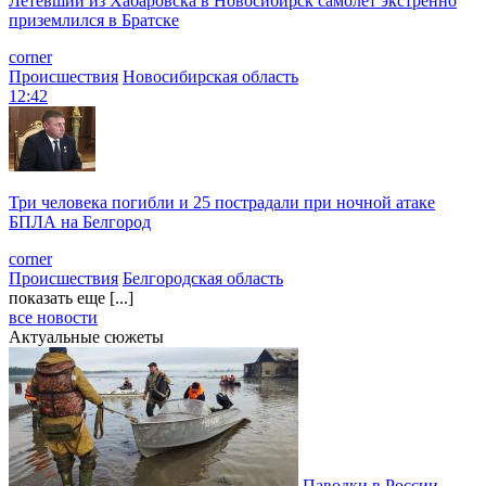
Летевший из Хабаровска в Новосибирск самолет экстренно
приземлился в Братске
corner
Происшествия
Новосибирская область
12:42
Три человека погибли и 25 пострадали при ночной атаке
БПЛА на Белгород
corner
Происшествия
Белгородская область
показать еще [...]
все новости
Актуальные сюжеты
Паводки в России