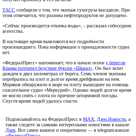
ТАСС
сообщили о том, что экипаж сухогруза высадили. При
этом отмечается, что разлива нефтепродуктов не допущено.
«Сейчас производится откачка воды», – рассказал собеседник
агентства.
В настоящее время выясняются все подробности
произошедшего. Пока информации о принадлежности судна
нет.
«ФедералПресс» напоминает, что в начале осени
у берегов
Крыма потерпел бедствие буксир «Шквал»
. Он был залит
дождем в двух километрах от берега. Семь членов экипажа
перебрались на плот и долгое время дрейфовали на нем.
Моряков обнаружило в море на плоту вышедшее на помощь
спасательное судно «Меркурий». Однако людей долгое время
не могли снять с плота по причине штормовой погоды.
Спустя время людей удалось спасти.
Подписывайтесь на ФедералПресс в
МАХ
,
Дзен.Новости
, а
также следите за самыми интересными новостями в канале
Дзен
. Все самое важное и оперативное — в telegram-канале
«
ФедералПресс
».