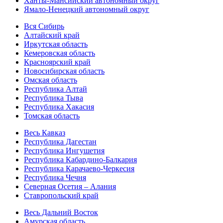
Ханты-Мансийский автономный округ
Ямало-Ненецкий автономный округ
Вся Сибирь
Алтайский край
Иркутская область
Кемеровская область
Красноярский край
Новосибирская область
Омская область
Республика Алтай
Республика Тыва
Республика Хакасия
Томская область
Весь Кавказ
Республика Дагестан
Республика Ингушетия
Республика Кабардино-Балкария
Республика Карачаево-Черкесия
Республика Чечня
Северная Осетия – Алания
Ставропольский край
Весь Дальний Восток
Амурская область