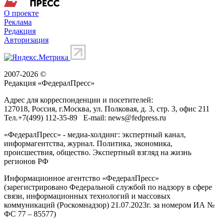
О проекте
Реклама
Редакция
Авторизация
2007-2026 ©
Редакция «
ФедералПресс
»
Адрес для корреспонденции и посетителей:
127018
, Россия, г.
Москва
,
ул. Полковая, д. 3, стр. 3
, офис 211
Тел.
+7(499) 112-35-89
E-mail:
news@fedpress.ru
«ФедералПресс» - медиа-холдинг: экспертный канал,
информагентства, журнал. Политика, экономика,
происшествия, общество. Экспертный взгляд на жизнь
регионов РФ
Информационное агентство «ФедералПресс»
(зарегистрировано Федеральной службой по надзору в сфере
связи, информационных технологий и массовых
коммуникаций (Роскомнадзор) 21.07.2023г. за номером ИА №
ФС 77 – 85577)