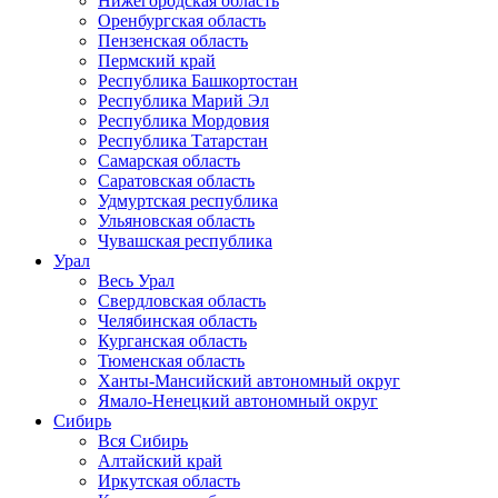
Нижегородская область
Оренбургская область
Пензенская область
Пермский край
Республика Башкортостан
Республика Марий Эл
Республика Мордовия
Республика Татарстан
Самарская область
Саратовская область
Удмуртская республика
Ульяновская область
Чувашская республика
Урал
Весь Урал
Свердловская область
Челябинская область
Курганская область
Тюменская область
Ханты-Мансийский автономный округ
Ямало-Ненецкий автономный округ
Сибирь
Вся Сибирь
Алтайский край
Иркутская область