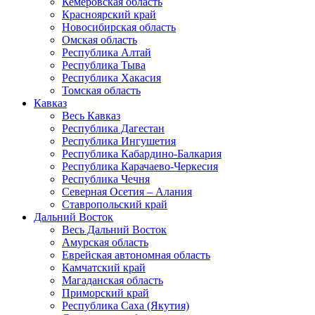
Кемеровская область
Красноярский край
Новосибирская область
Омская область
Республика Алтай
Республика Тыва
Республика Хакасия
Томская область
Кавказ
Весь Кавказ
Республика Дагестан
Республика Ингушетия
Республика Кабардино-Балкария
Республика Карачаево-Черкесия
Республика Чечня
Северная Осетия – Алания
Ставропольский край
Дальний Восток
Весь Дальний Восток
Амурская область
Еврейская автономная область
Камчатский край
Магаданская область
Приморский край
Республика Саха (Якутия)