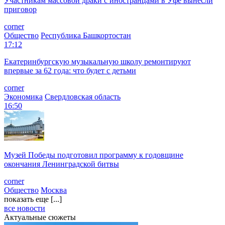
Участникам массовой драки с иностранцами в Уфе вынесли
приговор
corner
Общество
Республика Башкортостан
17:12
Екатеринбургскую музыкальную школу ремонтируют
впервые за 62 года: что будет с детьми
corner
Экономика
Свердловская область
16:50
Музей Победы подготовил программу к годовщине
окончания Ленинградской битвы
corner
Общество
Москва
показать еще [...]
все новости
Актуальные сюжеты