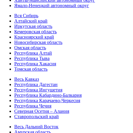
Ханты-Мансийский автономный округ
Ямало-Ненецкий автономный округ
Вся Сибирь
Алтайский край
Иркутская область
Кемеровская область
Красноярский край
Новосибирская область
Омская область
Республика Алтай
Республика Тыва
Республика Хакасия
Томская область
Весь Кавказ
Республика Дагестан
Республика Ингушетия
Республика Кабардино-Балкария
Республика Карачаево-Черкесия
Республика Чечня
Северная Осетия – Алания
Ставропольский край
Весь Дальний Восток
Амурская область