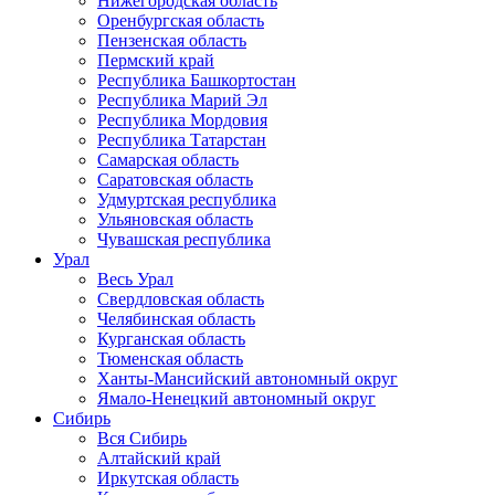
Нижегородская область
Оренбургская область
Пензенская область
Пермский край
Республика Башкортостан
Республика Марий Эл
Республика Мордовия
Республика Татарстан
Самарская область
Саратовская область
Удмуртская республика
Ульяновская область
Чувашская республика
Урал
Весь Урал
Свердловская область
Челябинская область
Курганская область
Тюменская область
Ханты-Мансийский автономный округ
Ямало-Ненецкий автономный округ
Сибирь
Вся Сибирь
Алтайский край
Иркутская область