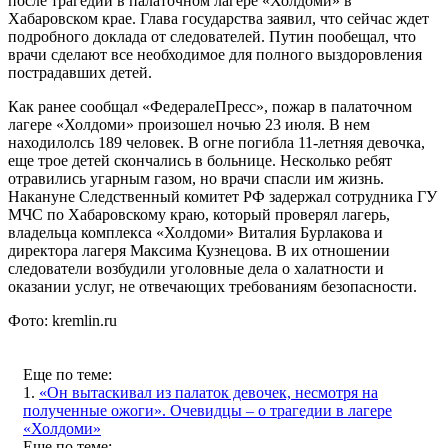
после трагедии в палаточном лагере «Холдоми» в
Хабаровском крае. Глава государства заявил, что сейчас ждет
подробного доклада от следователей. Путин пообещал, что
врачи сделают все необходимое для полного выздоровления
пострадавших детей.
Как ранее сообщал «ФедералеПресс», пожар в палаточном
лагере «Холдоми» произошел ночью 23 июля. В нем
находилолсь 189 человек. В огне погибла 11-летняя девочка,
еще трое детей скончались в больнице. Несколько ребят
отравились угарным газом, но врачи спасли им жизнь.
Накануне Следственный комитет РФ задержал сотрудника ГУ
МЧС по Хабаровскому краю, который проверял лагерь,
владельца комплекса «Холдоми» Виталия Бурлакова и
директора лагеря Максима Кузнецова. В их отношении
следователи возбудили уголовные дела о халатности и
оказании услуг, не отвечающих требованиям безопасности.
Фото: kremlin.ru
Еще по теме:
1.
«Он вытаскивал из палаток девочек, несмотря на
полученные ожоги». Очевидцы – о трагедии в лагере
«Холдоми»
Еще по теме: