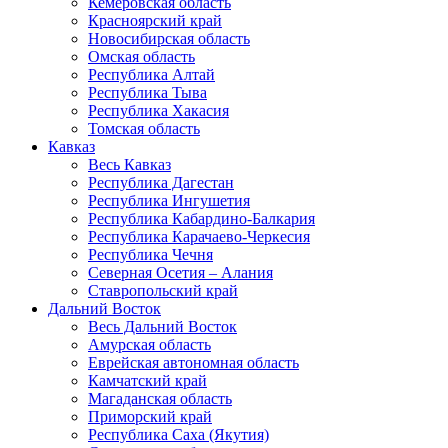
Кемеровская область
Красноярский край
Новосибирская область
Омская область
Республика Алтай
Республика Тыва
Республика Хакасия
Томская область
Кавказ
Весь Кавказ
Республика Дагестан
Республика Ингушетия
Республика Кабардино-Балкария
Республика Карачаево-Черкесия
Республика Чечня
Северная Осетия – Алания
Ставропольский край
Дальний Восток
Весь Дальний Восток
Амурская область
Еврейская автономная область
Камчатский край
Магаданская область
Приморский край
Республика Саха (Якутия)