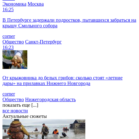
Экономика
Москва
16:25
В Петербурге задержали подростков, пытавшихся забраться на
крышу Смольного собора
corner
Общество
Санкт-Петербург
16:23
От крыжовника до белых грибов: сколько стоят «летние
дары» на прилавках Нижнего Новгорода
corner
Общество
Нижегородская область
показать еще [...]
все новости
Актуальные сюжеты