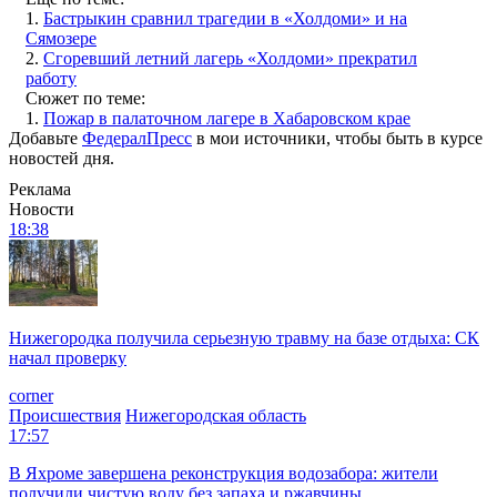
1.
Бастрыкин сравнил трагедии в «Холдоми» и на
Сямозере
2.
Сгоревший летний лагерь «Холдоми» прекратил
работу
Сюжет по теме:
1.
Пожар в палаточном лагере в Хабаровском крае
Добавьте
ФедералПресс
в мои источники, чтобы быть в курсе
новостей дня.
Реклама
Новости
18:38
Нижегородка получила серьезную травму на базе отдыха: СК
начал проверку
corner
Происшествия
Нижегородская область
17:57
В Яхроме завершена реконструкция водозабора: жители
получили чистую воду без запаха и ржавчины