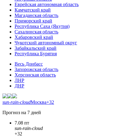
Еврейская автономная область
Камчатский край
Магаданская область
Приморский край
Республика Саха (Якутия)
Сахалинская область
Хабаровский край
Чукотский автономный округ
Забайкальский край
Республика Бурятия
Весь Донбасс
Запорожская область
Херсонская область
ЛНР
ДНР
sun-rain-cloud
Москва
+32
Прогноз на 7 дней
7.08 пт
sun-rain-cloud
+32