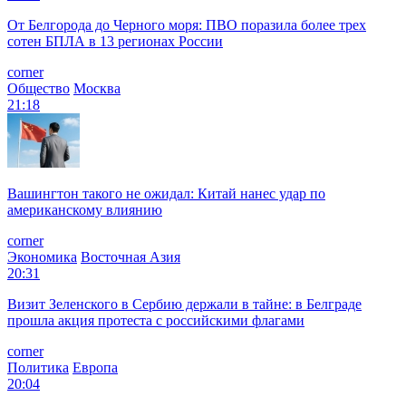
От Белгорода до Черного моря: ПВО поразила более трех
сотен БПЛА в 13 регионах России
corner
Общество
Москва
21:18
Вашингтон такого не ожидал: Китай нанес удар по
американскому влиянию
corner
Экономика
Восточная Азия
20:31
Визит Зеленского в Сербию держали в тайне: в Белграде
прошла акция протеста с российскими флагами
corner
Политика
Европа
20:04