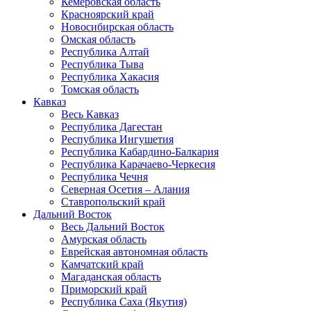
Кемеровская область
Красноярский край
Новосибирская область
Омская область
Республика Алтай
Республика Тыва
Республика Хакасия
Томская область
Кавказ
Весь Кавказ
Республика Дагестан
Республика Ингушетия
Республика Кабардино-Балкария
Республика Карачаево-Черкесия
Республика Чечня
Северная Осетия – Алания
Ставропольский край
Дальний Восток
Весь Дальний Восток
Амурская область
Еврейская автономная область
Камчатский край
Магаданская область
Приморский край
Республика Саха (Якутия)