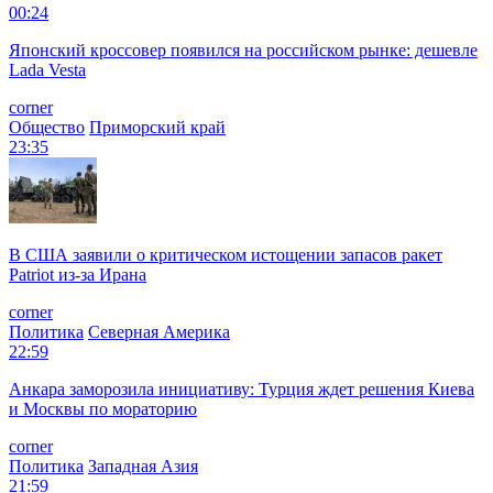
00:24
Японский кроссовер появился на российском рынке: дешевле
Lada Vesta
corner
Общество
Приморский край
23:35
В США заявили о критическом истощении запасов ракет
Patriot из-за Ирана
corner
Политика
Северная Америка
22:59
Анкара заморозила инициативу: Турция ждет решения Киева
и Москвы по мораторию
corner
Политика
Западная Азия
21:59