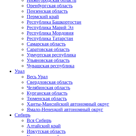
Нижегородская область
Оренбургская область
Пензенская область
Пермский край
Республика Башкортостан
Республика Марий Эл
Республика Мордовия
Республика Татарстан
Самарская область
Саратовская область
Удмуртская республика
Ульяновская область
Чувашская республика
Урал
Весь Урал
Свердловская область
Челябинская область
Курганская область
Тюменская область
Ханты-Мансийский автономный округ
Ямало-Ненецкий автономный округ
Сибирь
Вся Сибирь
Алтайский край
Иркутская область