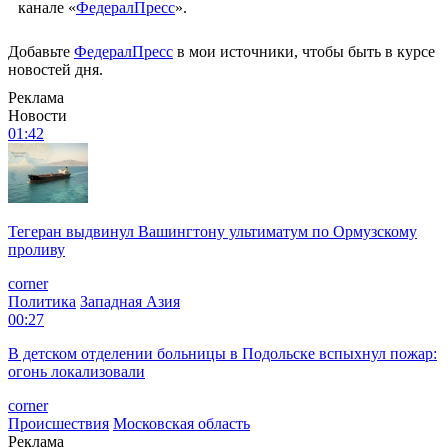
канале «
ФедералПресс
».
Добавьте
ФедералПресс
в мои источники, чтобы быть в курсе
новостей дня.
Реклама
Новости
01:42
Тегеран выдвинул Вашингтону ультиматум по Ормузскому
проливу
corner
Политика
Западная Азия
00:27
В детском отделении больницы в Подольске вспыхнул пожар:
огонь локализовали
corner
Происшествия
Московская область
Реклама