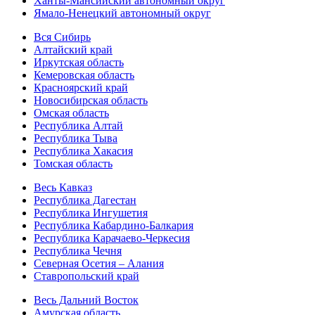
Ханты-Мансийский автономный округ
Ямало-Ненецкий автономный округ
Вся Сибирь
Алтайский край
Иркутская область
Кемеровская область
Красноярский край
Новосибирская область
Омская область
Республика Алтай
Республика Тыва
Республика Хакасия
Томская область
Весь Кавказ
Республика Дагестан
Республика Ингушетия
Республика Кабардино-Балкария
Республика Карачаево-Черкесия
Республика Чечня
Северная Осетия – Алания
Ставропольский край
Весь Дальний Восток
Амурская область