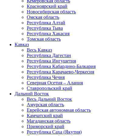
Кемеровская область
Красноярский край
Новосибирская область
Омская область
Республика Алтай
Республика Тыва
Республика Хакасия
Томская область
Кавказ
Весь Кавказ
Республика Дагестан
Республика Ингушетия
Республика Кабардино-Балкария
Республика Карачаево-Черкесия
Республика Чечня
Северная Осетия – Алания
Ставропольский край
Дальний Восток
Весь Дальний Восток
Амурская область
Еврейская автономная область
Камчатский край
Магаданская область
Приморский край
Республика Саха (Якутия)