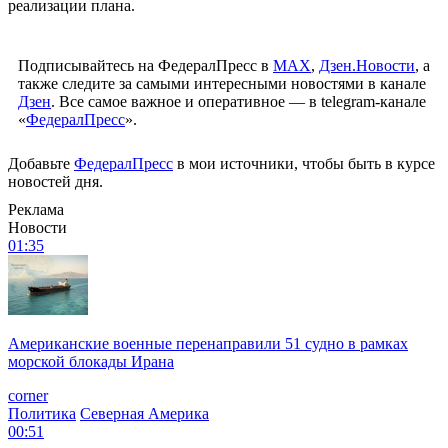
реализации плана.
Подписывайтесь на ФедералПресс в
МАХ
,
Дзен.Новости
, а
также следите за самыми интересными новостями в канале
Дзен
. Все самое важное и оперативное — в telegram-канале
«
ФедералПресс
».
Добавьте
ФедералПресс
в мои источники, чтобы быть в курсе
новостей дня.
Реклама
Новости
01:35
Американские военные перенаправили 51 судно в рамках
морской блокады Ирана
corner
Политика
Северная Америка
00:51