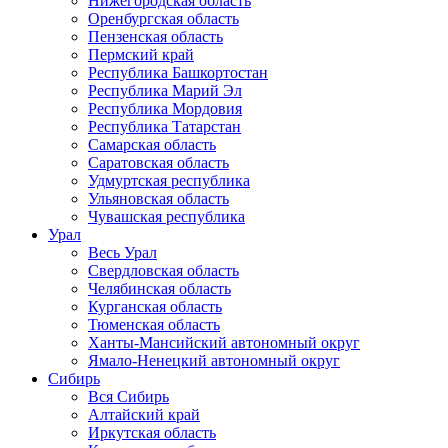
Нижегородская область
Оренбургская область
Пензенская область
Пермский край
Республика Башкортостан
Республика Марий Эл
Республика Мордовия
Республика Татарстан
Самарская область
Саратовская область
Удмуртская республика
Ульяновская область
Чувашская республика
Урал
Весь Урал
Свердловская область
Челябинская область
Курганская область
Тюменская область
Ханты-Мансийский автономный округ
Ямало-Ненецкий автономный округ
Сибирь
Вся Сибирь
Алтайский край
Иркутская область