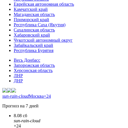
Еврейская автономная область
Камчатский край
Магаданская область
Приморский край
Республика Саха (Якутия)
Сахалинская область
Хабаровский край
Чукотский автономный округ
Забайкальский край
Республика Бурятия
Весь Донбасс
Запорожская область
Херсонская область
ЛНР
ДНР
sun-rain-cloud
Москва
+24
Прогноз на 7 дней
8.08 сб
sun-rain-cloud
+24