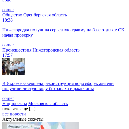
corner
Общество
Оренбургская область
18:38
Нижегородка получила серьезную травму на базе отдыха: СК
начал проверку
corner
Происшествия
Нижегородская область
17:57
В Яхроме завершена реконструкция водозабора: жители
получили чистую воду без запаха и ржавчины
corner
Нацпроекты
Московская область
показать еще [...]
все новости
Актуальные сюжеты