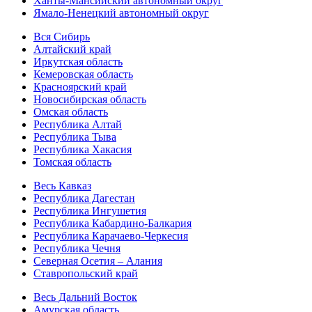
Ханты-Мансийский автономный округ
Ямало-Ненецкий автономный округ
Вся Сибирь
Алтайский край
Иркутская область
Кемеровская область
Красноярский край
Новосибирская область
Омская область
Республика Алтай
Республика Тыва
Республика Хакасия
Томская область
Весь Кавказ
Республика Дагестан
Республика Ингушетия
Республика Кабардино-Балкария
Республика Карачаево-Черкесия
Республика Чечня
Северная Осетия – Алания
Ставропольский край
Весь Дальний Восток
Амурская область