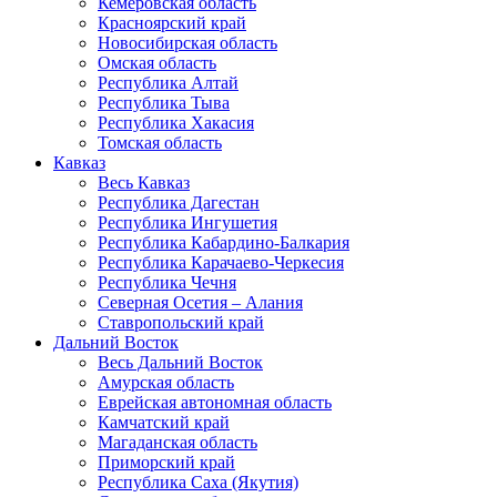
Кемеровская область
Красноярский край
Новосибирская область
Омская область
Республика Алтай
Республика Тыва
Республика Хакасия
Томская область
Кавказ
Весь Кавказ
Республика Дагестан
Республика Ингушетия
Республика Кабардино-Балкария
Республика Карачаево-Черкесия
Республика Чечня
Северная Осетия – Алания
Ставропольский край
Дальний Восток
Весь Дальний Восток
Амурская область
Еврейская автономная область
Камчатский край
Магаданская область
Приморский край
Республика Саха (Якутия)