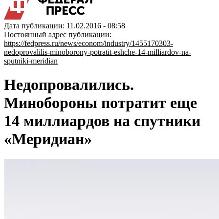
Дата публикации: 11.02.2016 - 08:58
Постоянный адрес публикации:
https://fedpress.ru/news/econom/industry/1455170303-
nedoprovalilis-minoborony-potratit-eshche-14-milliardov-na-
sputniki-meridian
Недопровалились.
Минобороны потратит еще
14 миллиардов на спутники
«Меридиан»