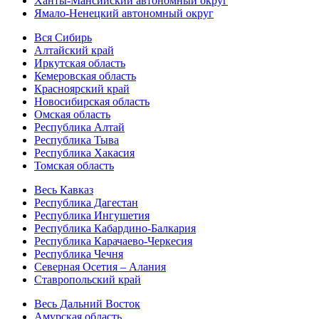
Ханты-Мансийский автономный округ
Ямало-Ненецкий автономный округ
Вся Сибирь
Алтайский край
Иркутская область
Кемеровская область
Красноярский край
Новосибирская область
Омская область
Республика Алтай
Республика Тыва
Республика Хакасия
Томская область
Весь Кавказ
Республика Дагестан
Республика Ингушетия
Республика Кабардино-Балкария
Республика Карачаево-Черкесия
Республика Чечня
Северная Осетия – Алания
Ставропольский край
Весь Дальний Восток
Амурская область