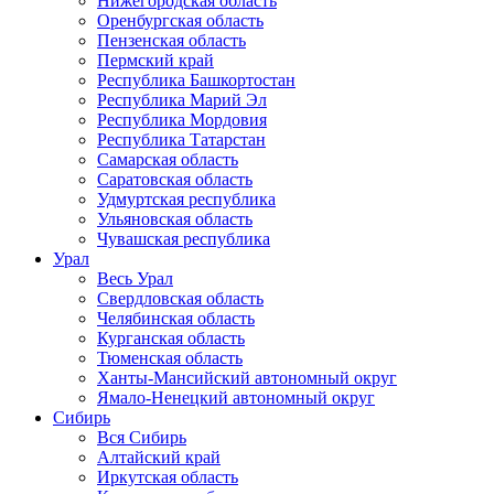
Нижегородская область
Оренбургская область
Пензенская область
Пермский край
Республика Башкортостан
Республика Марий Эл
Республика Мордовия
Республика Татарстан
Самарская область
Саратовская область
Удмуртская республика
Ульяновская область
Чувашская республика
Урал
Весь Урал
Свердловская область
Челябинская область
Курганская область
Тюменская область
Ханты-Мансийский автономный округ
Ямало-Ненецкий автономный округ
Сибирь
Вся Сибирь
Алтайский край
Иркутская область