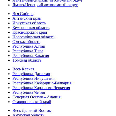
Ханты-Мансийский автономный округ
Ямало-Ненецкий автономный округ
Вся Сибирь
Алтайский край
Иркутская область
Кемеровская область
Красноярский край
Новосибирская область
Омская область
Республика Алтай
Республика Тыва
Республика Хакасия
Томская область
Весь Кавказ
Республика Дагестан
Республика Ингушетия
Республика Кабардино-Балкария
Республика Карачаево-Черкесия
Республика Чечня
Северная Осетия – Алания
Ставропольский край
Весь Дальний Восток
Амурская область