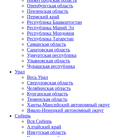
Нижегородская область
Оренбургская область
Пензенская область
Пермский край
Республика Башкортостан
Республика Марий Эл
Республика Мордовия
Республика Татарстан
Самарская область
Саратовская область
Удмуртская республика
Ульяновская область
Чувашская республика
Урал
Весь Урал
Свердловская область
Челябинская область
Курганская область
Тюменская область
Ханты-Мансийский автономный округ
Ямало-Ненецкий автономный округ
Сибирь
Вся Сибирь
Алтайский край
Иркутская область