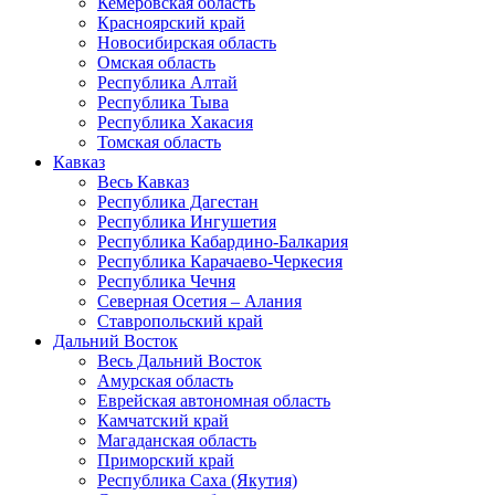
Кемеровская область
Красноярский край
Новосибирская область
Омская область
Республика Алтай
Республика Тыва
Республика Хакасия
Томская область
Кавказ
Весь Кавказ
Республика Дагестан
Республика Ингушетия
Республика Кабардино-Балкария
Республика Карачаево-Черкесия
Республика Чечня
Северная Осетия – Алания
Ставропольский край
Дальний Восток
Весь Дальний Восток
Амурская область
Еврейская автономная область
Камчатский край
Магаданская область
Приморский край
Республика Саха (Якутия)