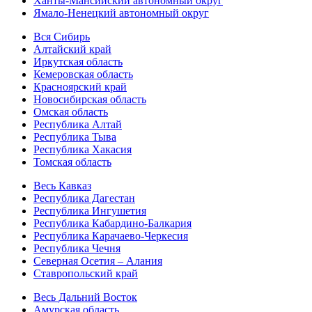
Ханты-Мансийский автономный округ
Ямало-Ненецкий автономный округ
Вся Сибирь
Алтайский край
Иркутская область
Кемеровская область
Красноярский край
Новосибирская область
Омская область
Республика Алтай
Республика Тыва
Республика Хакасия
Томская область
Весь Кавказ
Республика Дагестан
Республика Ингушетия
Республика Кабардино-Балкария
Республика Карачаево-Черкесия
Республика Чечня
Северная Осетия – Алания
Ставропольский край
Весь Дальний Восток
Амурская область