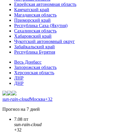
Еврейская автономная область
Камчатский край
Магаданская область
Приморский край
Республика Саха (Якутия)
Сахалинская область
Хабаровский край
Чукотский автономный округ
Забайкальский край
Республика Бурятия
Весь Донбасс
Запорожская область
Херсонская область
ЛНР
ДНР
sun-rain-cloud
Москва
+32
Прогноз на 7 дней
7.08 пт
sun-rain-cloud
+32