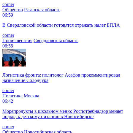
corner
Общество
Рязанская область
06:59
В Свердловской области готовятся отражать налет БПЛА
corner
Происшествия
Свердловская область
06:55
Логистика фронта: политолог Асафов прокомментировал
назначение Солодчука
corner
Политика
Москва
06:42
Морепродукты в школьном меню: Роспотребнадзор меняет
подход к детскому питанию в Новосибирске
corner
Общество
Новосибирская область