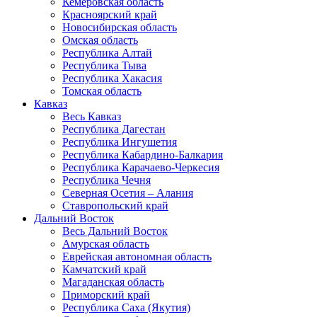
Кемеровская область
Красноярский край
Новосибирская область
Омская область
Республика Алтай
Республика Тыва
Республика Хакасия
Томская область
Кавказ
Весь Кавказ
Республика Дагестан
Республика Ингушетия
Республика Кабардино-Балкария
Республика Карачаево-Черкесия
Республика Чечня
Северная Осетия – Алания
Ставропольский край
Дальний Восток
Весь Дальний Восток
Амурская область
Еврейская автономная область
Камчатский край
Магаданская область
Приморский край
Республика Саха (Якутия)