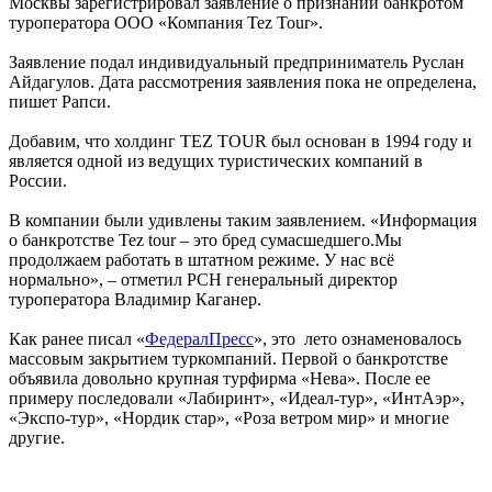
Москвы зарегистрировал заявление о признании банкротом
туроператора ООО «Компания Tez Tour».
Заявление подал индивидуальный предприниматель Руслан
Айдагулов. Дата рассмотрения заявления пока не определена,
пишет Рапси.
Добавим, что холдинг TEZ TOUR был основан в 1994 году и
является одной из ведущих туристических компаний в
России.
В компании были удивлены таким заявлением. «Информация
о банкротстве Tez tour – это бред сумасшедшего.Мы
продолжаем работать в штатном режиме. У нас всё
нормально», – отметил РСН генеральный директор
туроператора Владимир Каганер.
Как ранее писал «
ФедералПресс
», это лето ознаменовалось
массовым закрытием туркомпаний. Первой о банкротстве
объявила довольно крупная турфирма «Нева». После ее
примеру последовали «Лабиринт», «Идеал-тур», «ИнтАэр»,
«Экспо-тур», «Нордик стар», «Роза ветром мир» и многие
другие.