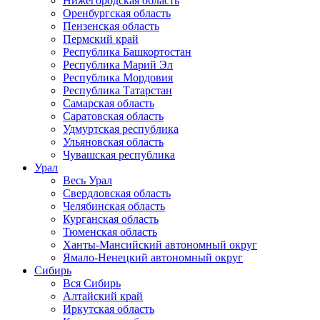
Нижегородская область
Оренбургская область
Пензенская область
Пермский край
Республика Башкортостан
Республика Марий Эл
Республика Мордовия
Республика Татарстан
Самарская область
Саратовская область
Удмуртская республика
Ульяновская область
Чувашская республика
Урал
Весь Урал
Свердловская область
Челябинская область
Курганская область
Тюменская область
Ханты-Мансийский автономный округ
Ямало-Ненецкий автономный округ
Сибирь
Вся Сибирь
Алтайский край
Иркутская область