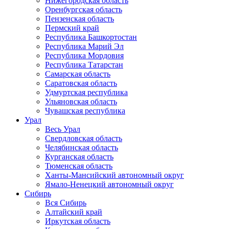
Нижегородская область
Оренбургская область
Пензенская область
Пермский край
Республика Башкортостан
Республика Марий Эл
Республика Мордовия
Республика Татарстан
Самарская область
Саратовская область
Удмуртская республика
Ульяновская область
Чувашская республика
Урал
Весь Урал
Свердловская область
Челябинская область
Курганская область
Тюменская область
Ханты-Мансийский автономный округ
Ямало-Ненецкий автономный округ
Сибирь
Вся Сибирь
Алтайский край
Иркутская область