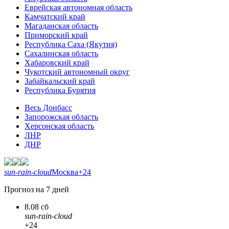
Еврейская автономная область
Камчатский край
Магаданская область
Приморский край
Республика Саха (Якутия)
Сахалинская область
Хабаровский край
Чукотский автономный округ
Забайкальский край
Республика Бурятия
Весь Донбасс
Запорожская область
Херсонская область
ЛНР
ДНР
sun-rain-cloud
Москва
+24
Прогноз на 7 дней
8.08 сб
sun-rain-cloud
+24