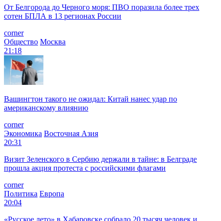
От Белгорода до Черного моря: ПВО поразила более трех
сотен БПЛА в 13 регионах России
corner
Общество
Москва
21:18
Вашингтон такого не ожидал: Китай нанес удар по
американскому влиянию
corner
Экономика
Восточная Азия
20:31
Визит Зеленского в Сербию держали в тайне: в Белграде
прошла акция протеста с российскими флагами
corner
Политика
Европа
20:04
«Русское лето» в Хабаровске собрало 20 тысяч человек и