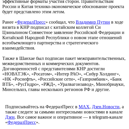
эффективные форматы участия сторон. Правительствам
России и Китая технико-экономическое обоснование проекта
будет представлено этим летом.
Ранее «
ФедералПресс
» сообщал, что
Владимир Путин
в ходе
визита в КНР подписал с китайским коллегой Си
Цзиньпином Совместное заявление Российской Федерации и
Китайской Народной Республики о новом этапе отношений
всеобъемлющего партнерства и стратегического
взаимодействия.
Также в Шанхае был подписан пакет межправительственных,
межведомственных и коммерческих документов.
Договоренностей с представителями КНР достигли
«НОВАТЭК», «Росатом», «Интер РАО», «Сибур Холдинг»,
«НК «Роснефть», «Российские сети», «Газпромбанк», «Банк
ВТБ», «РусГидро», «РЖД», «Уралвагонзавод», Минобрнауки,
Минсельхоз, главы нескольких регионов РФ и другие.
Подписывайтесь на ФедералПресс в
МАХ
,
Дзен.Новости
, а
также следите за самыми интересными новостями в канале
Дзен
. Все самое важное и оперативное — в telegram-канале
«
ФедералПресс
».