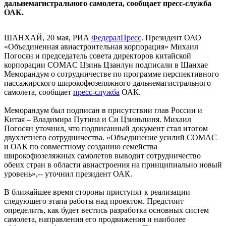
дальнемагистрального самолета, сообщает пресс-служба
ОАК.
ШАНХАЙ, 20 мая, РИА
ФедералПресс
. Президент ОАО
«Объединенная авиастроительная корпорация» Михаил
Погосян и председатель совета директоров китайской
корпорации COMAC Цзинь Цзанлун подписали в Шанхае
Меморандум о сотрудничестве по программе перспективного
пассажирского широкофюзеляжного дальнемагистрального
самолета, сообщает
пресс-служба
ОАК.
Меморандум был подписан в присутствии глав России и
Китая – Владимира Путина и Си Цзиньпиня. Михаил
Погосян уточнил, что подписанный документ стал итогом
двухлетнего сотрудничества. «Объединение усилий COMAC
и ОАК по совместному созданию семейства
широкофюзеляжных самолетов выводит сотрудничество
обеих стран в области авиастроения на принципиально новый
уровень»,-- уточнил президент ОАК.
В ближайшее время стороны приступят к реализации
следующего этапа работы над проектом. Предстоит
определить, как будет вестись разработка основных систем
самолета, направления его продвижения и наиболее