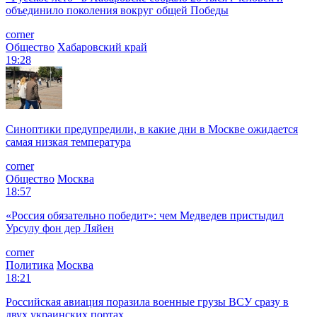
объединило поколения вокруг общей Победы
corner
Общество
Хабаровский край
19:28
Синоптики предупредили, в какие дни в Москве ожидается
самая низкая температура
corner
Общество
Москва
18:57
«Россия обязательно победит»: чем Медведев пристыдил
Урсулу фон дер Ляйен
corner
Политика
Москва
18:21
Российская авиация поразила военные грузы ВСУ сразу в
двух украинских портах