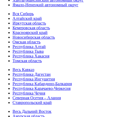
Ханты-Мансийский автономный округ
Ямало-Ненецкий автономный округ
Вся Сибирь
Алтайский край
Иркутская область
Кемеровская область
Красноярский край
Новосибирская область
Омская область
Республика Алтай
Республика Тыва
Республика Хакасия
Томская область
Весь Кавказ
Республика Дагестан
Республика Ингушетия
Республика Кабардино-Балкария
Республика Карачаево-Черкесия
Республика Чечня
Северная Осетия – Алания
Ставропольский край
Весь Дальний Восток
Амурская область