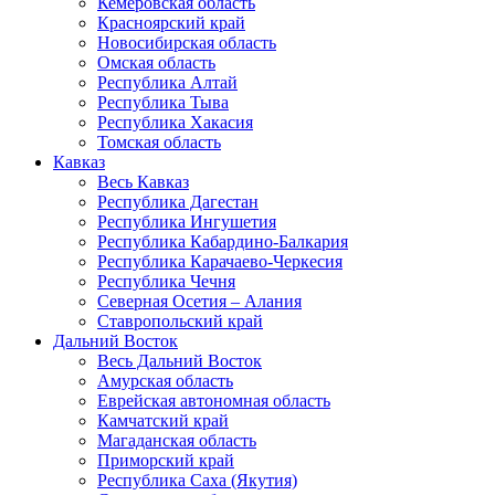
Кемеровская область
Красноярский край
Новосибирская область
Омская область
Республика Алтай
Республика Тыва
Республика Хакасия
Томская область
Кавказ
Весь Кавказ
Республика Дагестан
Республика Ингушетия
Республика Кабардино-Балкария
Республика Карачаево-Черкесия
Республика Чечня
Северная Осетия – Алания
Ставропольский край
Дальний Восток
Весь Дальний Восток
Амурская область
Еврейская автономная область
Камчатский край
Магаданская область
Приморский край
Республика Саха (Якутия)