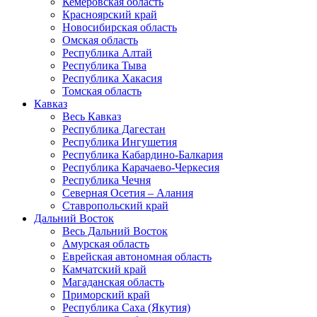
Кемеровская область
Красноярский край
Новосибирская область
Омская область
Республика Алтай
Республика Тыва
Республика Хакасия
Томская область
Кавказ
Весь Кавказ
Республика Дагестан
Республика Ингушетия
Республика Кабардино-Балкария
Республика Карачаево-Черкесия
Республика Чечня
Северная Осетия – Алания
Ставропольский край
Дальний Восток
Весь Дальний Восток
Амурская область
Еврейская автономная область
Камчатский край
Магаданская область
Приморский край
Республика Саха (Якутия)