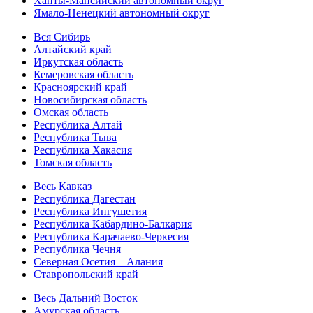
Ханты-Мансийский автономный округ
Ямало-Ненецкий автономный округ
Вся Сибирь
Алтайский край
Иркутская область
Кемеровская область
Красноярский край
Новосибирская область
Омская область
Республика Алтай
Республика Тыва
Республика Хакасия
Томская область
Весь Кавказ
Республика Дагестан
Республика Ингушетия
Республика Кабардино-Балкария
Республика Карачаево-Черкесия
Республика Чечня
Северная Осетия – Алания
Ставропольский край
Весь Дальний Восток
Амурская область