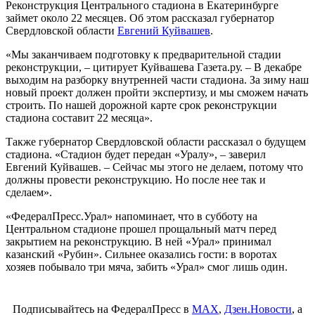
Реконструкция Центрального стадиона в Екатеринбурге
займет около 22 месяцев. Об этом рассказал губернатор
Свердловской области
Евгений Куйвашев
.
«Мы заканчиваем подготовку к предварительной стадии
реконструкции, – цитирует Куйвашева Газета.ру. – В декабре
выходим на разборку внутренней части стадиона. За зиму наш
новый проект должен пройти экспертизу, и мы сможем начать
строить. По нашей дорожной карте срок реконструкции
стадиона составит 22 месяца».
Также губернатор Свердловской области рассказал о будущем
стадиона. «Стадион будет передан «Уралу», – заверил
Евгений Куйвашев. – Сейчас мы этого не делаем, потому что
должны провести реконструкцию. Но после нее так и
сделаем».
«ФедералПресс.Урал» напоминает, что в субботу на
Центральном стадионе прошел прощальный матч перед
закрытием на реконструкцию. В ней «Урал» принимал
казанский «Рубин». Сильнее оказались гости: в воротах
хозяев побывало три мяча, забить «Урал» смог лишь один.
Подписывайтесь на ФедералПресс в
МАХ
,
Дзен.Новости
, а