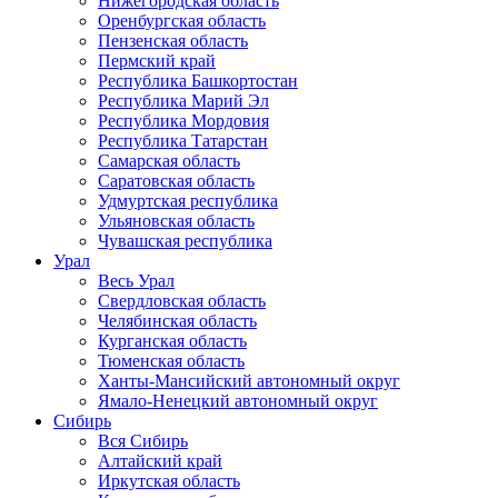
Нижегородская область
Оренбургская область
Пензенская область
Пермский край
Республика Башкортостан
Республика Марий Эл
Республика Мордовия
Республика Татарстан
Самарская область
Саратовская область
Удмуртская республика
Ульяновская область
Чувашская республика
Урал
Весь Урал
Свердловская область
Челябинская область
Курганская область
Тюменская область
Ханты-Мансийский автономный округ
Ямало-Ненецкий автономный округ
Сибирь
Вся Сибирь
Алтайский край
Иркутская область