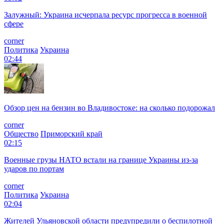
Залужный: Украина исчерпала ресурс прогресса в военной
сфере
corner
Политика
Украина
02:44
Обзор цен на бензин во Владивостоке: на сколько подорожал
corner
Общество
Приморский край
02:15
Военные грузы НАТО встали на границе Украины из-за
ударов по портам
corner
Политика
Украина
02:04
Жителей Ульяновской области предупредили о беспилотной