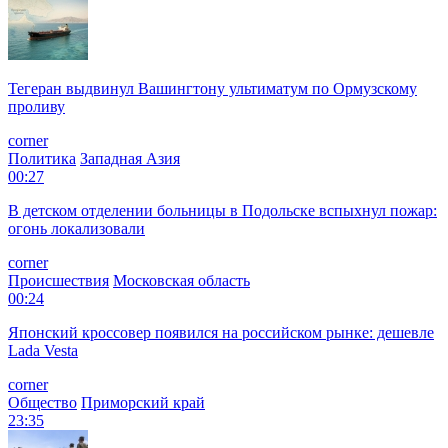
Тегеран выдвинул Вашингтону ультиматум по Ормузскому
проливу
corner
Политика
Западная Азия
00:27
В детском отделении больницы в Подольске вспыхнул пожар:
огонь локализовали
corner
Происшествия
Московская область
00:24
Японский кроссовер появился на российском рынке: дешевле
Lada Vesta
corner
Общество
Приморский край
23:35