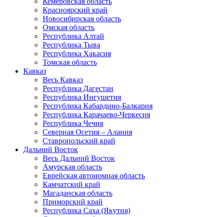
Кемеровская область
Красноярский край
Новосибирская область
Омская область
Республика Алтай
Республика Тыва
Республика Хакасия
Томская область
Кавказ
Весь Кавказ
Республика Дагестан
Республика Ингушетия
Республика Кабардино-Балкария
Республика Карачаево-Черкесия
Республика Чечня
Северная Осетия – Алания
Ставропольский край
Дальний Восток
Весь Дальний Восток
Амурская область
Еврейская автономная область
Камчатский край
Магаданская область
Приморский край
Республика Саха (Якутия)