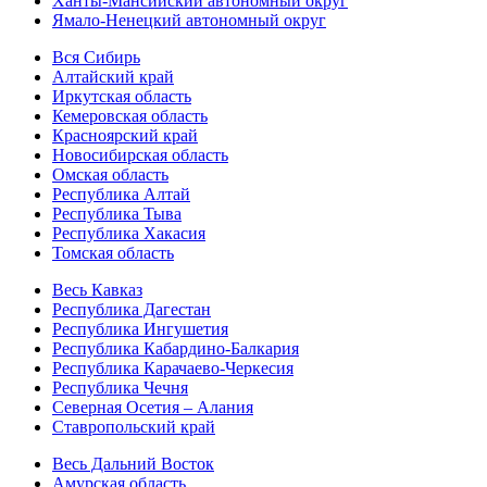
Ханты-Мансийский автономный округ
Ямало-Ненецкий автономный округ
Вся Сибирь
Алтайский край
Иркутская область
Кемеровская область
Красноярский край
Новосибирская область
Омская область
Республика Алтай
Республика Тыва
Республика Хакасия
Томская область
Весь Кавказ
Республика Дагестан
Республика Ингушетия
Республика Кабардино-Балкария
Республика Карачаево-Черкесия
Республика Чечня
Северная Осетия – Алания
Ставропольский край
Весь Дальний Восток
Амурская область