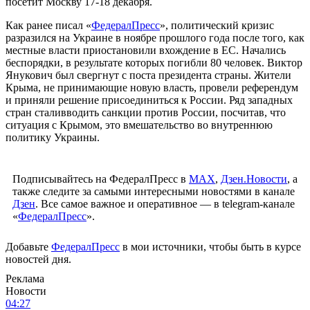
посетит Москву 17-18 декабря.
Как ранее писал «
ФедералПресс
», политический кризис
разразился на Украине в ноябре прошлого года после того, как
местные власти приостановили вхождение в ЕС. Начались
беспорядки, в результате которых погибли 80 человек. Виктор
Янукович был свергнут с поста президента страны. Жители
Крыма, не принимающие новую власть, провели референдум
и приняли решение присоединиться к России. Ряд западных
стран сталивводить санкции против России, посчитав, что
ситуация с Крымом, это вмешательство во внутреннюю
политику Украины.
Подписывайтесь на ФедералПресс в
МАХ
,
Дзен.Новости
, а
также следите за самыми интересными новостями в канале
Дзен
. Все самое важное и оперативное — в telegram-канале
«
ФедералПресс
».
Добавьте
ФедералПресс
в мои источники, чтобы быть в курсе
новостей дня.
Реклама
Новости
04:27