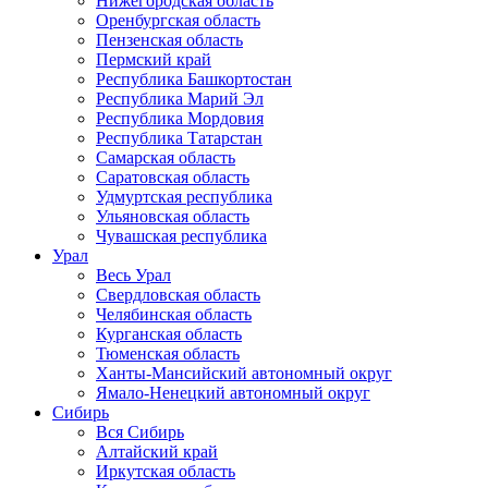
Нижегородская область
Оренбургская область
Пензенская область
Пермский край
Республика Башкортостан
Республика Марий Эл
Республика Мордовия
Республика Татарстан
Самарская область
Саратовская область
Удмуртская республика
Ульяновская область
Чувашская республика
Урал
Весь Урал
Свердловская область
Челябинская область
Курганская область
Тюменская область
Ханты-Мансийский автономный округ
Ямало-Ненецкий автономный округ
Сибирь
Вся Сибирь
Алтайский край
Иркутская область