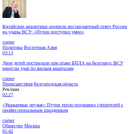
Китайские аналитики оценили нестандартный ответ России
на удары ВСУ: «Путин поступил умно»
corner
Политика
Восточная Азия
03:13
Двое детей пострадали при атаке БПЛА на Белгород: ВСУ
нанесли удар по жилым кварталам
corner
Происшествия
Белгородская область
Реклама
02:27
«Уважаемые друзья»: Путин тепло поздравил строителей с
профессиональным праздником
corner
Общество
Москва
01:42