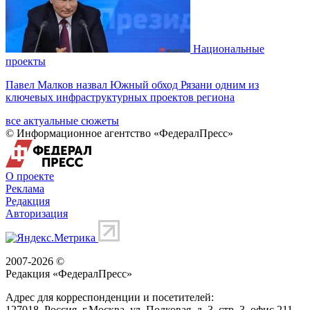
Национальные
проекты
Павел Малков назвал Южный обход Рязани одним из
ключевых инфраструктурных проектов региона
все актуальные сюжеты
© Информационное агентство «ФедералПресс»
О проекте
Реклама
Редакция
Авторизация
2007-2026 ©
Редакция «
ФедералПресс
»
Адрес для корреспонденции и посетителей:
127018
, Россия, г.
Москва
,
ул. Полковая, д. 3, стр. 3
, офис 211