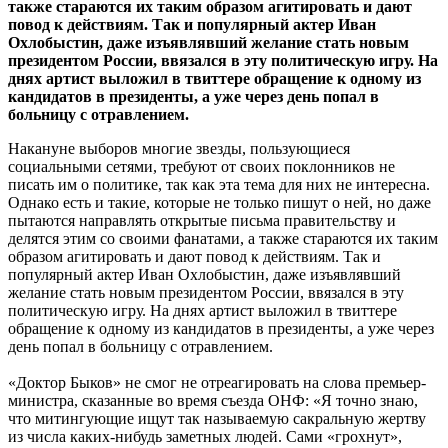
также стараются их таким образом агитировать и дают
повод к действиям. Так и популярный актер Иван
Охлобыстин, даже изъявлявший желание стать новым
президентом России, ввязался в эту политическую игру. На
днях артист выложил в твиттере обращение к одному из
кандидатов в президенты, а уже через день попал в
больницу с отравлением.
Накануне выборов многие звезды, пользующиеся
социальными сетями, требуют от своих поклонников не
писать им о политике, так как эта тема для них не интересна.
Однако есть и такие, которые не только пишут о ней, но даже
пытаются направлять открытые письма правительству и
делятся этим со своими фанатами, а также стараются их таким
образом агитировать и дают повод к действиям. Так и
популярный актер Иван Охлобыстин, даже изъявлявший
желание стать новым президентом России, ввязался в эту
политическую игру. На днях артист выложил в твиттере
обращение к одному из кандидатов в президенты, а уже через
день попал в больницу с отравлением.
«Доктор Быков» не смог не отреагировать на слова премьер-
министра, сказанные во время съезда ОНФ: «Я точно знаю,
что митингующие ищут так называемую сакральную жертву
из числа каких-нибудь заметных людей. Сами «грохнут»,