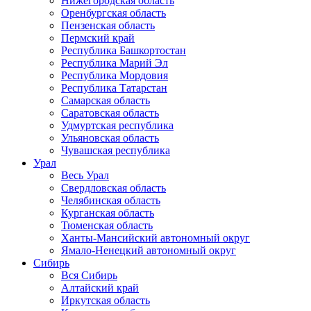
Нижегородская область
Оренбургская область
Пензенская область
Пермский край
Республика Башкортостан
Республика Марий Эл
Республика Мордовия
Республика Татарстан
Самарская область
Саратовская область
Удмуртская республика
Ульяновская область
Чувашская республика
Урал
Весь Урал
Свердловская область
Челябинская область
Курганская область
Тюменская область
Ханты-Мансийский автономный округ
Ямало-Ненецкий автономный округ
Сибирь
Вся Сибирь
Алтайский край
Иркутская область