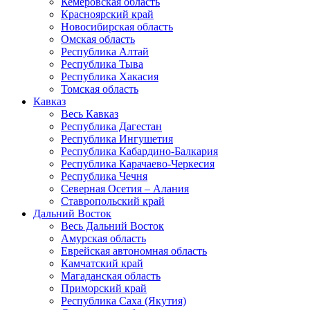
Кемеровская область
Красноярский край
Новосибирская область
Омская область
Республика Алтай
Республика Тыва
Республика Хакасия
Томская область
Кавказ
Весь Кавказ
Республика Дагестан
Республика Ингушетия
Республика Кабардино-Балкария
Республика Карачаево-Черкесия
Республика Чечня
Северная Осетия – Алания
Ставропольский край
Дальний Восток
Весь Дальний Восток
Амурская область
Еврейская автономная область
Камчатский край
Магаданская область
Приморский край
Республика Саха (Якутия)