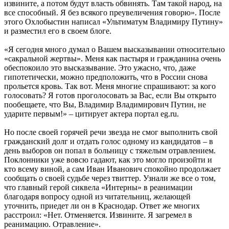
извините, а потом будут власть обвинять. Там такой народ, на
все способный. Я без всякого преувеличения говорю». После
этого Охлобыстин написал «Ультиматум Владимиру Путину»
и разместил его в своем блоге.
«Я сегодня много думал о Вашем высказывании относительно
«сакральной жертвы». Меня как пастыря и гражданина очень
обеспокоило это высказывание. Это ужасно, что, даже
гипотетически, можно предположить, что в России снова
прольется кровь. Так вот. Меня многие спрашивают: за кого
голосовать? Я готов проголосовать за Вас, если Вы открыто
пообещаете, что Вы, Владимир Владимирович Путин, не
ударите первым!» – цитирует актера портал eg.ru.
Но после своей горячей речи звезда не смог выполнить свой
гражданский долг и отдать голос одному из кандидатов – в
день выборов он попал в больницу с тяжелым отравлением.
Поклонники уже вовсю гадают, как это могло произойти и
кто всему виной, а сам Иван Иванович спокойно продолжает
сообщать о своей судьбе через твиттер. Узнали же все о том,
что главный герой сиквела «Интерны» в реанимации
благодаря вопросу одной из читательниц, желающей
уточнить, приедет ли он в Краснодар. Ответ же многих
расстроил: «Нет. Отменяется. Извините. Я загремел в
реанимацию. Отравление».