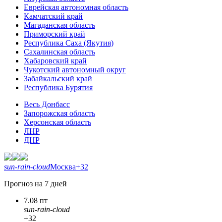
Еврейская автономная область
Камчатский край
Магаданская область
Приморский край
Республика Саха (Якутия)
Сахалинская область
Хабаровский край
Чукотский автономный округ
Забайкальский край
Республика Бурятия
Весь Донбасс
Запорожская область
Херсонская область
ЛНР
ДНР
sun-rain-cloud
Москва
+32
Прогноз на 7 дней
7.08 пт
sun-rain-cloud
+32