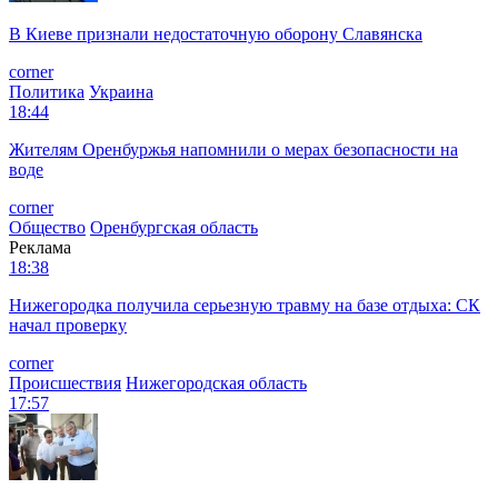
В Киеве признали недостаточную оборону Славянска
corner
Политика
Украина
18:44
Жителям Оренбуржья напомнили о мерах безопасности на
воде
corner
Общество
Оренбургская область
Реклама
18:38
Нижегородка получила серьезную травму на базе отдыха: СК
начал проверку
corner
Происшествия
Нижегородская область
17:57