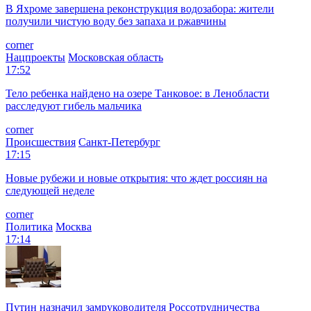
В Яхроме завершена реконструкция водозабора: жители
получили чистую воду без запаха и ржавчины
corner
Нацпроекты
Московская область
17:52
Тело ребенка найдено на озере Танковое: в Ленобласти
расследуют гибель мальчика
corner
Происшествия
Санкт-Петербург
17:15
Новые рубежи и новые открытия: что ждет россиян на
следующей неделе
corner
Политика
Москва
17:14
Путин назначил замруководителя Россотрудничества