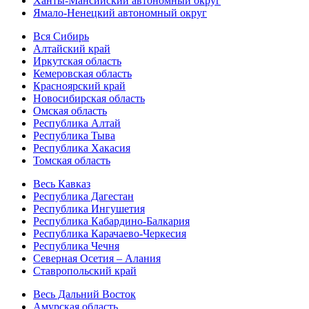
Ханты-Мансийский автономный округ
Ямало-Ненецкий автономный округ
Вся Сибирь
Алтайский край
Иркутская область
Кемеровская область
Красноярский край
Новосибирская область
Омская область
Республика Алтай
Республика Тыва
Республика Хакасия
Томская область
Весь Кавказ
Республика Дагестан
Республика Ингушетия
Республика Кабардино-Балкария
Республика Карачаево-Черкесия
Республика Чечня
Северная Осетия – Алания
Ставропольский край
Весь Дальний Восток
Амурская область