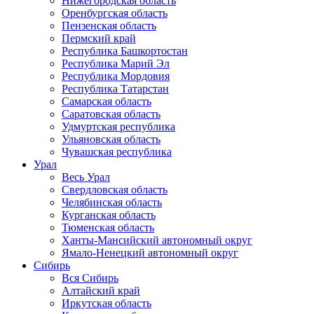
Нижегородская область
Оренбургская область
Пензенская область
Пермский край
Республика Башкортостан
Республика Марий Эл
Республика Мордовия
Республика Татарстан
Самарская область
Саратовская область
Удмуртская республика
Ульяновская область
Чувашская республика
Урал
Весь Урал
Свердловская область
Челябинская область
Курганская область
Тюменская область
Ханты-Мансийский автономный округ
Ямало-Ненецкий автономный округ
Сибирь
Вся Сибирь
Алтайский край
Иркутская область