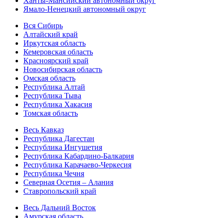
Ханты-Мансийский автономный округ
Ямало-Ненецкий автономный округ
Вся Сибирь
Алтайский край
Иркутская область
Кемеровская область
Красноярский край
Новосибирская область
Омская область
Республика Алтай
Республика Тыва
Республика Хакасия
Томская область
Весь Кавказ
Республика Дагестан
Республика Ингушетия
Республика Кабардино-Балкария
Республика Карачаево-Черкесия
Республика Чечня
Северная Осетия – Алания
Ставропольский край
Весь Дальний Восток
Амурская область