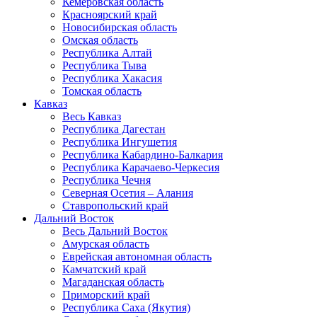
Кемеровская область
Красноярский край
Новосибирская область
Омская область
Республика Алтай
Республика Тыва
Республика Хакасия
Томская область
Кавказ
Весь Кавказ
Республика Дагестан
Республика Ингушетия
Республика Кабардино-Балкария
Республика Карачаево-Черкесия
Республика Чечня
Северная Осетия – Алания
Ставропольский край
Дальний Восток
Весь Дальний Восток
Амурская область
Еврейская автономная область
Камчатский край
Магаданская область
Приморский край
Республика Саха (Якутия)