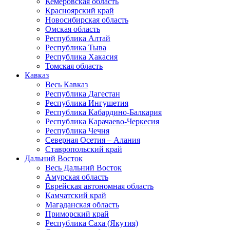
Кемеровская область
Красноярский край
Новосибирская область
Омская область
Республика Алтай
Республика Тыва
Республика Хакасия
Томская область
Кавказ
Весь Кавказ
Республика Дагестан
Республика Ингушетия
Республика Кабардино-Балкария
Республика Карачаево-Черкесия
Республика Чечня
Северная Осетия – Алания
Ставропольский край
Дальний Восток
Весь Дальний Восток
Амурская область
Еврейская автономная область
Камчатский край
Магаданская область
Приморский край
Республика Саха (Якутия)