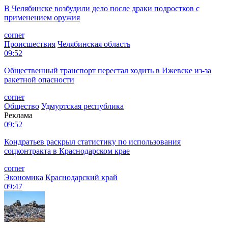
В Челябинске возбудили дело после драки подростков с
применением оружия
corner
Происшествия
Челябинская область
09:52
Общественный транспорт перестал ходить в Ижевске из-за
ракетной опасности
corner
Общество
Удмуртская республика
Реклама
09:52
Кондратьев раскрыл статистику по использования
соцконтракта в Краснодарском крае
corner
Экономика
Краснодарский край
09:47