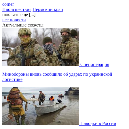
corner
Происшествия
Пермский край
показать еще [...]
все новости
Актуальные сюжеты
Спецоперация
Минобороны вновь сообщило об ударах по украинской
логистике
Паводки в России