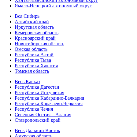
Ханты-Мансийский автономный округ
Ямало-Ненецкий автономный округ
Вся Сибирь
Алтайский край
Иркутская область
Кемеровская область
Красноярский край
Новосибирская область
Омская область
Республика Алтай
Республика Тыва
Республика Хакасия
Томская область
Весь Кавказ
Республика Дагестан
Республика Ингушетия
Республика Кабардино-Балкария
Республика Карачаево-Черкесия
Республика Чечня
Северная Осетия – Алания
Ставропольский край
Весь Дальний Восток
Амурская область