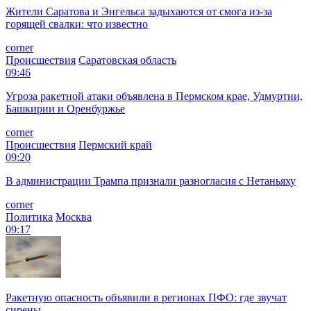
Жители Саратова и Энгельса задыхаются от смога из-за
горящей свалки: что известно
corner
Происшествия
Саратовская область
09:46
Угроза ракетной атаки объявлена в Пермском крае, Удмуртии,
Башкирии и Оренбуржье
corner
Происшествия
Пермский край
09:20
В администрации Трампа признали разногласия с Нетаньяху
corner
Политика
Москва
09:17
Ракетную опасность объявили в регионах ПФО: где звучат
сирены