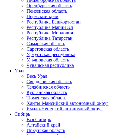
Нижегородская область
Оренбургская область
Пензенская область
Пермский край
Республика Башкортостан
Республика Марий Эл
Республика Мордовия
Республика Татарстан
Самарская область
Саратовская область
Удмуртская республика
Ульяновская область
Чувашская республика
Урал
Весь Урал
Свердловская область
Челябинская область
Курганская область
Тюменская область
Ханты-Мансийский автономный округ
Ямало-Ненецкий автономный округ
Сибирь
Вся Сибирь
Алтайский край
Иркутская область