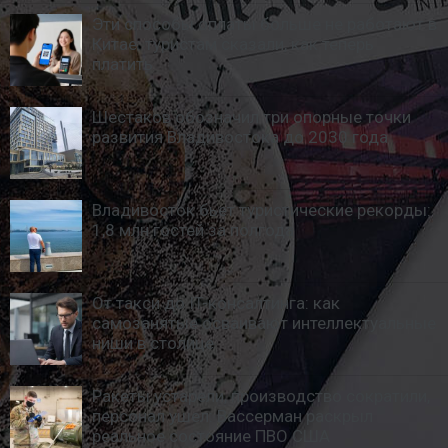
Эти способы оплаты больше не работают в
Китае: туристам сказали, как теперь
платить
Шестаков обозначил три опорные точки
развития Владивостока до 2030 года
Владивосток бьет туристические рекорды:
1,8 млн гостей за полгода
От такси до IT-консалтинга: как
самозанятые осваивают интеллектуальные
ниши в столице
Ракеты устарели, производство сократили,
персонал ушел: Вассерман раскрыл
реальное состояние ПВО США