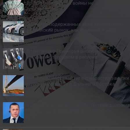
по 200 рублей, если войны не
прекратятся»
Японские подержанные авто захватывают
российский рынок: как изменился ввоз
В Минэнерго Приморья рассказали о
ситуации с топливом в регионе
Китайский нефтяной гигант нарастил закупки
российской нефти с Дальнего Востока
12 триллионов к 2030 году: Трутнев доложил
Путину о развитии Дальнего Востока