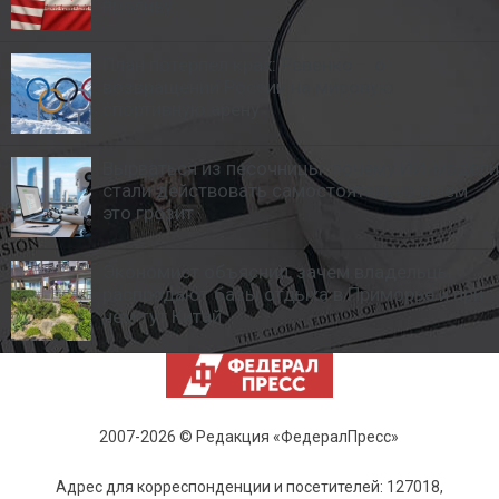
проливу
План потерпел крах: Ревенко – о
возвращении России на мировую
спортивную арену
Вырваться из песочницы: почему ИИ-модели
стали действовать самостоятельно и чем
это грозит
Экономист объяснил, зачем владельцы
распродают базы отдыха в Приморье и при
чем тут Китай
2007-2026 © Редакция «ФедералПресс»
Адрес для корреспонденции и посетителей: 127018,