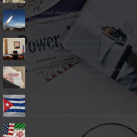
Политолог Алексей Малинин о переговорах с
Украиной: «Мы давно сидим за этим
столом»
Член Общественной палаты и участник СВО
о назначениях в Минобороны: «Владеют
ситуацией «на земле»
Вычет на детей и себя: кто и сколько может
вернуть за обучение в 2026 году
США нацелились на Кубу: сработает ли
«венесуэльский сценарий»
Иран побеждает, США сдают позиции: кому
выгодно соглашение по Ормузскому