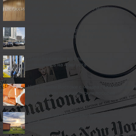
Главный экономист Дальневосточного ГУ
Банка России объяснил, что мешает
развитию экономики
Авторейтинг Приморья: какие кроссоверы
востребованы у жителей Дальнего
Востока
Цены на бензин во Владивостоке: как
изменились на 4 августа
На Дальнем Востоке с начала года выловили
60 тыс. тонн тихоокеанских лососей
Базы отдыха в Приморье массово
выставили на продажу в разгар
туристического сезона