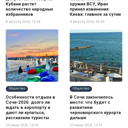
Кубани растет
оружия ВСУ, Иран
количество народных
принял извинения
избранников
Киева: главное за сутки
8 августа 2026, 13:36
4 августа 2026, 06:00
Общество
Общество
Особенности отдыха в
В Сочи закончилось
Сочи-2026: долго ли
место: что будет с
ждать в аэропорту и
развитием
дают ли купаться,
черноморского курорта
рассказали туристы
дальше
24 июля 2026, 18:30
23 июля 2026, 12:51